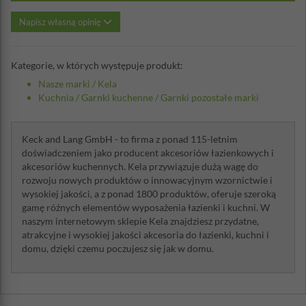
Napisz własną opinię
Kategorie, w których występuje produkt:
Nasze marki
/
Kela
Kuchnia
/
Garnki kuchenne
/
Garnki pozostałe marki
Keck and Lang GmbH - to firma z ponad 115-letnim
doświadczeniem jako producent akcesoriów łazienkowych i
akcesoriów kuchennych. Kela przywiązuje dużą wagę do
rozwoju nowych produktów o innowacyjnym wzornictwie i
wysokiej jakości, a z ponad 1800 produktów, oferuje szeroką
gamę różnych elementów wyposażenia łazienki i kuchni. W
naszym internetowym sklepie Kela znajdziesz przydatne,
atrakcyjne i wysokiej jakości akcesoria do łazienki, kuchni i
domu, dzięki czemu poczujesz się jak w domu.