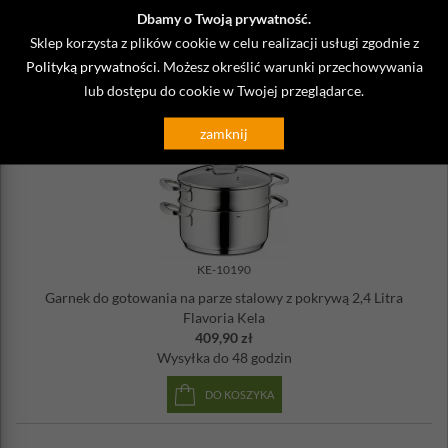
Garnek stalowy ze szklaną pokrywą 3,2 Litra Flavoria Kela
Dbamy o Twoją prywatność.
299,90 zł
Sklep korzysta z plików cookie w celu realizacji usługi zgodnie z
Wysyłka
do 48 godzin
Polityką prywatności
. Możesz określić warunki przechowywania
DO KOSZYKA
lub dostępu do cookie w Twojej przeglądarce.
zamknij
KE-10190
Garnek do gotowania na parze stalowy z pokrywą 2,4 Litra
Flavoria Kela
409,90 zł
Wysyłka
do 48 godzin
DO KOSZYKA