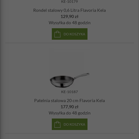
ze stali szlachetnej mają świetne właściwości, jeśli chodzi o
KE-10179
gotowanie i smażenie, ponieważ
można je nagrzewać do wysokiej
Rondel stalowy 0,6 Litra Flavoria Kela
temperatury
. Dlatego szczególnie nadają się do przypiekania mięsa,
129,90 zł
np. steków.
Wysyłka
do 48 godzin
Średnica: 14 cm
DO KOSZYKA
Wysokość: 7 cm
Pojemność: 0,8 Litra
Grubość ścianek: 0,6 mm
Do użycia na wszystkich rodzajach kuchenek – również
indukcyjnych oraz w piekarnikach
Materiał: stal nierdzewna 18/10
Można myć w zmywarce
Gwarancja producenta: 5 lat
Instrukcja obsługi w formacie PDF
KE-10187
Patelnia stalowa 20 cm Flavoria Kela
177,90 zł
Wysyłka
do 48 godzin
DO KOSZYKA