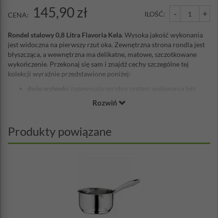
145,90 zł
-
+
ILOŚĆ:
CENA:
Rondel stalowy 0,8 Litra Flavoria Kela
. Wysoka jakość wykonania
jest widoczna na pierwszy rzut oka. Zewnętrzna strona rondla jest
błyszcząca, a wewnętrzna ma delikatne, matowe, szczotkowane
wykończenie. Przekonaj się sam i znajdź cechy szczególne tej
kolekcji wyraźnie przedstawione poniżej:
dwie wylewki
zapewniają sprytny system wylewania bez
irytującego kapania;
Rozwiń
uchwyt wykonany jest z odlewanej stali nierdzewnej;
wysokiej jakości wykończenie
z misternie zagiętą krawędzią
;
praktyczna skala wewnątrz
, za pomocą której można łatwo
Produkty powiązane
odczytać aktualną objętość napełnienia;
energooszczędne dno
zostało wykonane przy użyciu
technologii łączenia udarowego. Zapewnia to również
doskonałą przyczepność, maksymalną odporność na szok
termiczny i optymalną dystrybucję ciepła.
Kolekcja stalowych garnków Flavoria jest odpowiednia dla
wszystkich typów kuchenek, w tym kuchenek indukcyjnych i może
być używana do 220°C, a z pokrywką do 180°C. Naczynia kuchenne