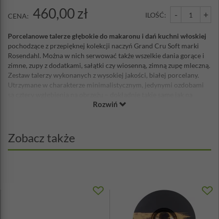
460,00 zł
-
+
ILOŚĆ:
CENA:
Porcelanowe talerze głębokie do makaronu i dań kuchni włoskiej
pochodzące z przepięknej kolekcji naczyń Grand Cru Soft marki
Rosendahl. Można w nich serwować także wszelkie dania gorące i
zimne, zupy z dodatkami, sałątki czy wiosenną, zimną zupę mleczną.
Zestaw talerzy wykonanych z wysokiej jakości, białej porcelany.
Utrzymane w charakterze minimalistycznym, jedynymi ozdobami
są cztery wgłębienia na obrzeżu – dokładnie takie same jak na
Rozwiń
pozostałych elementach tej kolekcji.
Piękne, porcelanowe talerze to jedna z tajemnic doskonałego
posiłku. Danie, które prezentuje się apetycznie, również znacznie
Zobacz także
lepiej smakuje. Jeśli chcesz być perfekcyjna pod każdym względem,
zadbaj o to, by w Twojej kuchni znalazły się doskonałej jakości
luksusowe talerze porcelanowe duńskiej marki Rosendhal.
Materiał: porcelana
Średnica: 25 cm
Wysokość: 5,5 cm
Ilość w zestawie: 4 sztuki
o
Można myć w zmywarce w temperaturze 50-55
C