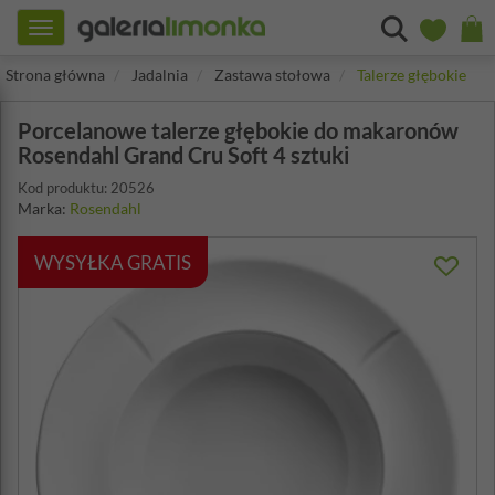
Toggle
navigation
Strona główna
Jadalnia
Zastawa stołowa
Talerze głębokie
Porcelanowe talerze głębokie do makaronów
Rosendahl Grand Cru Soft 4 sztuki
Kod produktu: 20526
Marka:
Rosendahl
WYSYŁKA GRATIS