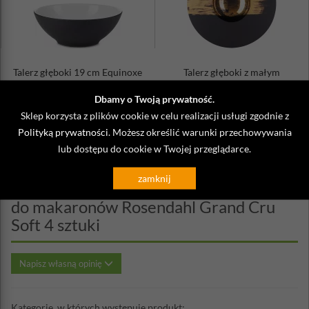
Można używać w kuchence mikrofalowej
Wymiary opakowania: 26 x 27 x 10 cm
Seria: Grand Cru Soft
Talerz głęboki 19 cm Equinoxe
Talerz głęboki z małym
Revol czarny, białe wnętrze
zagłębieniem 21 cm Sphere Revol
cz...
Dbamy o Twoją prywatność.
164,00 zł
293,00 zł
Sklep korzysta z plików cookie w celu realizacji usługi zgodnie z
Polityką prywatności
. Możesz określić warunki przechowywania
lub dostępu do cookie w Twojej przeglądarce.
zamknij
Opinie o Porcelanowe talerze głębokie
do makaronów Rosendahl Grand Cru
Soft 4 sztuki
Napisz własną opinię
Kategorie, w których występuje produkt: