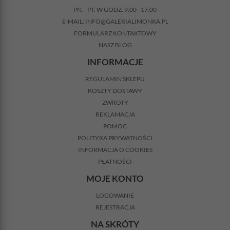
PN. - PT. W GODZ. 9:00 - 17:00
E-MAIL:
INFO@GALERIALIMONKA.PL
FORMULARZ KONTAKTOWY
NASZ BLOG
INFORMACJE
REGULAMIN SKLEPU
KOSZTY DOSTAWY
ZWROTY
REKLAMACJA
POMOC
POLITYKA PRYWATNOŚCI
INFORMACJA O COOKIES
PŁATNOŚCI
MOJE KONTO
LOGOWANIE
REJESTRACJA
NA SKRÓTY