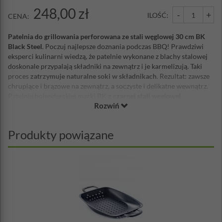
248,00 zł
-
+
ILOŚĆ:
CENA:
Patelnia do grillowania perforowana ze stali węglowej 30 cm BK
Black Steel
. Poczuj najlepsze doznania podczas BBQ! Prawdziwi
eksperci kulinarni wiedzą, że patelnie wykonane z blachy stalowej
doskonale przypalają składniki na zewnątrz i je karmelizują. Taki
proces
zatrzymuje naturalne soki w składnikach
. Rezultat: zawsze
chrupiące i brązowe na zewnątrz, a soczyste i delikatne wewnątrz.
Patelnie holenderskiej marki BK
z czarnej stali węglowej
Rozwiń
nagrzewają się bardzo szybko i wydajnie. Smażenie mięsa jest łatwe
i bardzo szybkie. Ale najlepsze rezultaty uzyskuje się również
podczas smażenia ryb.
Produkty powiązane
Czym dłużej ją użytkujesz tym staje się lepsza!
Codzienne używanie tej patelni wzmacnia jej naturalne i
niezwykle
trwałe właściwości zapobiegające przywieraniu
. Podczas
korzystania z tej patelni, podstawa ulega przebarwieniu i tworzy się
warstwa patyny.
Im ciemniejsza robi się patelnia, tym lepsza jest
warstwa patyny
, co również poprawia właściwości
nieprzywierające. To naturalny proces, który sprawia, że ​​
patelnia
jest niezniszczalna
. Ciesz się swoją patelnią przez długie lata,