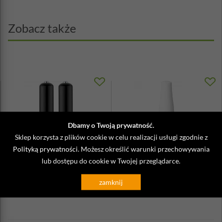
Zobacz także
Dbamy o Twoją prywatność.
Sklep korzysta z plików cookie w celu realizacji usługi zgodnie z
Polityką prywatności
. Możesz określić warunki przechowywania
lub dostępu do cookie w Twojej przeglądarce.
Młynki elektryczne do soli i
Młynek elektryczny do ziół i
pieprzu Bergamo Cilio 2 sztuki
przypraw Kyocera biały
zamknij
219,90 zł
325,00 zł