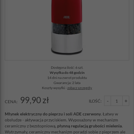
Dostępna ilość: 6 szt.
Wysyłka do 48 godzin
14 dni na zwrot produktu
Gwarancja: 2 lata
Koszty wysyłki -
zobacz szczegóły
99,90 zł
-
+
ILOŚĆ:
CENA:
Młynek elektryczny do pieprzu i soli ADE czerwony
. Łatwy w
obsłudze - aktywacja przyciskiem. Wyposażony w mechanizm
ceramiczny z bezstopniową,
płynną regulacją grubości mielenia
.
Wytrzymały, ceramiczny mechanizm poradzi sobie z pieprzem ale