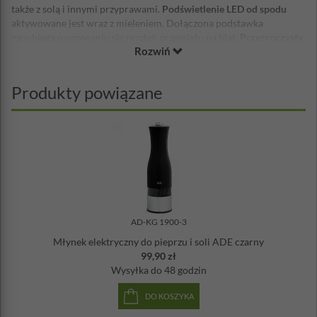
także z solą i innymi przyprawami.
Podświetlenie LED od spodu
aktywowane jest wraz z mieleniem. Dołączona podstawka
zapobiega osypywaniu się resztek przemiału na blat.
Przezroczysty
Rozwiń
pojemnik
pozwala łatwo zidentyfikować zawartość młynka.
Nie możesz uzyskać większego komfortu mielenia niż tym
wyjątkowym, elektrycznym młynkiem do soli i pieprzu ADE, który
Produkty powiązane
zapewnia idealnie dozowaną, świeżo zmieloną przyprawę, za
naciśnięciem jednego przycisku. Dzięki temu, młynek jest
niezbędnym pomocnikiem kuchennym podczas gotowania oraz
przy stole. Dzięki skutecznemu, wysokiej jakości młynkowi
ceramicznemu, sól, pieprz i inne przyprawy są łatwo i idealnie
mielone - w zależności od potrzeb, drobnoziarniście lub
gruboziarniście. Podczas mielenia włącza się dioda LED na spodzie
młynka - dzięki temu ilość przypraw jest wyraźnie widoczna.
Średnica: 6 cm
AD-KG 1900-3
Wysokość: 20,5 cm
Młynek elektryczny do pieprzu i soli ADE czarny
Zasilanie: bateria AAA - 6 sztuk (dołączone)
99,90 zł
Materiał: stal nierdzewna, tworzywo sztuczne ABS, ceramika
Wysyłka
do 48 godzin
DO KOSZYKA