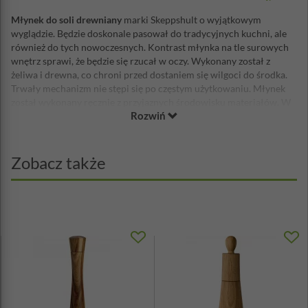
Młynek do soli drewniany
marki Skeppshult o wyjątkowym
wyglądzie. Będzie doskonale pasował do tradycyjnych kuchni, ale
również do tych nowoczesnych. Kontrast młynka na tle surowych
wnętrz sprawi, że będzie się rzucał w oczy. Wykonany został z
żeliwa i drewna, co chroni przed dostaniem się wilgoci do środka.
Trwały mechanizm nie stępi się po częstym użytkowaniu. Młynek
został wykonany ręcznie z przyjaznych środowisku materiałów. W
Rozwiń
trakcie używanie nie wydzielają się szkodliwe dla człowieka związki,
tak jak w innych produktach z tej marki. Czyszczenie młynka nie
wymaga używania detergentów, wystarczy sama woda.
Zobacz także
Materiał: żeliwo, drewno
Wysokość: 27cm
Waga: 0,8kg
Odporny na zadrapania i uszkodzenia