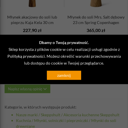
Młynek akacjowy do soli lub
Młynek do soli Mrs. Salt dębowy
pieprzu Kaja Kela 30 cm
23 cm Spring Copenhagen
227,90 zł
365,00 zł
Dbamy o Twoją prywatność.
Sklep korzysta z plików cookie w celu realizacji usługi zgodnie z
Polityką prywatności
. Możesz określić warunki przechowywania
lub dostępu do cookie w Twojej przeglądarce.
Opinie o Młynek do soli drewniany
Skeppshult 27cm
zamknij
Napisz własną opinię
Kategorie, w których występuje produkt:
Nasze marki
/
Skeppshult
/
Akcesoria kuchenne Skeppshult
Kuchnia
/
Młynki, solniczki i pieprzniczki
/
Młynki do soli
drewniane