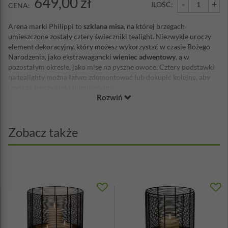
649,00 zł
-
+
ILOŚĆ:
CENA:
Arena marki Philippi to
szklana misa
, na której brzegach
umieszczone zostały cztery świeczniki tealight. Niezwykle uroczy
element dekoracyjny, który możesz wykorzystać w czasie Bożego
Narodzenia, jako ekstrawagancki
wieniec adwentowy
, a w
pozostałym okresie, jako misę na pyszne owoce. Cztery podstawki
na tealighty można łatwo zdemontować lub dokupić kolejne, aby
uzyskać lepszy efekt iluminacyjny.
Rozwiń
Średnica: 30cm
Materiał: szkło, chrom
Projekt: Damian Evans
Zobacz także