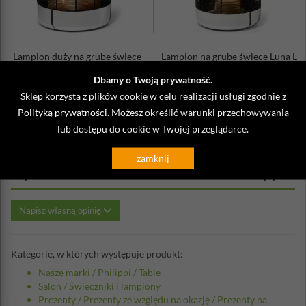
Lampion duży na grube świece
Lampion na grube świece Luna L
Luna XL Philippi
Philippi
Dbamy o Twoją prywatność.
499,00 zł
349,00 zł
Sklep korzysta z plików cookie w celu realizacji usługi zgodnie z
Polityką prywatności
. Możesz określić warunki przechowywania
lub dostępu do cookie w Twojej przeglądarce.
zamknij
Opinie o Misa świecznik Arena Philippi
Napisz własną opinię
Kategorie, w których występuje produkt:
Nasze marki
/
Philippi
/
Table
Salon
/
Świeczniki i lampiony
Prezenty
/
Prezenty ze względu na okazję
/
Prezenty na