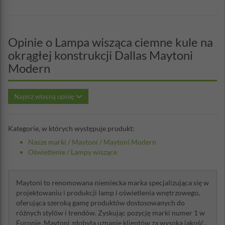
Opinie o Lampa wisząca ciemne kule na
okrągłej konstrukcji Dallas Maytoni
Modern
Napisz własną opinię
Kategorie, w których występuje produkt:
Nasze marki
/
Maytoni
/
Maytoni Modern
Oświetlenie
/
Lampy wiszące
Maytoni to renomowana niemiecka marka specjalizująca się w
projektowaniu i produkcji lamp i oświetlenia wnętrzowego,
oferująca szeroką gamę produktów dostosowanych do
różnych stylów i trendów. Zyskując pozycję marki numer 1 w
Europie, Maytoni zdobyła uznanie klientów za wysoką jakość,