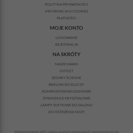
POLITYKA PRYWATNOŚCI
INFORMACJA O COOKIES
PŁATNOŚCI
MOJE KONTO
LOGOWANIE
REJESTRACJA
NA SKRÓTY
NASZE MARKI
OUTLET
ZEGARY ŚCIENNE
BRELOKI DO KLUCZY
KOMPOSTOWNIKI DOMOWE
ŻYRANDOLE KRYSZTAŁOWE
LAMPY SUFITOWE DO SALONU
DO OSTRZENIA NOŻY
Wykorzystujemy pliki cookies w celach reklamowych, statystycznych i do