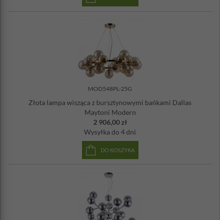
MOD548PL-25G
Złota lampa wisząca z bursztynowymi bańkami Dallas
Maytoni Modern
2 906,00 zł
Wysyłka
do 4 dni
DO KOSZYKA