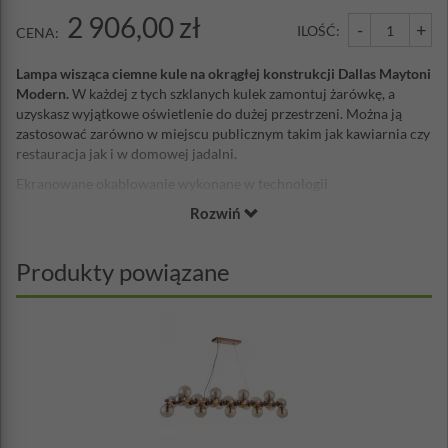
2 906,00 zł
-
+
ILOŚĆ:
CENA:
Lampa wisząca ciemne kule na okrągłej konstrukcji Dallas Maytoni
Modern.
W każdej z tych szklanych kulek zamontuj żarówkę, a
uzyskasz wyjątkowe oświetlenie do dużej przestrzeni. Można ją
zastosować zarówno w miejscu publicznym takim jak kawiarnia czy
restauracja jak i w domowej jadalni.
Ekranowane okablowanie wykonane w technologii
ExtraHeatProtection pomaga zapobiegać przegrzaniu części i
Rozwiń
zapewnia stabilną pracę produktu bez awarii.
Technologia ExtraHeatGuard znacznie zmniejsza nagrzewanie
Produkty powiązane
części, zapewniając nieprzerwaną pracę i długą żywotność lampy.
Unikalna opatentowana technologia OriginColour do produkcji
farb zapobiega blaknięciu kolorów lampy dzięki dodaniu
opatentowanego blokera ultrafioletowego do składu chemicznego
farby, co zapewnia stabilność farby i minimalizuje zużycie.
Materiał: metal, szkło
Wysokość lampy: 23,8 cm
Średnica: 69 cm