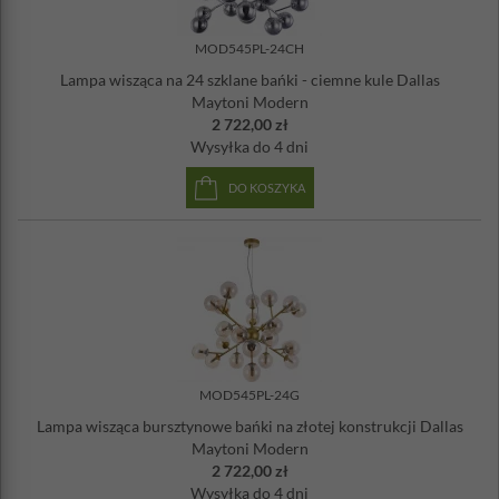
MOD545PL-24CH
Lampa wisząca na 24 szklane bańki - ciemne kule Dallas
Maytoni Modern
2 722,00 zł
Wysyłka
do 4 dni
DO KOSZYKA
MOD545PL-24G
Lampa wisząca bursztynowe bańki na złotej konstrukcji Dallas
Maytoni Modern
2 722,00 zł
Wysyłka
do 4 dni