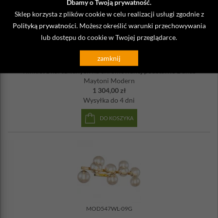
Dbamy o Twoją prywatność.
Sklep korzysta z plików cookie w celu realizacji usługi zgodnie z
Polityką prywatności
. Możesz określić warunki przechowywania
lub dostępu do cookie w Twojej przeglądarce.
MOD547WL-09CH
zamknij
Kinkiet z kul szklanych na chromowanej podstawie Dallas
Maytoni Modern
1 304,00 zł
Wysyłka
do 4 dni
DO KOSZYKA
MOD547WL-09G