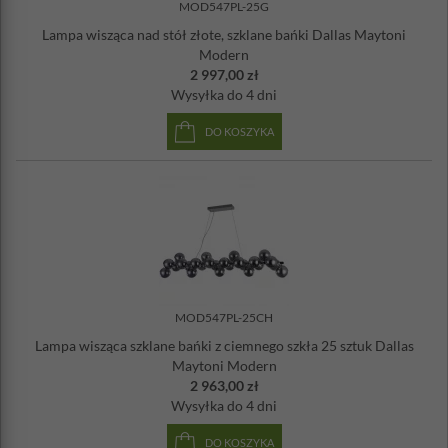
Wysokość całkowita: 135,4 cm
MOD547PL-25G
Wysokość zawieszenia: 20-120 cm
Lampa wisząca nad stół złote, szklane bańki Dallas Maytoni
Wysokość osłony przy suficie: 2,5 cm
Modern
Średnica osłony przy suficie: 12 cm
2 997,00 zł
Waga: 4,9 kg
Wysyłka
do 4 dni
Ilość żarówek: 25
Gwint żarówki: G9
DO KOSZYKA
Max. moc żarówki: 28W
Klasa energetyczna: A++-E
Stopień ochrony IP: 20
Żarówka w zestawie: nie
Uwaga:
produkt może wymagać samodzielnego złożenia.
MOD547PL-25CH
Lampa wisząca szklane bańki z ciemnego szkła 25 sztuk Dallas
Maytoni Modern
2 963,00 zł
Wysyłka
do 4 dni
DO KOSZYKA