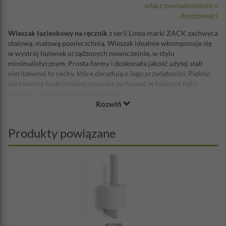
włącz powiadomienie o
dostępności
Wieszak łazienkowy na ręcznik
z serii Linea marki ZACK zachwyca
stalową, matową powierzchnią. Wieszak idealnie wkomponuje się
w wystrój łazienek urządzonych nowocześnie, w stylu
minimalistycznym. Prosta formy i doskonała jakość użytej stali
nierdzewnej to cechy, które decydują o jego przydatności. Piękny,
ale również funkcjonalny, pozwala zachować w łazience ład i
estetykę, niezależnie od okoliczności.
Rozwiń
Długość: 42 cm
Materiał: stal nierdzewna 18/10 - matowa
Produkty powiązane
40399