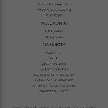
POLITYKA PRYWATNOŚCI
INFORMACJA O COOKIES
PŁATNOŚCI
MOJE KONTO
LOGOWANIE
REJESTRACJA
NA SKRÓTY
NASZE MARKI
OUTLET
ZEGARY ŚCIENNE
BRELOKI DO KLUCZY
KOMPOSTOWNIKI DOMOWE
ŻYRANDOLE KRYSZTAŁOWE
LAMPY SUFITOWE DO SALONU
DO OSTRZENIA NOŻY
Wykorzystujemy pliki cookies w celach reklamowych, statystycznych i do