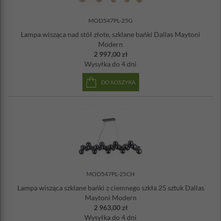
Materiał: metal, szkło
Kolor: złoty, bursztynowy
Wysokość lampy: 40 cm
MOD547PL-25G
Średnica: 65 cm
Lampa wisząca nad stół złote, szklane bańki Dallas Maytoni
Wysokość całkowita: 146,5 cm
Modern
Wysokość zawieszenia: 50-104 cm
2 997,00 zł
Wysokość osłony przy suficie: 2,5 cm
Wysyłka
do 4 dni
Średnica osłony przy suficie: 10 cm
Waga: 4,5 kg
DO KOSZYKA
Ilość żarówek: 24
Gwint żarówki: G9
Max. moc żarówki: 28W
Klasa energetyczna: A++-E
Stopień ochrony IP: 20
Żarówka w zestawie: nie
Uwaga:
produkt może wymagać samodzielnego złożenia.
MOD547PL-25CH
Lampa wisząca szklane bańki z ciemnego szkła 25 sztuk Dallas
Maytoni Modern
2 963,00 zł
Wysyłka
do 4 dni