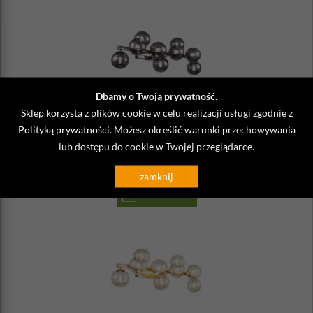
Dbamy o Twoją prywatność.
MOD547WL-09CH
Sklep korzysta z plików cookie w celu realizacji usługi zgodnie z
Kinkiet z kul szklanych na chromowanej podstawie Dallas
Polityką prywatności
. Możesz określić warunki przechowywania
Maytoni Modern
lub dostępu do cookie w Twojej przeglądarce.
1 304,00 zł
Wysyłka
do 4 dni
zamknij
DO KOSZYKA