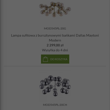
MOD545PL-20G
Lampa sufitowa z bursztynowymi bańkami Dallas Maytoni
Modern
2 299,00 zł
Wysyłka
do 4 dni
DO KOSZYKA
MOD545PL-20CH