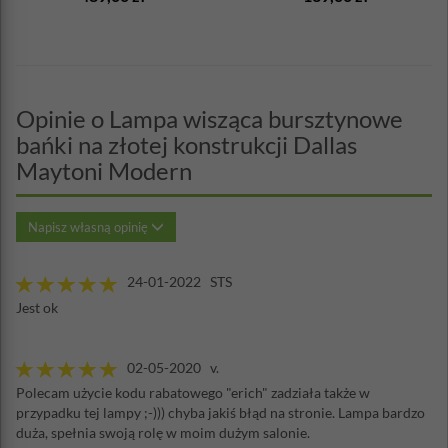
Opinie o Lampa wisząca bursztynowe
bańki na złotej konstrukcji Dallas
Maytoni Modern
Napisz własną opinię
24-01-2022 STS
Jest ok
02-05-2020 v.
Polecam użycie kodu rabatowego "erich" zadziała także w
przypadku tej lampy ;-))) chyba jakiś błąd na stronie. Lampa bardzo
duża, spełnia swoją rolę w moim dużym salonie.