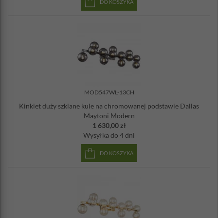
DO KOSZYKA
MOD547WL-13CH
Kinkiet duży szklane kule na chromowanej podstawie Dallas
Maytoni Modern
1 630,00 zł
Wysyłka
do 4 dni
DO KOSZYKA