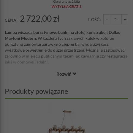
Gwarancja: 2 lata
WYSYŁKA GRATIS
2 722,00 zł
-
+
ILOŚĆ:
CENA:
Lampa wisząca bursztynowe bańki na złotej konstrukcji Dallas
Maytoni Modern.
W każdej z tych szklanych kulek w kolorze
bursztynu zamontuj żarówkę o ciepłej barwie, a uzyskasz
wyjątkowe oświetlenie do dużej przestrzeni. Można ją zastosować
zarówno w miejscu publicznym takim jak kawiarnia czy restauracja
jak i w domowej jadalni.
Ekranowane okablowanie wykonane w technologii
Rozwiń
ExtraHeatProtection pomaga zapobiegać przegrzaniu części i
zapewnia stabilną pracę produktu bez awarii.
Produkty powiązane
Technologia ExtraHeatGuard znacznie zmniejsza nagrzewanie
części, zapewniając nieprzerwaną pracę i długą żywotność lampy.
Unikalna opatentowana technologia OriginColour do produkcji
farb zapobiega blaknięciu kolorów lampy dzięki dodaniu
opatentowanego blokera ultrafioletowego do składu chemicznego
farby, co zapewnia stabilność farby i minimalizuje zużycie.