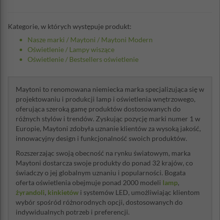
Kategorie, w których występuje produkt:
Nasze marki
/
Maytoni
/
Maytoni Modern
Oświetlenie
/
Lampy wiszące
Oświetlenie
/
Bestsellers oświetlenie
Maytoni to renomowana niemiecka marka specjalizująca się w
projektowaniu i produkcji lamp i oświetlenia wnętrzowego,
oferująca szeroką gamę produktów dostosowanych do
różnych stylów i trendów. Zyskując pozycję marki numer 1 w
Europie, Maytoni zdobyła uznanie klientów za wysoką jakość,
innowacyjny design i funkcjonalność swoich produktów.
Rozszerzając swoją obecność na rynku światowym, marka
Maytoni dostarcza swoje produkty do ponad 32 krajów, co
świadczy o jej globalnym uznaniu i popularności. Bogata
oferta oświetlenia obejmuje ponad 2000 modeli
lamp
,
żyrandoli
,
kinkietów
i systemów LED, umożliwiając klientom
wybór spośród różnorodnych opcji, dostosowanych do
indywidualnych potrzeb i preferencji.