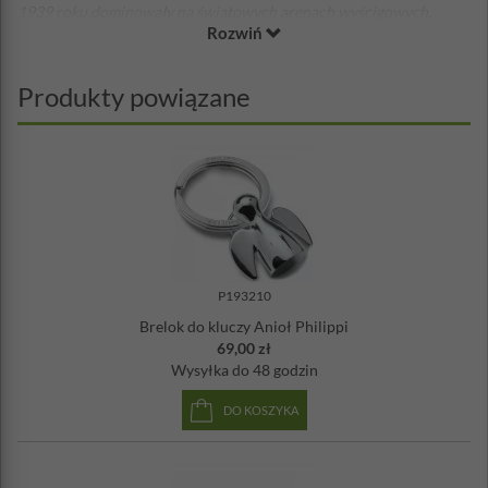
1939 roku dominowały na światowych arenach wyścigowych.
Rozwiń
Mknęły nawet 380 km/h! Charakterystyczny dla tych samochodów
był srebrny lakier i przede wszystkim silnik umieszczony za
kierowcą.
Produkty powiązane
Prezentowany breloczek posiada cztery ruchome koła z ciemnego
niklu.
Materiał: nikiel polerowany, ciemny nikiel
Długość: 10,5 cm
Projekt: Henrich Piltz
P193210
Brelok do kluczy Anioł Philippi
69,00 zł
Wysyłka
do 48 godzin
DO KOSZYKA