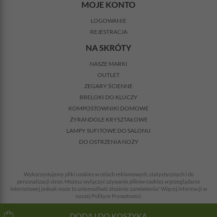
MOJE KONTO
LOGOWANIE
REJESTRACJA
NA SKRÓTY
NASZE MARKI
OUTLET
ZEGARY ŚCIENNE
BRELOKI DO KLUCZY
KOMPOSTOWNIKI DOMOWE
ŻYRANDOLE KRYSZTAŁOWE
LAMPY SUFITOWE DO SALONU
DO OSTRZENIA NOŻY
Wykorzystujemy pliki cookies w celach reklamowych, statystycznych i do
personalizacji stron. Możesz wyłączyć używanie plików cookies w przeglądarce
internetowej jednak może to uniemożliwić złożenie zamówienia! Więcej informacji w
naszej Polityce Prywatności.
© 2008-2026 Wszelkie prawa zastrzeżone. Wszystkie ceny z VAT + koszty dostawy.
DODAJ DO KOSZYKA