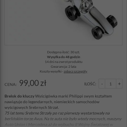
Dostępna ilość: 30 szt.
Wysyłka do 48 godzin
14 dni na zwrot produktu
Gwarancja: 2 lata
Koszty wysyłki -
zobacz szczegóły
99,00 zł
-
+
ILOŚĆ:
CENA:
Brelok do kluczy
Wyścigówka marki Philippi swym kształtem
nawiązuje do legendarnych, niemieckich samochodów
wyścigowych Srebrnych Strzał.
75 lat temu Srebrne Strzały po raz pierwszy wystartowały na
berlińskim torze Avus. Na te auta nie było wtedy mocnych, maszyny
Auto Union i Mercedesa aż do wybuchu II Wojny Światowej w