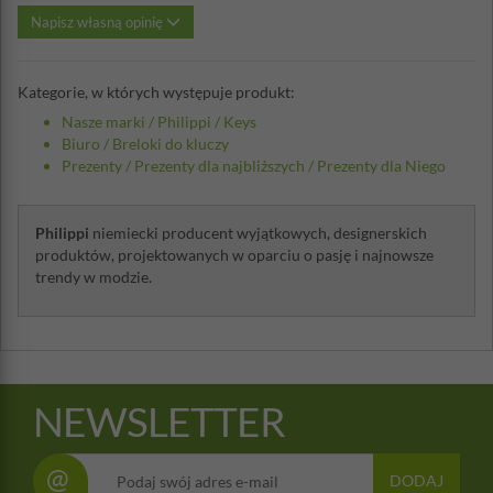
Napisz własną opinię
Kategorie, w których występuje produkt:
Nasze marki
/
Philippi
/
Keys
Biuro
/
Breloki do kluczy
Prezenty
/
Prezenty dla najbliższych
/
Prezenty dla Niego
Philippi
niemiecki producent wyjątkowych, designerskich
produktów, projektowanych w oparciu o pasję i najnowsze
trendy w modzie.
NEWSLETTER
@
DODAJ