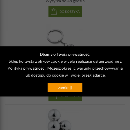
Wysyłka
do 48 godzin
DO KOSZYKA
Dbamy o Twoją prywatność.
Sklep korzysta z plików cookie w celu realizacji usługi zgodnie z
P157005
Polityką prywatności
. Możesz określić warunki przechowywania
Brelok do kluczy Biker Philippi
lub dostępu do cookie w Twojej przeglądarce.
79,00 zł
Wysyłka
do 48 godzin
zamknij
DO KOSZYKA