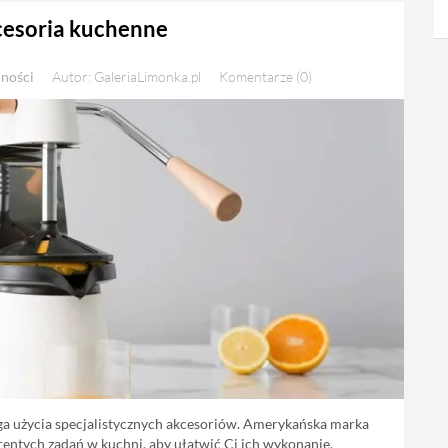
cesoria kuchenne
lności
Autor: GaleriaLimonka.pl
Komentarze (0)
 użycia specjalistycznych akcesoriów. Amerykańska marka
entych zadań w kuchni, aby ułatwić Ci ich wykonanie.