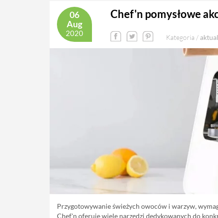
Chef'n pomysłowe ak
06
Aug
2020
Kategoria /
aktua
Przygotowywanie świeżych owoców i warzyw, wymaga
Chef'n oferuje wiele narzędzi dedykowanych do konkr