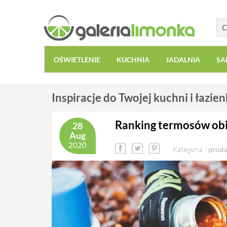
OŚWIETLENIE
KUCHNIA
JADALNIA
SA
Inspiracje do Twojej kuchni i łazien
Ranking termosów ob
28
Aug
2020
Kategoria /
produ