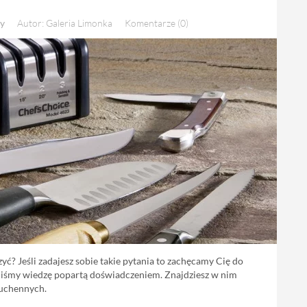
y
Autor: Galeria Limonka
Komentarze (0)
zyć? Jeśli zadajesz sobie takie pytania to zachęcamy Cię do
liśmy wiedzę popartą doświadczeniem. Znajdziesz w nim
kuchennych.