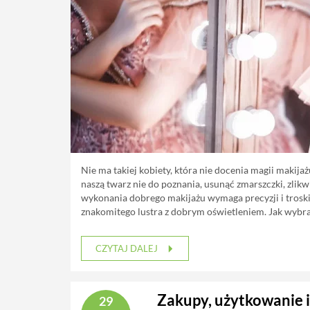
Nie ma takiej kobiety, która nie docenia magii maki
naszą twarz nie do poznania, usunąć zmarszczki, zlikwi
wykonania dobrego makijażu wymaga precyzji i troski o
znakomitego lustra z dobrym oświetleniem. Jak wybra
CZYTAJ DALEJ
Zakupy, użytkowanie 
29