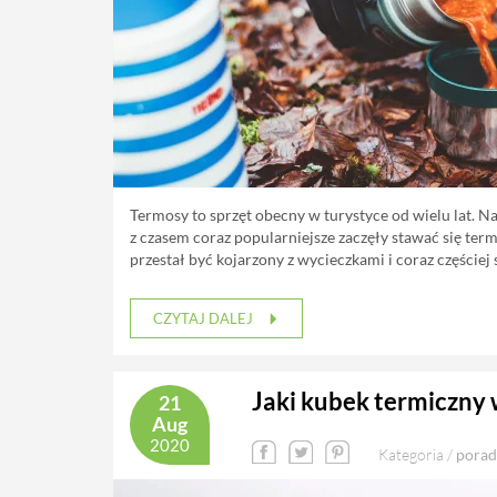
Termosy to sprzęt obecny w turystyce od wielu lat. N
z czasem coraz popularniejsze zaczęły stawać się term
przestał być kojarzony z wycieczkami i coraz częście
CZYTAJ DALEJ
Jaki kubek termiczny
21
Aug
2020
Kategoria /
porad