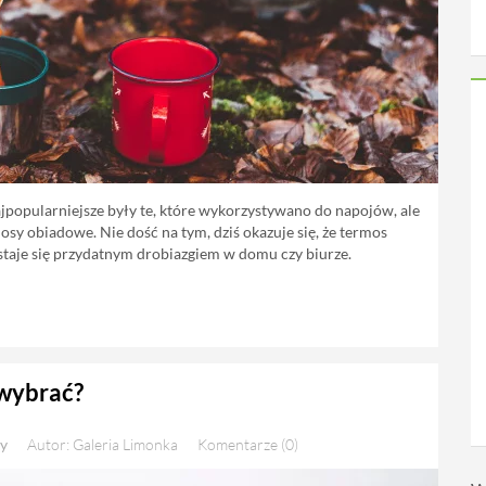
ajpopularniejsze były te, które wykorzystywano do napojów, ale
osy obiadowe. Nie dość na tym, dziś okazuje się, że termos
j staje się przydatnym drobiazgiem w domu czy biurze.
 wybrać?
y
Autor: Galeria Limonka
Komentarze (0)