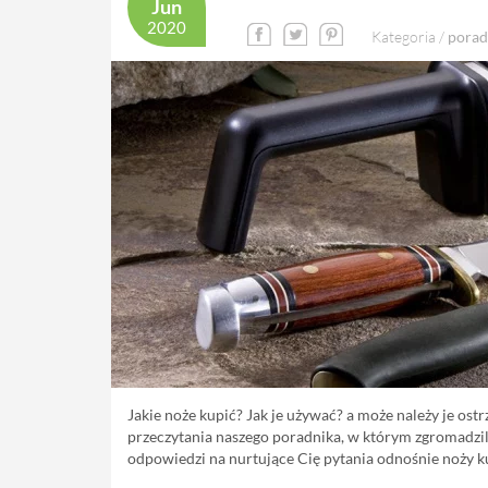
Jun
2020
Kategoria /
porad
Jakie noże kupić? Jak je używać? a może należy je ostr
przeczytania naszego poradnika, w którym zgromadzi
odpowiedzi na nurtujące Cię pytania odnośnie noży 