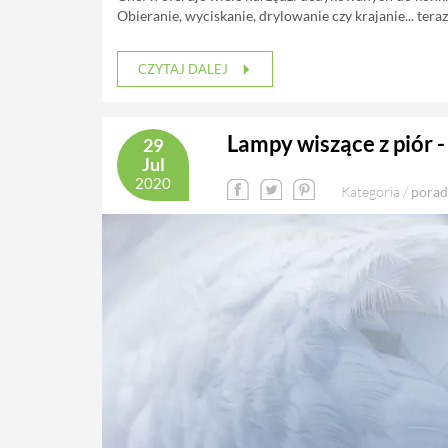
Obieranie, wyciskanie, drylowanie czy krajanie... teraz
CZYTAJ DALEJ
Lampy wiszące z piór -
29
Jul
2020
Kategoria /
porad