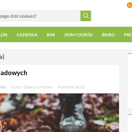
LON
ŁAZIENKA
BAR
DOM I OGRÓD
BIURO
PRE
ki
iadowych
kty
Autor: Galeria Limonka
Komentarze (0)