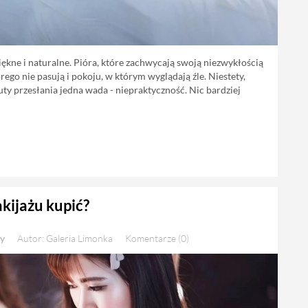
iękne i naturalne. Pióra, które zachwycają swoją niezwykłością
ego nie pasują i pokoju, w którym wyglądają źle. Niestety,
atuty przesłania jedna wada - niepraktyczność. Nic bardziej
kijażu kupić?
y
Autor: Galeria Limonka
Komentarze (0)