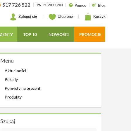
517 726 522
|
|
|
Pomoc
Blog
PN.-PT. 9:00-17:00
Zaloguj się
|
Ulubione
|
Koszyk
ZENTY
TOP 10
NOWOŚCI
PROMOCJE
Menu
Aktualności
Porady
Pomysły na prezent
Produkty
Szukaj