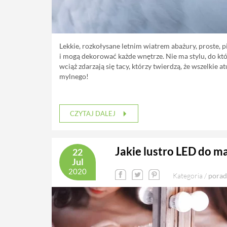
Lekkie, rozkołysane letnim wiatrem abażury, proste, p
i mogą dekorować każde wnętrze. Nie ma stylu, do któr
wciąż zdarzają się tacy, którzy twierdzą, że wszelkie 
mylnego!
CZYTAJ DALEJ
Jakie lustro LED do ma
22
Jul
2020
Kategoria /
porad