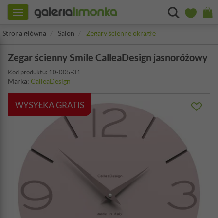
Toggle
navigation
Strona główna
Salon
Zegary ścienne okrągłe
Zegar ścienny Smile CalleaDesign jasnoróżowy
Kod produktu: 10-005-31
Marka:
CalleaDesign
WYSYŁKA GRATIS