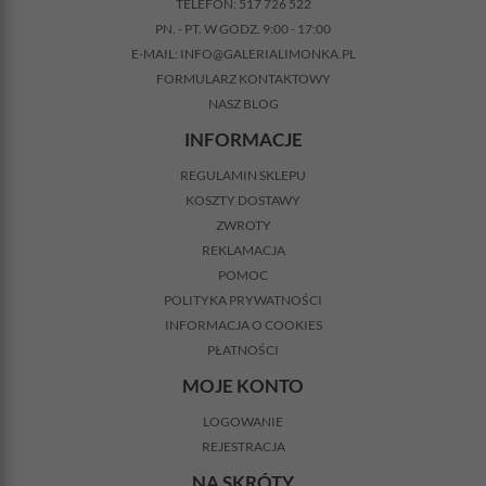
TELEFON:
517 726 522
PN. - PT. W GODZ. 9:00 - 17:00
E-MAIL:
INFO@GALERIALIMONKA.PL
FORMULARZ KONTAKTOWY
NASZ BLOG
INFORMACJE
REGULAMIN SKLEPU
KOSZTY DOSTAWY
ZWROTY
REKLAMACJA
POMOC
POLITYKA PRYWATNOŚCI
INFORMACJA O COOKIES
PŁATNOŚCI
MOJE KONTO
LOGOWANIE
REJESTRACJA
NA SKRÓTY