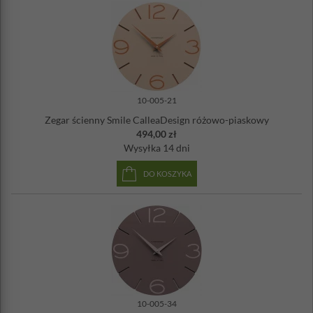
10-005-21
Zegar ścienny Smile CalleaDesign różowo-piaskowy
494,00 zł
Wysyłka
14 dni
DO KOSZYKA
10-005-34