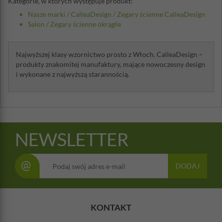
Kategorie, w których występuje produkt:
Nasze marki
/
CalleaDesign
/
Zegary ścienne CalleaDesign
Salon
/
Zegary ścienne okrągłe
Najwyższej klasy wzornictwo prosto z Włoch. CalleaDesign –
produkty znakomitej manufaktury, mające nowoczesny design
i wykonane z najwyższą starannością.
NEWSLETTER
@
DODAJ
KONTAKT