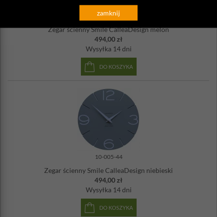
zamknij
10-005-62
Zegar ścienny Smile CalleaDesign melon
494,00 zł
Wysyłka
14 dni
DO KOSZYKA
10-005-44
Zegar ścienny Smile CalleaDesign niebieski
494,00 zł
Wysyłka
14 dni
DO KOSZYKA