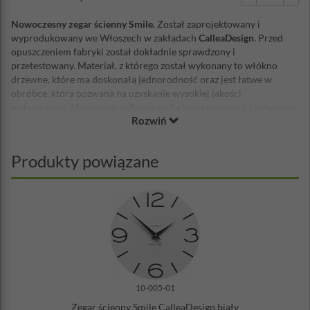
Nowoczesny zegar ścienny Smile.
Został zaprojektowany i
wyprodukowany we Włoszech w zakładach
CalleaDesign
. Przed
opuszczeniem fabryki został dokładnie sprawdzony i
przetestowany. Materiał, z którego został wykonany to włókno
drzewne, które ma doskonałą jednorodność oraz jest łatwe w
obróbce, która pozwana na uzyskanie wysokiej jakości
wykończenia. Malowanie odbywa się farbami wodnymi z satynową
Rozwiń
powierzchnią. Mechanizm zegara wyprodukowany został w
Niemczech, jest niezawodny i cichy, zasilany baterią AA.
Wskazówki wykonane są z metalu. Do zegara dołączona jest bateria
Produkty powiązane
Duracell AA oraz zestaw montażowy.
Średnica: 30 cm
Materiał: włókno drzewne, wskazówki metalowe
Zasilanie: bateria AA (w zestawie)
Zestaw montażowy w zestawie
Wyprodukowany we Włoszech
Cichy mechanizm
10-005-01
Zegar ścienny Smile CalleaDesign biały