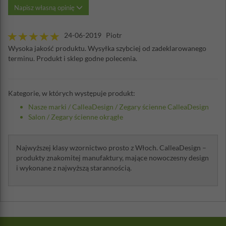
Napisz własną opinię
24-06-2019 Piotr
Wysoka jakość produktu. Wysyłka szybciej od zadeklarowanego
terminu. Produkt i sklep godne polecenia.
Kategorie, w których występuje produkt:
Nasze marki
/
CalleaDesign
/
Zegary ścienne CalleaDesign
Salon
/
Zegary ścienne okrągłe
Najwyższej klasy wzornictwo prosto z Włoch. CalleaDesign –
produkty znakomitej manufaktury, mające nowoczesny design
i wykonane z najwyższą starannością.