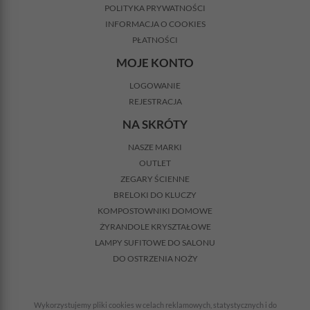
POLITYKA PRYWATNOŚCI
INFORMACJA O COOKIES
PŁATNOŚCI
MOJE KONTO
LOGOWANIE
REJESTRACJA
NA SKRÓTY
NASZE MARKI
OUTLET
ZEGARY ŚCIENNE
BRELOKI DO KLUCZY
KOMPOSTOWNIKI DOMOWE
ŻYRANDOLE KRYSZTAŁOWE
LAMPY SUFITOWE DO SALONU
DO OSTRZENIA NOŻY
Wykorzystujemy pliki cookies w celach reklamowych, statystycznych i do