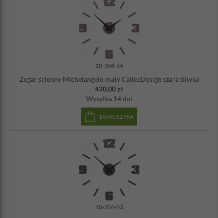
10-304-34
Zegar ścienny Michelangelo mały CalleaDesign szara śliwka
430,00 zł
Wysyłka
14 dni
DO KOSZYKA
10-304-03