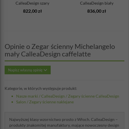
CalleaDesign szary
CalleaDesign biały
822,00 zł
836,00 zł
Opinie o Zegar ścienny Michelangelo
mały CalleaDesign caffelatte
Napisz własną opinię
Kategorie, w których występuje produkt:
Nasze marki
/
CalleaDesign
/
Zegary ścienne CalleaDesign
Salon
/
Zegary ścienne naklejane
Najwyższej klasy wzornictwo prosto z Włoch. CalleaDesign –
produkty znakomitej manufaktury, mające nowoczesny design