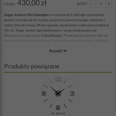
430,00 zł
-
+
ILOŚĆ:
CENA:
Zegar ścienny Michelangelo
w rozmiarze S, którego oznaczenia
godzin mocuje się do ściany za pomocą kartonowego szablonu i
taśmy dwustronnej. W ten sposób uzyskujemy całkowitą średnicę
50 cm. Zegar został zaprojektowany i wyprodukowany we
Włoszech w zakładach
CalleaDesign
. Przed opuszczeniem fabryki
został dokładnie sprawdzony i przetestowany. Materiał, z którego
został wykonany to włókno drzewne, które ma doskonałą
Rozwiń
jednorodność oraz jest łatwe w obróbce, która pozwana na
uzyskanie wysokiej jakości wykończenia. Malowanie odbywa się
farbami wodnymi z satynową powierzchnią. Mechanizm zegara
Produkty powiązane
wyprodukowany został w Niemczech, jest niezawodny i cichy,
zasilany baterią AA. Wskazówki wykonane są z metalu. Do zegara
dołączona jest bateria Duracell AA oraz zestaw montażowy.
Średnica: 50 cm
Średnica obudowy mechanizmu: 9,5 cm
Długość wskazówki minutowej: 16 cm
Długość oznaczeń godzin: 7 cm
Grubość oznaczeń godzin: 6 mm
Materiał: włókno drzewne, wskazówki metalowe
10-304-02
Zasilanie: bateria AA (w zestawie)