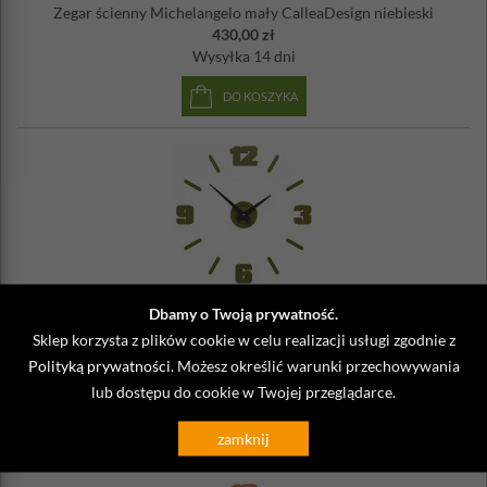
Zegar ścienny Michelangelo mały CalleaDesign niebieski
430,00 zł
Wysyłka
14 dni
DO KOSZYKA
10-304-54
Dbamy o Twoją prywatność.
Zegar ścienny Michelangelo mały CalleaDesign oliwkowy-
Sklep korzysta z plików cookie w celu realizacji usługi zgodnie z
zielony
Polityką prywatności
. Możesz określić warunki przechowywania
430,00 zł
lub dostępu do cookie w Twojej przeglądarce.
Wysyłka
14 dni
DO KOSZYKA
zamknij