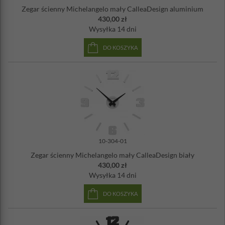
Zegar ścienny Michelangelo mały CalleaDesign aluminium
Zestaw montażowy w zestawie
430,00 zł
Wyprodukowany we Włoszech
Wysyłka
14 dni
Cichy mechanizm
DO KOSZYKA
10-304-01
Zegar ścienny Michelangelo mały CalleaDesign biały
430,00 zł
Wysyłka
14 dni
DO KOSZYKA