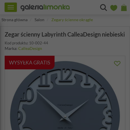
Toggle
navigation
Strona główna
Salon
Zegary ścienne okrągłe
Zegar ścienny Labyrinth CalleaDesign niebieski
Kod produktu: 10-002-44
Marka:
CalleaDesign
WYSYŁKA GRATIS