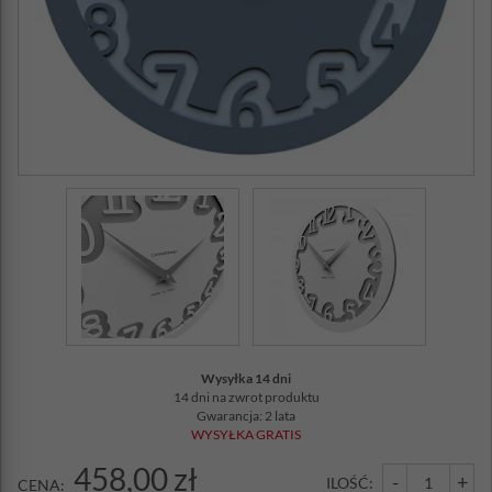
Wysyłka 14 dni
14 dni na zwrot produktu
Gwarancja: 2 lata
WYSYŁKA GRATIS
458,00 zł
-
+
ILOŚĆ:
CENA: