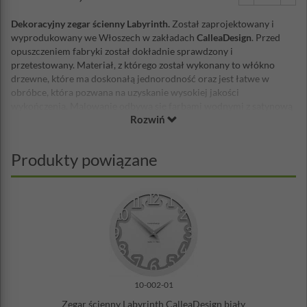
Dekoracyjny zegar ścienny Labyrinth.
Został zaprojektowany i
wyprodukowany we Włoszech w zakładach
CalleaDesign
. Przed
opuszczeniem fabryki został dokładnie sprawdzony i
przetestowany. Materiał, z którego został wykonany to włókno
drzewne, które ma doskonałą jednorodność oraz jest łatwe w
obróbce, która pozwana na uzyskanie wysokiej jakości
wykończenia. Malowanie odbywa się farbami wodnymi z satynową
Rozwiń
powierzchnią. Mechanizm zegara wyprodukowany został w
Niemczech, jest niezawodny i cichy, zasilany baterią AA.
Wskazówki wykonane są z metalu. Do zegara dołączona jest bateria
Produkty powiązane
Duracell AA oraz zestaw montażowy.
Średnica: 30 cm
Materiał: włókno drzewne, wskazówki metalowe
Zasilanie: bateria AA (w zestawie)
Zestaw montażowy w zestawie
10-002-01
Zegar ścienny Labyrinth CalleaDesign biały