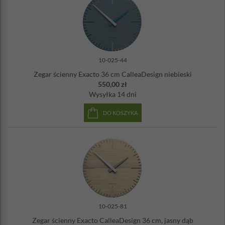
Wydłużony czas oczekiwania na realizację zamówienia
spowodowany jest tym, iż producent nie ma zegarów w magazynie.
Wszystkie zegary CalleaDesign produkowane są po złożeniu
zamówienia.
Średnica: 36 cm
10-025-44
Materiał: włókno drzewne (MDF), wskazówki metalowe
Zasilanie: bateria AA (w zestawie)
Zegar ścienny Exacto 36 cm CalleaDesign niebieski
Wyprodukowany we Włoszech
550,00 zł
Wysyłka
14 dni
DO KOSZYKA
10-025-81
Zegar ścienny Exacto CalleaDesign 36 cm, jasny dąb