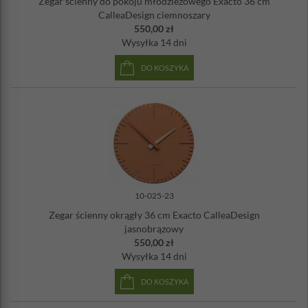
Zegar ścienny do pokoju młodzieżowego Exacto 36 cm
CalleaDesign ciemnoszary
550,00 zł
Wysyłka
14 dni
DO KOSZYKA
10-025-23
Zegar ścienny okrągły 36 cm Exacto CalleaDesign
jasnobrązowy
550,00 zł
Wysyłka
14 dni
DO KOSZYKA