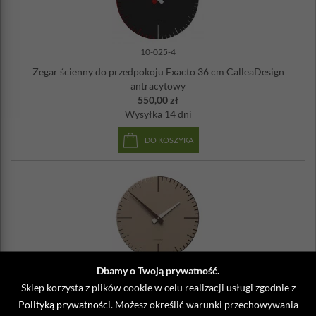
10-025-4
Zegar ścienny do przedpokoju Exacto 36 cm CalleaDesign
antracytowy
550,00 zł
Wysyłka
14 dni
DO KOSZYKA
Dbamy o Twoją prywatność.
10-025-14
Sklep korzysta z plików cookie w celu realizacji usługi zgodnie z
Zegar ścienny do kawiarni Exacto 36 cm CalleaDesign
Polityką prywatności
. Możesz określić warunki przechowywania
caffelatte