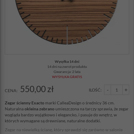
Wysyłka 14 dni
14 dni na zwrot produktu
Gwarancja: 2 lata
WYSYŁKA GRATIS
550,00 zł
-
+
ILOŚĆ:
CENA:
Zegar ścienny Exacto
marki CalleaDesign o średnicy 36 cm.
Naturalna
okleina zebrano
umieszczona na tarczy sprawia, że zegar
wygląda bardzo wyjątkowo i elegancko, i pasuje do wnętrz, w
których wymagane są drewniane, naturalne dodatki.
Zegar na niewielką ścianę, który sprawdzi się zarówno w salonie