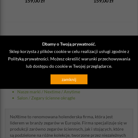
159,00 zł
159,00 zł
Opinie o Zegar ścienny Bella Mirror
Dbamy o Twoją prywatność.
Nextime biały
Sklep korzysta z plików cookie w celu realizacji usługi zgodnie z
Polityką prywatności
. Możesz określić warunki przechowywania
Napisz własną opinię
lub dostępu do cookie w Twojej przeglądarce.
zamknij
Kategorie, w których występuje produkt:
Nasze marki
/
Nextime
/
Anytime
Salon
/
Zegary ścienne okrągłe
NeXtime to renomowana holenderska firma, która jest
liderem w branży zegarów w Europie. Firma specjalizuje się w
produkcji zarówno zegarów ściennych, jak i stojących, które
są podzielone na różne kolekcje, tworzone przez niezależnych