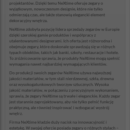
projektantów. Dzięki temu NeXtime oferuje zegary o
wyjątkowym, nowoczesnym designie, które nie tylko
odmierzają czas, ale także stanowią elegancki element
dekoracyjny wnętrza.
NeXtime zdobyła pozycję lidera sprzedaży zegarów w Europie
dzięki szerokiej gamie produktów i współpracy z
utalentowanymi designerami. Ich oferta jest różnorodna i
obejmuje zegary, które doskonale sprawdzają się w różnych
typach obiektów, takich jak banki, szkoły, restauracje i hotele.
To zróżnicowanie sprawia, że produkty NeXtime mogą spełnić
wymagania nawet najbardziej wymagających klientów.
Do produkcji swoich zegarów NeXtime używa najwyższej
jakości materiałów, w tym stali nierdzewnej, szkła, drewna
oraz wysokogatunkowych tworzyw sztucznych. Wysoka
jakość materiałów, w połączeniu z precyzyjnym wykonaniem,
sprawia, że zegary NeXtime są trwałe i eleganckie. Każdy zegar
jest starannie zaprojektowany, aby nie tylko pełnić funkcję
praktyczną, ale również inspirować i wzbogacać wystrój
wnętrz.
Firma NeXtime kładzie duży nacisk na innowacyjność i
estetykę. W swojej ofercie posiada zegary o różnych stylach –