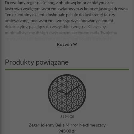
Drewniany zegar na ścianę, z obudową kolorze białym oraz
laserowo wyciętym wzorem kwiatowym w kolorze jasnego drewna.
Ten orientalny akcent, doskonale pasuje do lustrzanej tarczy
umieszczonej pod wzorem, tworząc wyrafinowany element
dekoracyjny, pasujący do wszystkich wnętrz. Klasyczny,
minimalistyczny design z wyraźnym akcentem nada Twojemu
wnętrzu rustykalnego spokoju i rozluźni wszelkie napięcia
Rozwiń
codziennego życia.
Obudowa zegara drewniana, duża tarcza o średnicy aż 50-ciu
centymetrów ukrywa cichy mechanizm zasilany z pomocą
Produkty powiązane
standardowej baterii AA. Doskonała propozycja dla osób
ceniących sobie orientalną stylistykę oraz rozwój duchowy. Ten
piękny
, biały, lustrzany zegar ścienny Bella Mirror Nextime
będzie
wyjątkowo pięknie zdobił wnętrza domów ekologicznych,
doskonale komponował się z tradycyjnymi meblami utrzymanymi
w ciepłym stylu lub stanowił wyjątkową ozdobę dla salonu masażu
czy sali do medytacji.
Unikalny wygląd zegara to dzieło uzdolnionej projektantki z
Niemiec - Jette Scheib.
3194 GS
Zegar ścienny Bella Mirror Nextime szary
Średnica: 50 cm
943,00 zł
Materiał: drewno, lustro