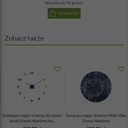
Wysyłka
do 48 godzin
Zasilanie: bateria AA - brak w zestawie
Projekt: Jette Scheib
DO KOSZYKA
Cichy mechanizm
Zobacz także
Naklejany zegar ścienny dla dzieci
Świecący zegar ścienny Milky Way
Small Hands Nextime ko...
Dome Nextime