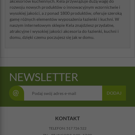
akcesoriów kuchennych. Kela przywiązuje dużą wagę do
Nie dopuszczać, aby uchwyty
znalazły się nad otwartym
rozwoju nowych produktów o innowacyjnym wzornictwie i
ogniem lub z przodu kuchenki.
wysokiej jakości, a z ponad 1800 produktów, oferuje szeroką
Podczas używania nie pozostawiać
naczyń do gotowania bez
gamę różnych elementów wyposażenia łazienki i kuchni. W
nadzoru. Naczynia muszą znajdować
się poza zasięgiem
naszym internetowym sklepie Kela znajdziesz przydatne,
dzieci.
atrakcyjne i wysokiej jakości akcesoria do łazienki, kuchni i
Podczas smażenia w głębokim
oleju powinien on sięgać do
domu, dzięki czemu poczujesz się jak w domu.
1/3
wysokości naczynia. Przygotować
ochronę przed
pryskającym olejem.
Do stosowania na wszystkich typach kuchenek
. Aby uniknąć
zarysowania kuchenek
ze szklaną powierzchnią, ostrożnie stawiać oraz zestawiać naczynia
NEWSLETTER
z płyty. Nie przesuwać naczyń po szklanej powierzchni. W
przypadku użycia na kuchenkach gazowych: istnieje
niebezpieczeństwo pożaru oraz poparzeń. Dostosować płomień
@
DODAJ
dopowierzchni dna naczynia. Nie dopuszczać, aby płomień
wychodził poza zewnętrzne ścianki naczynia. Średnica płyty
kuchenki powinna odpowiadać średnicy dna garnka
czy patelni. W przypadku używania na płytach indukcyjnych: należy
wybrać odpowiednie pole grzejne. Unikać przegrzania, kuchenki
KONTAKT
indukcyjne nagrzewają się bardzo szybko.
TELEFON:
517 726 522
Czyszczenie i pielęgnacja
. Rozgrzane naczynia do gotowania