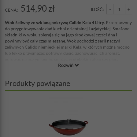
514,90 zł
-
+
ILOŚĆ:
CENA:
Wok żeliwny ze szklaną pokrywą Calido Kela 4 Litry
. Przeznaczony
do przygotowywania dań kuchni orientalnej i azjatyckiej. Smażone
składniki w woku zbierają się na jego środkowej części dna i
powinny być cały czas mieszane. Wok pochodzi z serii naczyń
żeliwnych Calido niemieckiej marki Kela, w których można mocno
lub lekko przysmażać potrawy, dusić, zachowując ich aromat,
gotować na małym ogniu, smażyć w głębokim oleju czy piec.
Rozwiń
Garnki, brytfanny oraz patelnie żeliwne Calido są
bardzo ciężkie
. Z
zewnątrz oraz od wewnątrz pokryte są warstwą trwałej emalii.
Emalia stanowi powłokę ochroną, która zapobiega nie tylko
Produkty powiązane
rdzewieniu naczynia, lecz także przywieraniu potraw. Stosowane są
wyłączenie powłoki z emalii, które są zgodne z obowiązującymi,
międzynarodowymi przepisami.
Naczynia do gotowania z emaliowanego żeliwa mają wyjątkowe
właściwości, które są nieodzowne w nowoczesnej kuchni.
Zapewniają
optymalne kumulowanie
oraz
równomierne, dobre
rozprowadzanie ciepła
. Dzięki temu do gotowania wystarcza niska
temperatura, dzięki czemu zaoszczędzisz energię. Nadają się do