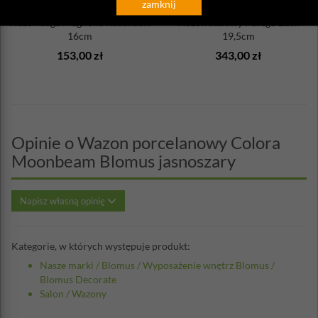
zamknij
Wazon Saga Magnolia Rosendahl
Wazon stalowy Parego Zack
16cm
19,5cm
153,00 zł
343,00 zł
Opinie o Wazon porcelanowy Colora
Moonbeam Blomus jasnoszary
Napisz własną opinię
Kategorie, w których występuje produkt:
Nasze marki
/
Blomus
/
Wyposażenie wnętrz Blomus
/
Blomus Decorate
Salon
/
Wazony