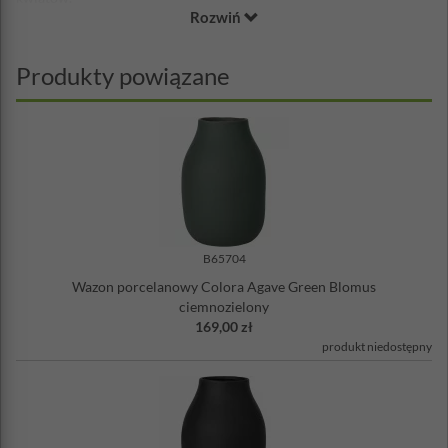
Rozwiń
Materiał: porcelana
Wysokość: 20 cm
Średnica: 14 cm
Produkty powiązane
B65704
Wazon porcelanowy Colora Agave Green Blomus
ciemnozielony
169,00 zł
produkt niedostępny