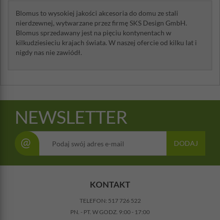
Blomus to wysokiej jakości akcesoria do domu ze stali
nierdzewnej, wytwarzane przez firmę SKS Design GmbH.
Blomus sprzedawany jest na pięciu kontynentach w
kilkudziesieciu krajach świata. W naszej ofercie od kilku lat i
nigdy nas nie zawiódł.
NEWSLETTER
@
DODAJ
KONTAKT
TELEFON:
517 726 522
PN. - PT. W GODZ. 9:00 - 17:00