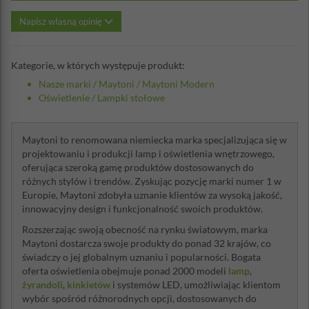
Napisz własną opinię
Kategorie, w których występuje produkt:
Nasze marki
/
Maytoni
/
Maytoni Modern
Oświetlenie
/
Lampki stołowe
Maytoni to renomowana niemiecka marka specjalizująca się w
projektowaniu i produkcji lamp i oświetlenia wnętrzowego,
oferująca szeroką gamę produktów dostosowanych do
różnych stylów i trendów. Zyskując pozycję marki numer 1 w
Europie, Maytoni zdobyła uznanie klientów za wysoką jakość,
innowacyjny design i funkcjonalność swoich produktów.
Rozszerzając swoją obecność na rynku światowym, marka
Maytoni dostarcza swoje produkty do ponad 32 krajów, co
świadczy o jej globalnym uznaniu i popularności. Bogata
oferta oświetlenia obejmuje ponad 2000 modeli
lamp
,
żyrandoli
,
kinkietów
i systemów LED, umożliwiając klientom
wybór spośród różnorodnych opcji, dostosowanych do