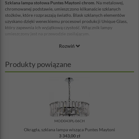
Szklana lampa stołowa Puntes Maytoni chrom
. Na metalowej,
chromowanej podstawie, umieszczono kilkanaście szklanych
stożków, które rozpraszają światło. Blask szklanych elementów
uzyskano dzięki weneckiemu procesowi produkcji Unique Glass,
który zapewnia ich wyjątkową czystość. Włącznik lampy
umieszczony jest na przewodzie zasilającym.
Materiał: metal, szkło
Rozwiń
Wysokość całkowita: 58 cm
Średnica podstawy: 20 cm
Waga: 11 kg
Produkty powiązane
Ilość żarówek: 2
Gwint żarówki: E14
Max. moc żarówki: 60W
Stopień ochrony IP: 20
Żarówka w zestawie: nie
Uwaga:
produkt może wymagać samodzielnego złożenia.
MOD043PL-06CH
Okrągła, szklana lampa wisząca Puntes Maytoni
3 343,00 zł