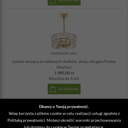
DO KOSZYKA
MOD043PL-04G
Lampa wisząca ze szklanych stożków, złota, okrągła Puntes
Maytoni
1 985,00 zł
Wysyłka
do 4 dni
DO KOSZYKA
Dbamy o Twoją prywatność.
Sklep korzysta z plików cookie w celu realizacji usługi zgodnie z
Polityką prywatności
. Możesz określić warunki przechowywania
lub dostępu do cookie w Twojej przeglądarce.