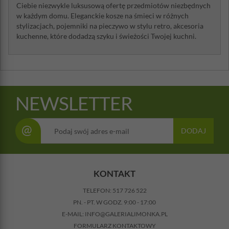
Ciebie niezwykle luksusową ofertę przedmiotów niezbędnych
w każdym domu. Eleganckie kosze na śmieci w różnych
stylizacjach, pojemniki na pieczywo w stylu retro, akcesoria
kuchenne, które dodadzą szyku i świeżości Twojej kuchni.
NEWSLETTER
@
DODAJ
KONTAKT
TELEFON:
517 726 522
PN. - PT. W GODZ. 9:00 - 17:00
E-MAIL:
INFO@GALERIALIMONKA.PL
FORMULARZ KONTAKTOWY