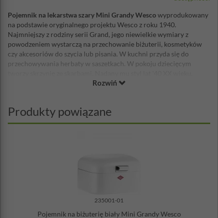
Pojemnik na lekarstwa szary Mini Grandy Wesco
wyprodukowany
na podstawie oryginalnego projektu Wesco z roku 1940.
Najmniejszy z rodziny serii Grand, jego niewielkie wymiary z
powodzeniem wystarczą na przechowanie biżuterii, kosmetyków
czy akcesoriów do szycia lub pisania. W kuchni przyda się do
przechowywania herbaty w saszetkach. W pokoju dziecięcym
tworzy skrzynię ze skarbami. Nadany mu styl lat '40 XX wieku,
Rozwiń
świetnie będzie się prezentował w otoczeniu przedmiotów w styli
Vintage.
Mocne, metalowe zawiasy i wygodny uchwyt sprawiają, że Mini
Produkty powiązane
Grandy jest niezniszczalny! Otwory wentylacyjne z tyłu sprawiają,
że przechowywane w nim produkty spożywcze zachowają swoją
świeżość.
Wymiary:
szerokość: 18 cm
wysokość: 12 cm
głębokość: 17 cm
Materiał:
stal malowana proszkowo
235001-01
rączka i zawiasy: metal
Pojemnik na biżuterię biały Mini Grandy Wesco