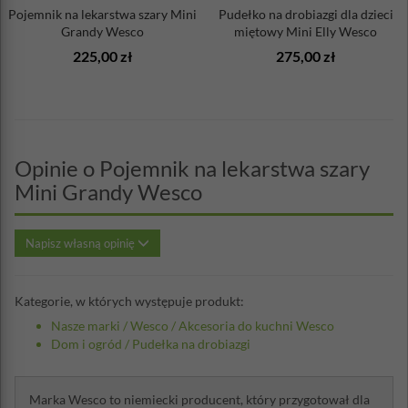
Pojemnik na lekarstwa szary Mini
Pudełko na drobiazgi dla dzieci
Grandy Wesco
miętowy Mini Elly Wesco
225,00 zł
275,00 zł
Opinie o Pojemnik na lekarstwa szary
Mini Grandy Wesco
Napisz własną opinię
Kategorie, w których występuje produkt:
Nasze marki
/
Wesco
/
Akcesoria do kuchni Wesco
Dom i ogród
/
Pudełka na drobiazgi
Marka Wesco to niemiecki producent, który przygotował dla