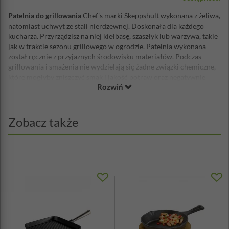
Patelnia do grillowania
Chef's marki Skeppshult wykonana z żeliwa,
natomiast uchwyt ze stali nierdzewnej. Doskonała dla każdego
kucharza. Przyrządzisz na niej kiełbasę, szaszłyk lub warzywa, takie
jak w trakcie sezonu grillowego w ogrodzie. Patelnia wykonana
został ręcznie z przyjaznych środowisku materiałów. Podczas
grillowania i smażenia nie wydzielają się żadne związki chemiczne,
które mogłyby zniszczyć smak i jakość potraw oraz negatywnie
Rozwiń
działać na organizm człowieka. Patelnia doskonała jest do
gotowania na otwartym ogniu, a także w piekarnikach grzewczych
ceramicznych i indukcyjnych. Równomierne rozłożenie ciepła
zapewnia doskonały efekt gotowania, smażenia i duszenia,
Zobacz także
dodatkowo oszczędzamy zużywaną energię. Codzienne używanie
tej patelni sprawia, że coraz bardziej docenimy jej zalety.
Materiał: stal nierdzewna, żeliwo
Wymiary zewnętrzne: 25x25cm
Wymiary wewnętrzne: 22x22cm
Wysokość: ok. 3,5cm
Waga: 3,25kg
Patelni można używać na kuchence gazowej i kuchenkach ze
wszystkimi rodzajami płyt grzewczych, oraz na otwartym
ogniu