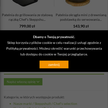
Łatwość w codziennej pielęgnacji
Nie wydziela związków chemicznych
Patelnia do grillowania ze stalową
Patelnia okrągła mini z drewnianą
rączką Chef's Skeppshu...
podstawką do serwowania...
799,00 zł
143,90 zł
Dbamy o Twoją prywatność.
Sklep korzysta z plików cookie w celu realizacji usługi zgodnie z
Polityką prywatności
. Możesz określić warunki przechowywania
lub dostępu do cookie w Twojej przeglądarce.
Opinie o Patelnia do grillowania ze
stalową rączką Chef's Skeppshult
zamknij
25x25cm
Napisz własną opinię
Kategorie, w których występuje produkt:
Nasze marki
/
Skeppshult
/
Chef's selection