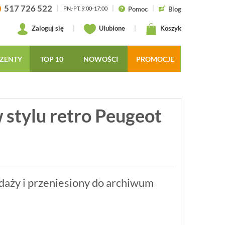
517 726 522
|
|
|
Pomoc
Blog
PN.-PT. 9:00-17:00
Zaloguj się
|
Ulubione
|
Koszyk
ZENTY
TOP 10
NOWOŚCI
PROMOCJE
 stylu retro Peugeot
daży i przeniesiony do archiwum