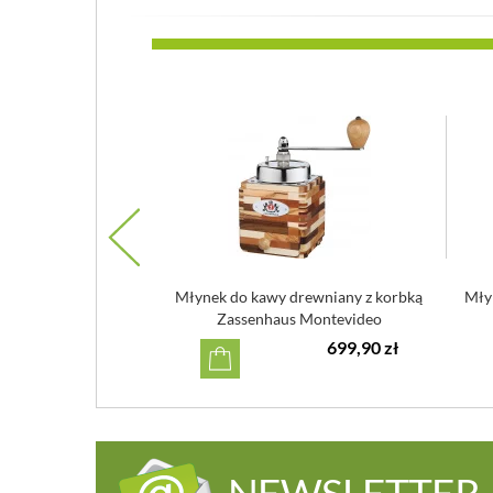
assenhaus Brasilia
Młynek do kawy drewniany z korbką
Młyn
oniowy
Zassenhaus Montevideo
599,90 zł
699,90 zł
NEWSLETTER