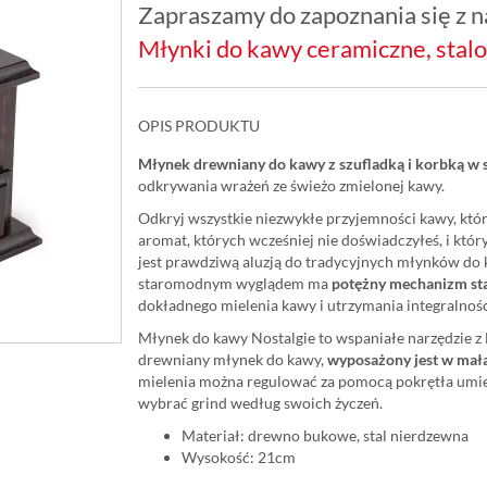
Zapraszamy do zapoznania się z na
Młynki do kawy ceramiczne, stal
OPIS PRODUKTU
Młynek drewniany do kawy z szufladką i korbką w s
odkrywania wrażeń ze świeżo zmielonej kawy.
Odkryj wszystkie niezwykłe przyjemności kawy, któr
aromat, których wcześniej nie doświadczyłeś, i któr
jest prawdziwą aluzją do tradycyjnych młynków do
staromodnym wyglądem ma
potężny mechanizm st
dokładnego mielenia kawy i utrzymania integralności
Młynek do kawy Nostalgie to wspaniałe narzędzie 
drewniany młynek do kawy,
wyposażony jest w małą
mielenia można regulować za pomocą pokrętła umi
wybrać grind według swoich życzeń.
Materiał: drewno bukowe, stal nierdzewna
Wysokość: 21cm