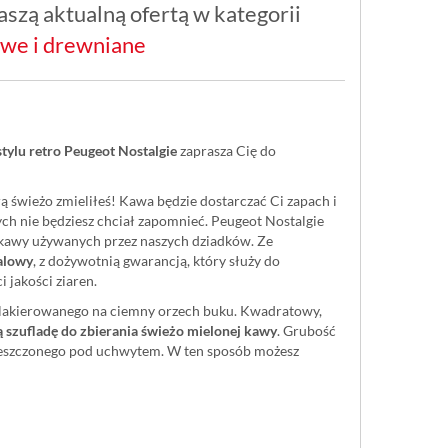
szą aktualną ofertą w kategorii
owe i drewniane
tylu retro Peugeot Nostalgie
zaprasza Cię do
ą świeżo zmieliłeś! Kawa będzie dostarczać Ci zapach i
ych nie będziesz chciał zapomnieć. Peugeot Nostalgie
 kawy używanych przez naszych dziadków. Ze
alowy
, z dożywotnią gwarancją, który służy do
 jakości ziaren.
z lakierowanego na ciemny orzech buku. Kwadratowy,
 szufladę do zbierania świeżo mielonej kawy
. Grubość
eszczonego pod uchwytem. W ten sposób możesz