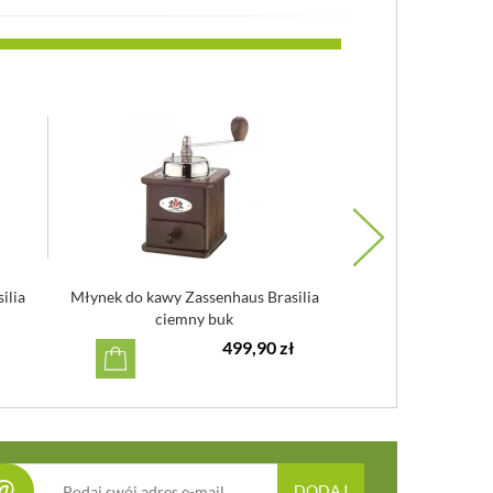
ilia
Młynek do kawy Zassenhaus Brasilia
Młynek do kawy Za
ciemny buk
mahon
499,90 zł
@
DODAJ