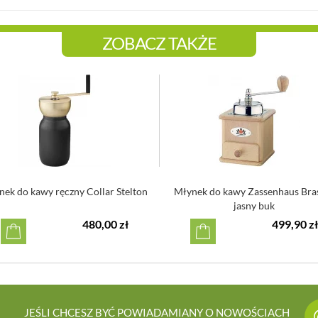
ZOBACZ TAKŻE
ek do kawy ręczny Collar Stelton
Młynek do kawy Zassenhaus Bras
jasny buk
480,00 zł
499,90 zł
JEŚLI CHCESZ BYĆ POWIADAMIANY O NOWOŚCIACH