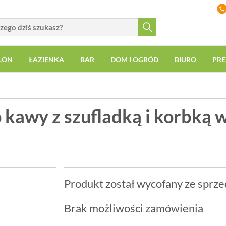
LON
ŁAZIENKA
BAR
DOM I OGRÓD
BIURO
PRE
kawy z szufladką i korbką w
Produkt został wycofany ze sprze
Brak możliwości zamówienia