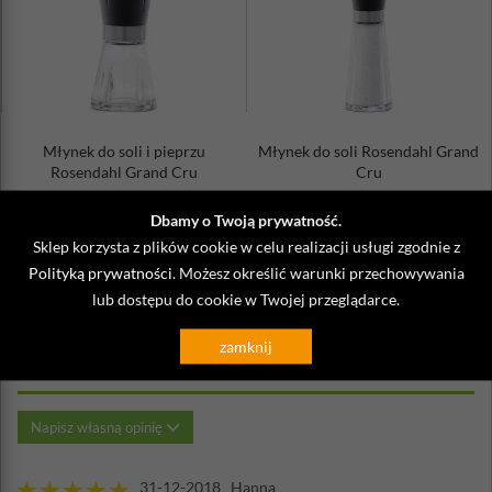
Należy myć ręcznie
Młynek do soli i pieprzu
Młynek do soli Rosendahl Grand
Rosendahl Grand Cru
Cru
135,00 zł
192,00 zł
Dbamy o Twoją prywatność.
Sklep korzysta z plików cookie w celu realizacji usługi zgodnie z
Polityką prywatności
. Możesz określić warunki przechowywania
lub dostępu do cookie w Twojej przeglądarce.
Opinie o Młynek do soli Rosendahl
zamknij
Grand Cru
Napisz własną opinię
31-12-2018 Hanna