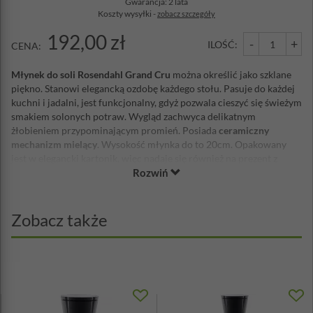
Gwarancja: 2 lata
Koszty wysyłki -
zobacz szczegóły
192,00 zł
-
+
ILOŚĆ:
CENA:
Młynek do soli Rosendahl Grand Cru
można określić jako szklane
piękno. Stanowi elegancką ozdobę każdego stołu. Pasuje do każdej
kuchni i jadalni, jest funkcjonalny, gdyż pozwala cieszyć się świeżym
smakiem solonych potraw. Wygląd zachwyca delikatnym
żłobieniem przypominającym promień. Posiada
ceramiczny
mechanizm mielący
. Wysokość młynka do to 20cm. Opakowany
jest w elegancki kartonik, więc nadaje się również na prezent z
Rozwiń
okazji wielu uroczystości. Młynek do soli Rosendahl jest gotowy do
użycia już po zakupie, gdyż jest wypełniony solą morską.
Mechanizm umieszczony w górnej części młynka, a pojemnik na sól
w dolnej sprawiają, że po użyciu sól nie rozsypie się na stół.
Zobacz także
Polecamy serdecznie i zachęcamy do zakupu – tym bardziej, że
oferowany jest w naprawdę przyjemnej dla kieszeni cenie!
Materiał: szkło bezołowiowe, tworzywo sztuczne
Mechanizm: ceramiczny
Wysokość: 20,1cm
Średnica: 7cm