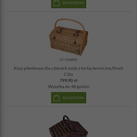
DO KOSZYKA
CI-156805
Kosz piknikowy dla czterech osób z torbą termiczną Rivoli
Cilio
799,90 zł
Wysyłka
do 48 godzin
DO KOSZYKA