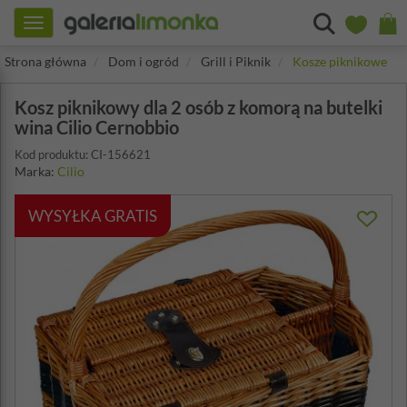
Toggle
navigation
Strona główna
Dom i ogród
Grill i Piknik
Kosze piknikowe
Kosz piknikowy dla 2 osób z komorą na butelki
wina Cilio Cernobbio
Kod produktu: CI-156621
Marka:
Cilio
WYSYŁKA GRATIS