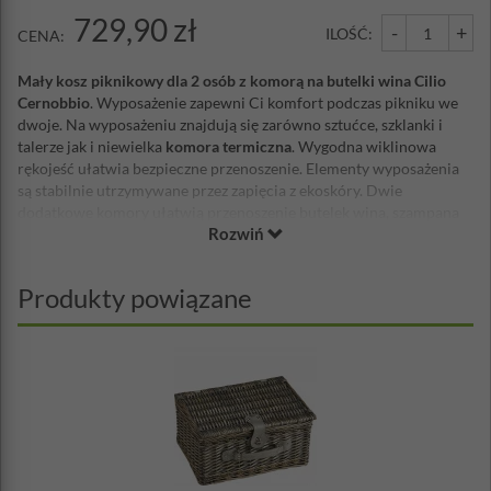
729,90 zł
-
+
ILOŚĆ:
CENA:
Mały kosz piknikowy dla 2 osób z komorą na butelki wina Cilio
Cernobbio
. Wyposażenie zapewni Ci komfort podczas pikniku we
dwoje. Na wyposażeniu znajdują się zarówno sztućce, szklanki i
talerze jak i niewielka
komora termiczna
. Wygodna wiklinowa
rękojeść ułatwia bezpieczne przenoszenie. Elementy wyposażenia
są stabilnie utrzymywane przez zapięcia z ekoskóry. Dwie
dodatkowe komory ułatwią przenoszenie butelek wina, szampana
Rozwiń
czy soku.
Materiał: wiklina, poliester, ekoskóra
Wymiary: 46 x 31 cm
Produkty powiązane
Wysokość: 26 cm
Wyposażenie:
nóż - 2 sztuki
widelec - 2 sztuki
łyżka - 2 sztuki
kieliszek szklany - 2 sztuki
talerz ceramiczny - 2 sztuki
korkociąg
torebka termiczna