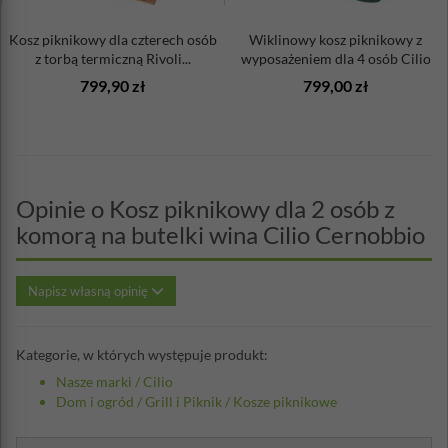
Kosz piknikowy dla czterech osób
Wiklinowy kosz piknikowy z
z torbą termiczną Rivoli...
wyposażeniem dla 4 osób Cilio
799,90 zł
799,00 zł
Opinie o Kosz piknikowy dla 2 osób z
komorą na butelki wina Cilio Cernobbio
Napisz własną opinię
Kategorie, w których występuje produkt:
Nasze marki
/
Cilio
Dom i ogród
/
Grill i Piknik
/
Kosze piknikowe