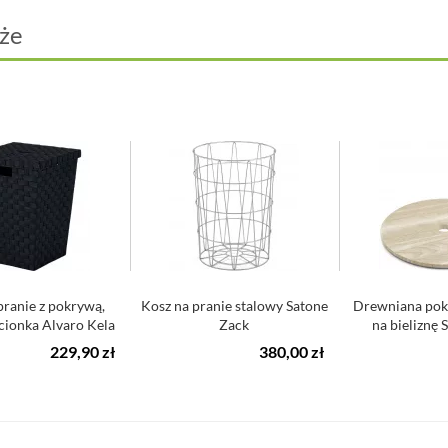
że
pranie z pokrywą,
Kosz na pranie stalowy Satone
Drewniana pok
cionka Alvaro Kela
Zack
na bieliznę 
229,90 zł
380,00 zł