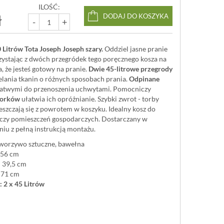
ILOŚĆ:
ł
DODAJ DO KOSZYKA
-
+
 Litrów Tota Joseph Joseph szary.
Oddziel jasne pranie
zystając z dwóch przegródek tego poręcznego kosza na
, że ​​jesteś gotowy na pranie.
Dwie 45-litrowe przegrody
elania tkanin o różnych sposobach prania.
Odpinane
łatwymi do przenoszenia uchwytami. Pomocniczy
worków
ułatwia ich opróżnianie. Szybki zwrot - torby
szczają się z powrotem w koszyku. Idealny kosz do
ek czy pomieszczeń gospodarczych. Dostarczany w
iu z pełną instrukcją montażu.
tworzywo sztuczne, bawełna
 56 cm
 39,5 cm
 71 cm
 2 x 45 Litrów