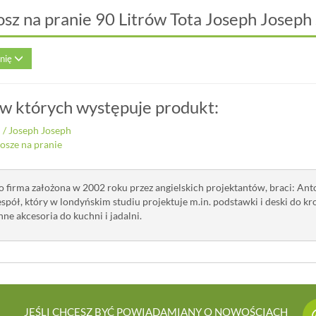
osz na pranie 90 Litrów Tota Joseph Joseph
inię
 w których występuje produkt:
i
/
Joseph Joseph
osze na pranie
o firma założona w 2002 roku przez angielskich projektantów, braci: Anto
spół, który w londyńskim studiu projektuje m.in. podstawki i deski do kr
ne akcesoria do kuchni i jadalni.
JEŚLI CHCESZ BYĆ POWIADAMIANY O NOWOŚCIACH