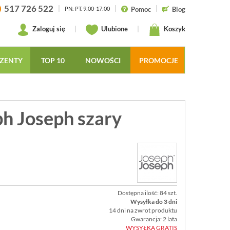
517 726 522
|
|
|
Pomoc
Blog
PN.-PT. 9:00-17:00
Zaloguj się
|
Ulubione
|
Koszyk
ZENTY
TOP 10
NOWOŚCI
PROMOCJE
ph Joseph szary
Dostępna ilość: 84 szt.
Wysyłka do 3 dni
14 dni na zwrot produktu
Gwarancja: 2 lata
WYSYŁKA GRATIS