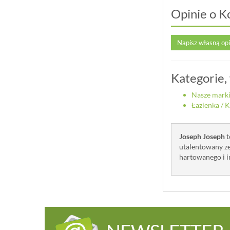
Opinie o K
Napisz własną op
Kategorie,
Nasze mark
Łazienka
/
K
Joseph Joseph
t
utalentowany ze
hartowanego i in