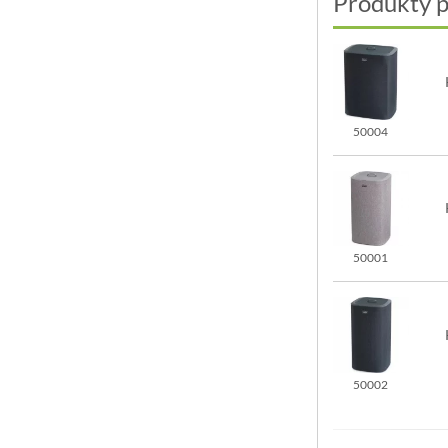
Produkty 
50004
50001
50002