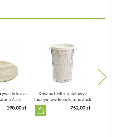
rywa do kosza
Kosz na bieliznę stalowy z
Kosz na pranie, biała
Satone Zack
lnianym workiem Satone Zack
kółka Porto K
190,00 zł
752,00 zł
2