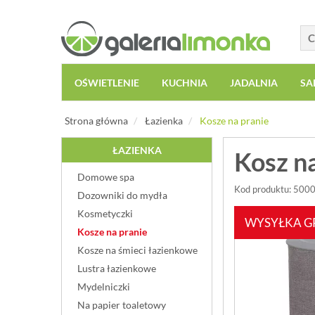
OŚWIETLENIE
KUCHNIA
JADALNIA
SA
Strona główna
Łazienka
Kosze na pranie
ŁAZIENKA
Kosz na
Domowe spa
Kod produktu: 500
Dozowniki do mydła
Kosmetyczki
WYSYŁKA G
Kosze na pranie
Kosze na śmieci łazienkowe
Lustra łazienkowe
Mydelniczki
Na papier toaletowy