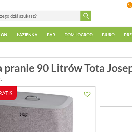
LON
ŁAZIENKA
BAR
DOM I OGRÓD
BIURO
PRE
 pranie 90 Litrów Tota Jose
03
RATIS