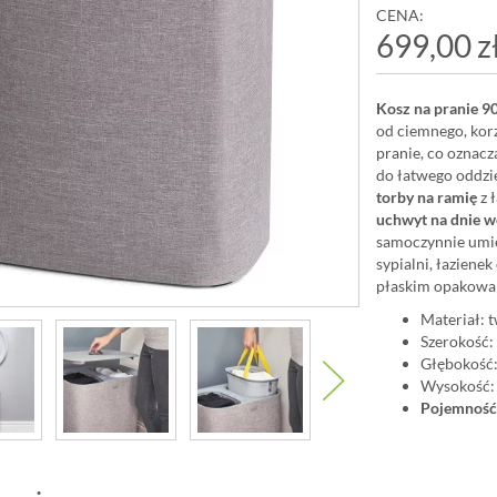
CENA:
699,00 z
Kosz na pranie 90
od ciemnego, kor
pranie, co oznacza
do łatwego oddzi
torby na ramię
z 
uchwyt na dnie 
samoczynnie umie
sypialni, łazien
płaskim opakowan
Materiał: 
Szerokość:
Głębokość:
Wysokość:
Pojemność: