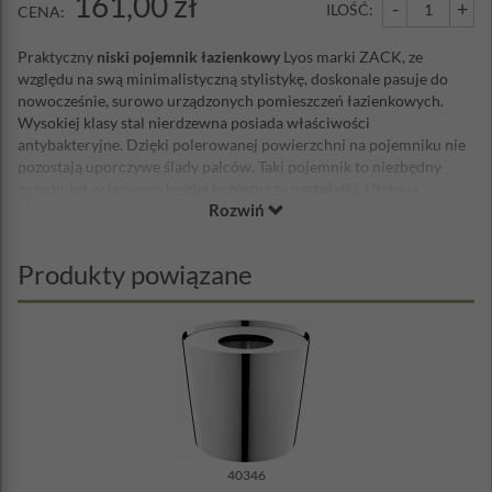
161,00 zł
-
+
ILOŚĆ:
CENA:
Praktyczny
niski pojemnik łazienkowy
Lyos marki ZACK, ze
względu na swą minimalistyczną stylistykę, doskonale pasuje do
nowocześnie, surowo urządzonych pomieszczeń łazienkowych.
Wysokiej klasy stal nierdzewna posiada właściwości
antybakteryjne. Dzięki polerowanej powierzchni na pojemniku nie
pozostają uporczywe ślady palców. Taki pojemnik to niezbędny
przedmiot w łazience każdej kobiety czy nastolatki. Ułatwia
Rozwiń
przechowywanie np. płatków kosmetycznych i jednocześnie chroni
je przed kurzeniem się (pokrywka u góry). Odporny na działanie
pary wodnej, której nie brakuje w łazience. Nadaje się również do
Produkty powiązane
postawienia na toaletce.
Wysokość: 4,5cm
Średnica: 12cm
Materiał: stal nierdzewna 18/10 polerowana
40346