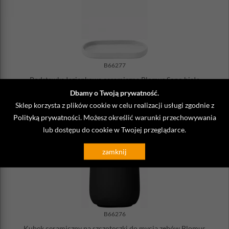
B66277
Podstawka łazienkowa ceramiczna Blomus Sono biała
119,00 zł
Dbamy o Twoją prywatność.
Wysyłka
24h
Sklep korzysta z plików cookie w celu realizacji usługi zgodnie z
Polityką prywatności
. Możesz określić warunki przechowywania
DO KOSZYKA
lub dostępu do cookie w Twojej przeglądarce.
zamknij
B66276
Kubek ceramiczny na szczoteczki do mycia zębów Blomus