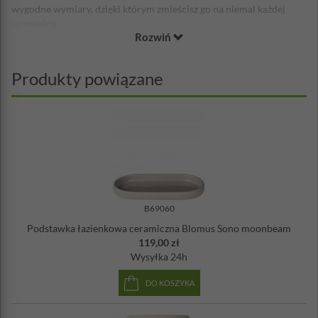
wygodne wymiary, dzięki którym zmieścisz go na niemal każdej
umywalce.
Rozwiń
Seria Sono
to ceramiczne akcesoria do łazienki projektowane
zgodnie z hasłem wszystko czego potrzebujesz to dobre
samopoczucie. Wykonane z najwyższą starannością,
Produkty powiązane
zaprojektowane przez markę Blomus w trzech aktualnie modnych
kolorach. Obłe kształty, świetne wykończenie, praktyczne
akcesoria, które ozdobią Twoją łazienkę. W tej wyjątkowej,
nowoczesnej serii znajdziesz dozowniki do mydła w płynie, szczotki
do WC, praktyczne pojemniki łazienkowe i podstawki.
Marka Blomus
to jeden ze światowych liderów w produkcji
elementów wyposażenia wnętrz, a w szczególności akcesoriów
łazienkowych. Firma słynie z indywidualnego, ekskluzywnego stylu
z wykorzystaniem prostych kształtów geometrycznych i stosowania
B69060
najwyższej jakości materiałów.
Podstawka łazienkowa ceramiczna Blomus Sono moonbeam
119,00 zł
Średnica: 8,5 cm
Wysyłka
24h
Wysokość: 14 cm
Szerokość: 9,5 cm
DO KOSZYKA
Pojemność: 250 ml
Materiał: ceramika, tworzywo sztuczne, silikon
Projekt: Flöz Industrie Design