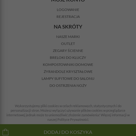
LOGOWANIE
REJESTRACJA
NA SKRÓTY
NASZE MARKI
OUTLET
ZEGARY ŚCIENNE
BRELOKI DO KLUCZY
KOMPOSTOWNIKI DOMOWE
ŻYRANDOLE KRYSZTAŁOWE
LAMPY SUFITOWE DO SALONU
DO OSTRZENIA NOŻY
Wykorzystujemy pliki cookies w celach reklamowych, statystycznych i do
personalizacji stron. Możesz wyłączyć używanie plików cookies w przeglądarce
internetowej jednak może to uniemożliwić złożenie zamówienia! Więcej informacji w
naszej Polityce Prywatności.
© 2008-2026 Wszelkie prawa zastrzeżone. Wszystkie ceny z VAT + koszty dostawy.
DODAJ DO KOSZYKA