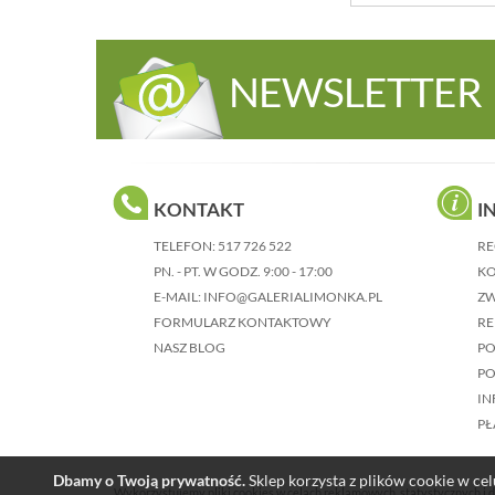
NEWSLETTER
KONTAKT
I
TELEFON:
517 726 522
RE
PN. - PT. W GODZ. 9:00 - 17:00
KO
E-MAIL:
INFO@GALERIALIMONKA.PL
Z
FORMULARZ KONTAKTOWY
RE
NASZ BLOG
P
PO
IN
PŁ
Dbamy o Twoją prywatność.
Sklep korzysta z plików cookie w celu
Wykorzystujemy pliki cookies w celach reklamowych, statystycznych i d