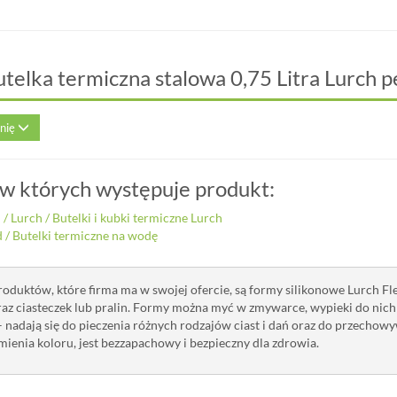
utelka termiczna stalowa 0,75 Litra Lurch 
inię
 w których występuje produkt:
i
/
Lurch
/
Butelki i kubki termiczne Lurch
d
/
Butelki termiczne na wodę
roduktów, które firma ma w swojej ofercie, są formy silikonowe Lurch Fle
oraz ciasteczek lub pralin. Formy można myć w zmywarce, wypieki do nic
 nadają się do pieczenia różnych rodzajów ciast i dań oraz do przechowy
mienia koloru, jest bezzapachowy i bezpieczny dla zdrowia.