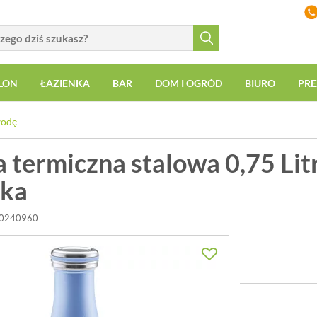
LON
ŁAZIENKA
BAR
DOM I OGRÓD
BIURO
PRE
wodę
a termiczna stalowa 0,75 Lit
ska
00240960