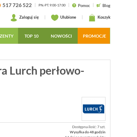
517 726 522
|
|
|
Pomoc
Blog
PN.-PT. 9:00-17:00
Zaloguj się
|
Ulubione
|
Koszyk
ZENTY
TOP 10
NOWOŚCI
PROMOCJE
ra Lurch perłowo-
Dostępna ilość: 7 szt.
Wysyłka do 48 godzin