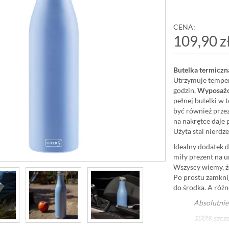
CENA:
109,90 z
Butelka termiczn
Utrzymuje temper
godzin.
Wyposażo
pełnej butelki w 
być również prz
na nakrętce daje 
Użyta stal nierd
Idealny dodatek 
miły prezent na ur
Wszyscy wiemy, że
Po prostu zamknij
do środka. A różn
Absolutnie
100% szcze