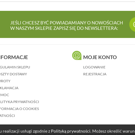
JEŚLI CHCESZ BYĆ POWIADAMIANY O NOWOŚCIACH
W NASZYM SKLEPIE ZAPISZ SIĘ DO NEWSLETTERA:
NFORMACJE
MOJE KONTO
GULAMIN SKLEPU
LOGOWANIE
SZTY DOSTAWY
REJESTRACJA
WROTY
KLAMACJA
OMOC
LITYKA PRYWATNOŚCI
FORMACJA O COOKIES
ATNOŚCI
 realizacji usługi zgodnie z
Polityką prywatności
. Możesz określić waru
o personalizacji stron. Możesz wyłączyć używanie plików cookies w przeglądarce internetowe