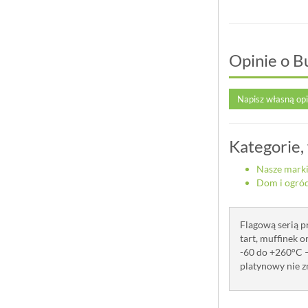
Opinie o B
Napisz własną op
Kategorie,
Nasze mark
Dom i ogró
Flagową serią p
tart, muffinek 
-60 do +260°C –
platynowy nie z