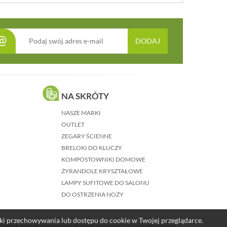
@
DODAJ
NA SKRÓTY
NASZE MARKI
OUTLET
ZEGARY ŚCIENNE
BRELOKI DO KLUCZY
KOMPOSTOWNIKI DOMOWE
ŻYRANDOLE KRYSZTAŁOWE
LAMPY SUFITOWE DO SALONU
DO OSTRZENIA NOŻY
nki przechowywania lub dostępu do cookie w Twojej przeglądarce.
j jednak może to uniemożliwić złożenie zamówienia! Więcej informacji w