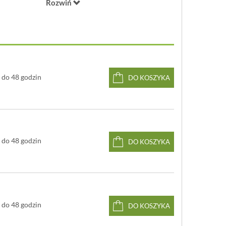
Rozwiń
 wielu kolorach
temperaturę do 12 godzin (ciepło i zimno)
 0,75 Litra
 29,5 cm
7,5 cm
stal nierdzewna
 myć w zmywarce
do 48 godzin
DO KOSZYKA
do 48 godzin
DO KOSZYKA
do 48 godzin
DO KOSZYKA