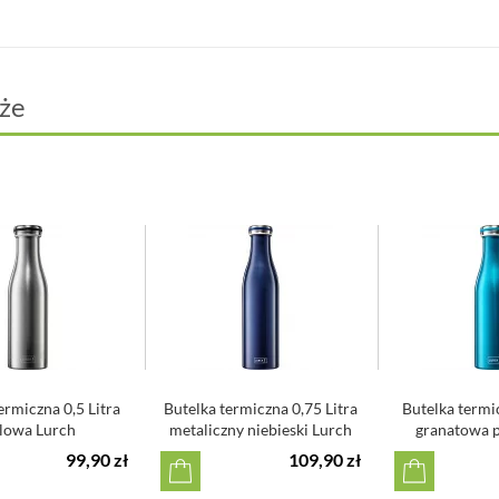
że
ermiczna 0,5 Litra
Butelka termiczna 0,75 Litra
Butelka termic
alowa Lurch
metaliczny niebieski Lurch
granatowa p
99,90 zł
109,90 zł