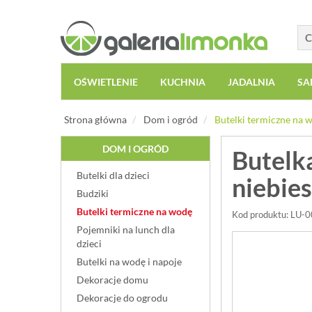
OŚWIETLENIE
KUCHNIA
JADALNIA
SA
Strona główna
Dom i ogród
Butelki termiczne na 
DOM I OGRÓD
Butelk
Butelki dla dzieci
niebie
Budziki
Butelki termiczne na wodę
Kod produktu: LU-
Pojemniki na lunch dla
dzieci
Butelki na wodę i napoje
Dekoracje domu
Dekoracje do ogrodu