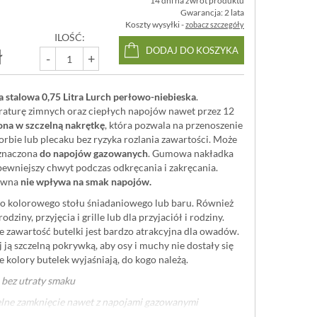
14 dni na zwrot produktu
Gwarancja: 2 lata
Koszty wysyłki -
zobacz szczegóły
ILOŚĆ:
ł
DODAJ DO KOSZYKA
-
+
a stalowa 0,75 Litra Lurch perłowo-niebieska
.
aturę zimnych oraz ciepłych napojów nawet przez 12
na w szczelną nakrętkę
, która pozwala na przenoszenie
torbie lub plecaku bez ryzyka rozlania zawartości. Może
eznaczona
do napojów gazowanych
. Gumowa nakładka
pewniejszy chwyt podczas odkręcania i zakręcania.
zewna
nie wpływa na smak napojów.
do kolorowego stołu śniadaniowego lub baru. Również
odziny, przyjęcia i grille lub dla przyjaciół i rodziny.
 zawartość butelki jest bardzo atrakcyjna dla owadów.
 ją szczelną pokrywką, aby osy i muchy nie dostały się
e kolory butelek wyjaśniają, do kogo należą.
 bez utraty smaku
lne zamknięcie nawet z napojami gazowanymi