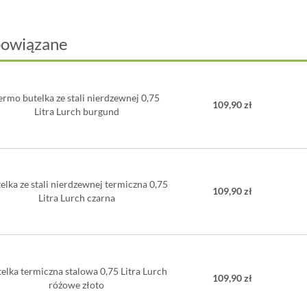
Dostępne w
Utrzymuje 
powiązane
Pojemność:
Wysokość:
Średnica: 
Materiał: 
ermo butelka ze stali nierdzewnej 0,75
Nie można
109,90 zł
Litra Lurch burgund
elka ze stali nierdzewnej termiczna 0,75
109,90 zł
Litra Lurch czarna
elka termiczna stalowa 0,75 Litra Lurch
109,90 zł
różowe złoto