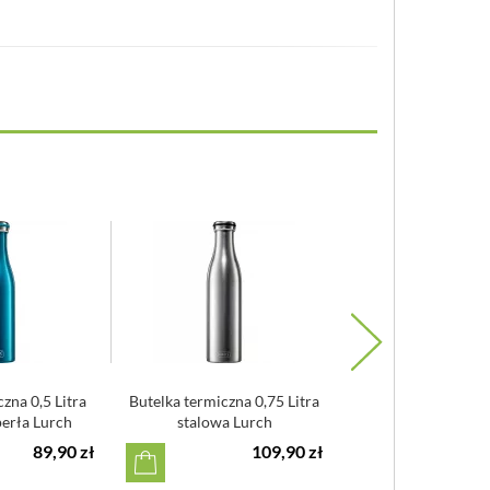
zna 0,5 Litra
Butelka termiczna 0,75 Litra
Butelka termiczna 
erła Lurch
stalowa Lurch
metalizowana niebie
89,90 zł
109,90 zł