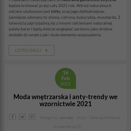
będzie królować przez cały 2021 rok. Wśród naturalnych
odcieni ulubionym jest
żółty
, oraz jego delikatniejsze,
jaśniejsze odmiany to słoma, cytryna, kukurydza, musztarda. Z
łatwością zaprzyjaźnią się z innymi odcieniami naturalnej
palety barw i będą dobrze wyglądać zarówno jako drobne
dodatki do wnętrz jak i duże elementy wyposażenia.
CZYTAJ DALEJ
16
Feb
2021
Moda wnętrzarska i anty-trendy we
wzornictwie 2021
Kategoria /
porady
Autor: GaleriaLimonka.pl
Komentarze (0)