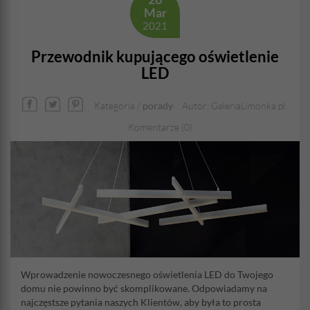
Mar
2021
Przewodnik kupującego oświetlenie
LED
Kategoria /
porady
Autor: GaleriaLimonka.pl
Komentarze (0)
Wprowadzenie nowoczesnego oświetlenia LED do Twojego
domu nie powinno być skomplikowane. Odpowiadamy na
najczęstsze pytania naszych Klientów, aby była to prosta