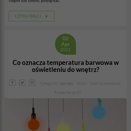
ciepło lub zimno, powąchać
.
CZYTAJ DALEJ
02
Apr
2021
Co oznacza temperatura barwowa w
oświetleniu do wnętrz?
Kategoria /
porady
Autor: GaleriaLimonka.pl
Komentarze (0)