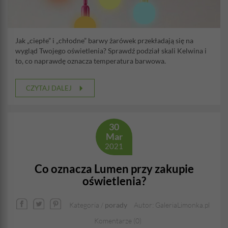
Jak „ciepłe” i „chłodne” barwy żarówek przekładają się na
wygląd Twojego oświetlenia? Sprawdź podział skali Kelwina i
to, co naprawdę oznacza temperatura barwowa.
CZYTAJ DALEJ
30
Mar
2021
Co oznacza Lumen przy zakupie
oświetlenia?
Kategoria /
porady
Autor: GaleriaLimonka.pl
Komentarze (0)