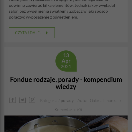
powinno zawierać kilka elementów. Jednak jakby wyglądał
salon bez wypełnienia światłem? Zobacz w jaki sposób
połączyć wyposażenie z oświetleniem.
CZYTAJ DALEJ
13
Apr
2021
Fondue rodzaje, porady - kompendium
wiedzy
Kategoria /
porady
Autor: GaleriaLimonka.pl
Komentarze (0)