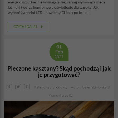
energooszczędne, nie wymagają regularnej wymiany, świecą
jaśniej i tworzą komfortowe oświetlenie dla wzroku. Jak
wybrać żyrandol LED - powiemy Ci krok po kroku!
CZYTAJ DALEJ
01
Feb
2021
Pieczone kasztany? Skąd pochodzą i jak
je przygotować?
Kategoria /
produkty
Autor: GaleriaLimonka.pl
Komentarze (0)