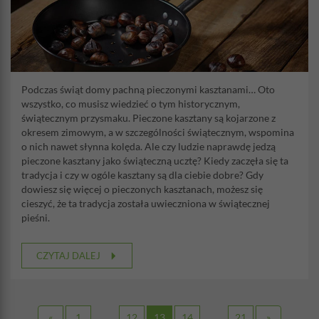
Podczas świąt domy pachną pieczonymi kasztanami… Oto
wszystko, co musisz wiedzieć o tym historycznym,
świątecznym przysmaku. Pieczone kasztany są kojarzone z
okresem zimowym, a w szczególności świątecznym, wspomina
o nich nawet słynna kolęda. Ale czy ludzie naprawdę jedzą
pieczone kasztany jako świąteczną ucztę? Kiedy zaczęła się ta
tradycja i czy w ogóle kasztany są dla ciebie dobre? Gdy
dowiesz się więcej o pieczonych kasztanach, możesz się
cieszyć, że ta tradycja została uwieczniona w świątecznej
pieśni.
CZYTAJ DALEJ
«
1
12
13
14
21
»
...
...