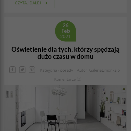
CZYTAJ DALEJ
26
Feb
2021
Oświetlenie dla tych, którzy spędzają
dużo czasu w domu
Kategoria /
porady
Autor: GaleriaLimonka.pl
Komentarze (0)