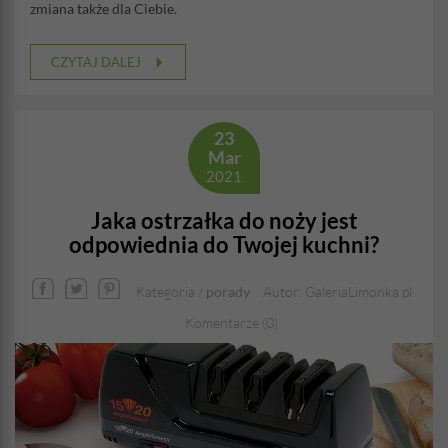
zmiana także dla Ciebie.
CZYTAJ DALEJ
23
Mar
2021
Jaka ostrzałka do noży jest
odpowiednia do Twojej kuchni?
Kategoria /
porady
Autor: GaleriaLimonka.pl
Komentarze (0)