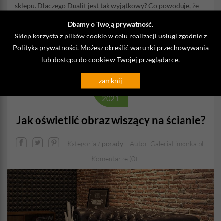
sklepu. Dlaczego Dualit jest tak wyjątkowy? Co powoduje, że
chcemy mieć czajnik czy toster tej marki w swojej kuchni?
Dbamy o Twoją prywatność.
Sklep korzysta z plików cookie w celu realizacji usługi zgodnie z
CZYTAJ DALEJ
Polityką prywatności
. Możesz określić warunki przechowywania
lub dostępu do cookie w Twojej przeglądarce.
15
zamknij
Mar
2021
Jak oświetlić obraz wiszący na ścianie?
Kategoria /
porady
Autor: GaleriaLimonka.pl
Komentarze (0)