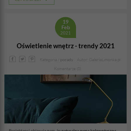
19
Feb
2021
Oświetlenie wnętrz - trendy 2021
Kategoria /
porady
Autor: GaleriaLimonka.pl
Komentarze (0)
Projektanci obiecują nam, że
naturalna gama kolorystyczna