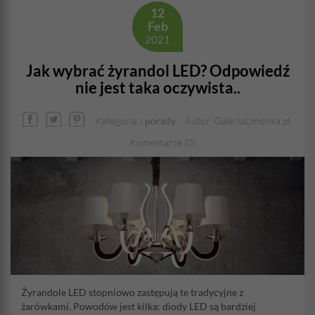
12
Feb
2021
Jak wybrać żyrandol LED? Odpowiedź
nie jest taka oczywista..
Kategoria /
porady
Autor: GaleriaLimonka.pl
Komentarze (0)
Żyrandole LED stopniowo zastępują te tradycyjne z
żarówkami. Powodów jest kilka: diody LED są bardziej