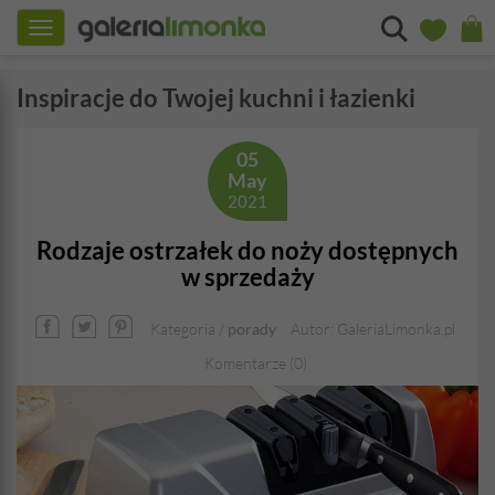
Toggle
navigation
Inspiracje do Twojej kuchni i łazienki
05
May
2021
Rodzaje ostrzałek do noży dostępnych
w sprzedaży
Kategoria /
porady
Autor: GaleriaLimonka.pl
Komentarze (0)