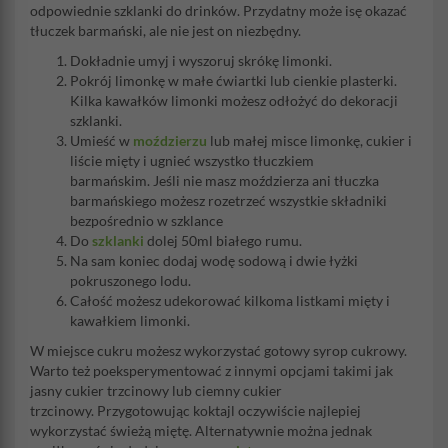
odpowiednie szklanki do drinków. Przydatny może isę okazać
tłuczek barmański, ale nie jest on niezbędny.
Dokładnie umyj i wyszoruj skrókę limonki.
Pokrój limonkę w małe ćwiartki lub cienkie plasterki.
Kilka kawałków limonki możesz odłożyć do dekoracji
szklanki.
Umieść w
moździerzu
lub małej misce limonkę, cukier i
liście mięty i ugnieć wszystko tłuczkiem
barmańskim. Jeśli nie masz moździerza ani tłuczka
barmańskiego możesz rozetrzeć wszystkie składniki
bezpośrednio w szklance
Do
szklanki
dolej 50ml białego rumu.
Na sam koniec dodaj wodę sodową i dwie łyżki
pokruszonego lodu.
Całość możesz udekorować kilkoma listkami mięty i
kawałkiem limonki.
W miejsce cukru możesz wykorzystać gotowy syrop cukrowy.
Warto też poeksperymentować z innymi opcjami takimi jak
jasny cukier trzcinowy lub ciemny cukier
trzcinowy. Przygotowując koktajl oczywiście najlepiej
wykorzystać świeżą miętę. Alternatywnie można jednak