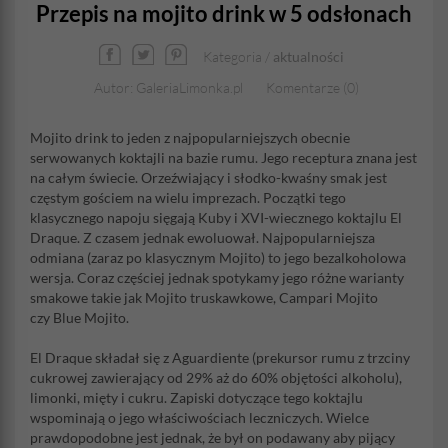
Przepis na mojito drink w 5 odsłonach
Kategoria /
aktualności
Autor: GaleriaLimonka.pl
Komentarze (0)
Mojito drink to jeden z najpopularniejszych obecnie
serwowanych koktajli na bazie rumu. Jego receptura znana jest
na całym świecie. Orzeźwiający i słodko-kwaśny smak jest
częstym gościem na wielu imprezach. Początki tego
klasycznego napoju sięgają Kuby i XVI-wiecznego koktajlu El
Draque. Z czasem jednak ewoluował. Najpopularniejsza
odmiana (zaraz po klasycznym Mojito) to jego bezalkoholowa
wersja. Coraz częściej jednak spotykamy jego różne warianty
smakowe takie jak Mojito truskawkowe, Campari Mojito
czy Blue Mojito.
El Draque składał się z Aguardiente (prekursor rumu z trzciny
cukrowej zawierający od 29% aż do 60% objętości alkoholu),
limonki, mięty i cukru. Zapiski dotyczące tego koktajlu
wspominają o jego właściwościach leczniczych. Wielce
prawdopodobne jest jednak, że był on podawany aby pijący