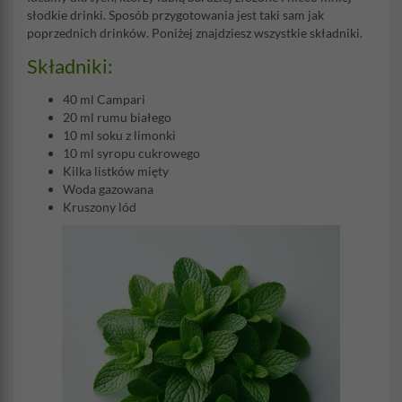
słodkie drinki. Sposób przygotowania jest taki sam jak
poprzednich drinków. Poniżej znajdziesz wszystkie składniki.
Składniki:
40 ml Campari
20 ml rumu białego
10 ml soku z limonki
10 ml syropu cukrowego
Kilka listków mięty
Woda gazowana
Kruszony lód