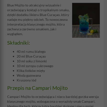
Blue Mojito to atrakcyjny wizualnie i
orzeźwiający koktajl o tropikalnym smaku,
dzięki dodatku likieru Blue Curaçao, który
nadaje mu piękny odcień. To nowoczesna
interpretacja klasycznego mojito, która
zachwyca zarówno smakiem, jak i
wyglądem.
Składniki:
40 ml rumu białego
20 ml Blue Curaçao
10 ml soku z limonki
10 ml syropu cukrowego
Kilka listków mięty
Woda gazowana
Kruszony lód
Przepis na Campari Mojito
Campari Mojito to orzeźwiająca i nieco bardziej gorzka wersja
klasycznego mojito, wzbogacona o wyrazisty smak Campari.
Idealny dla tych, którzy lubią bardziej złożone i nieco mniej