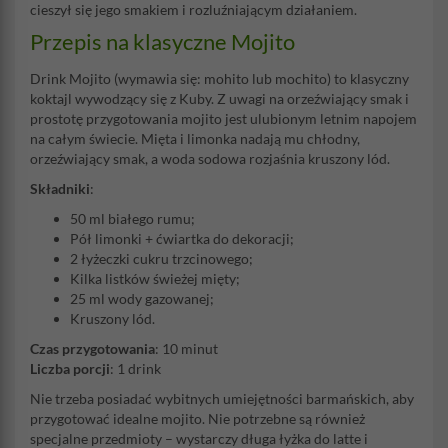
cieszył się jego smakiem i rozluźniającym działaniem.
Przepis na klasyczne Mojito
Drink Mojito (wymawia się: mohito lub mochito) to klasyczny
koktajl wywodzący się z Kuby. Z uwagi na orzeźwiający smak i
prostotę przygotowania mojito jest ulubionym letnim napojem
na całym świecie. Mięta i limonka nadają mu chłodny,
orzeźwiający smak, a woda sodowa rozjaśnia kruszony lód.
Składniki
:
50 ml białego rumu;
Pół limonki + ćwiartka do dekoracji;
2 łyżeczki cukru trzcinowego;
Kilka listków świeżej mięty;
25 ml wody gazowanej;
Kruszony lód.
Czas przygotowania
: 10 minut
Liczba porcji
: 1 drink
Nie trzeba posiadać wybitnych umiejętności barmańskich, aby
przygotować idealne mojito. Nie potrzebne są również
specjalne przedmioty – wystarczy długa łyżka do latte i