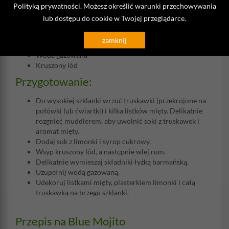
40 ml rumu białego
Polityką prywatności
. Możesz określić warunki przechowywania
4-5 świeżych truskawek
lub dostępu do cookie w Twojej przeglądarce.
10 ml soku z limonki
10 ml syropu cukrowego
zamknij
Kilka listków mięty
Woda gazowana
Kruszony lód
Przygotowanie:
Do wysokiej szklanki wrzuć truskawki (przekrojone na
połówki lub ćwiartki) i kilka listków mięty. Delikatnie
rozgnieć muddlerem, aby uwolnić soki z truskawek i
aromat mięty.
Dodaj sok z limonki i syrop cukrowy.
Wsyp kruszony lód, a następnie wlej rum.
Delikatnie wymieszaj składniki łyżką barmańską.
Uzupełnij wodą gazowaną.
Udekoruj listkami mięty, plasterkiem limonki i całą
truskawką na brzegu szklanki.
Przepis na Blue Mojito