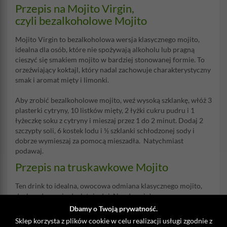
Przepis na Mojito Virgin,
czyli bezalkoholowe Mojito
Mojito Virgin to bezalkoholowa wersja klasycznego mojito,
idealna dla osób, które nie spożywają alkoholu lub pragną
cieszyć się smakiem mojito w bardziej stonowanej formie. To
orzeźwiający koktajl, który nadal zachowuje charakterystyczny
smak i aromat mięty i limonki.
Aby zrobić bezalkoholowe mojito, weź wysoką szklankę, włóż 3
plasterki cytryny, 10 listków mięty, 2 łyżki cukru pudru i 1
łyżeczkę soku z cytryny i mieszaj przez 1 do 2 minut. Dodaj 2
szczypty soli, 6 kostek lodu i ½ szklanki schłodzonej sody i
dobrze wymieszaj za pomocą mieszadła. Natychmiast
podawaj.
Przepis na truskawkowe Mojito
Ten drink to idealna, owocowa odmiana klasycznego mojito,
doskonała na ciepłe, letnie dni. Na zdrowie!
Dbamy o Twoją prywatność.
Składniki:
Sklep korzysta z plików cookie w celu realizacji usługi zgodnie z