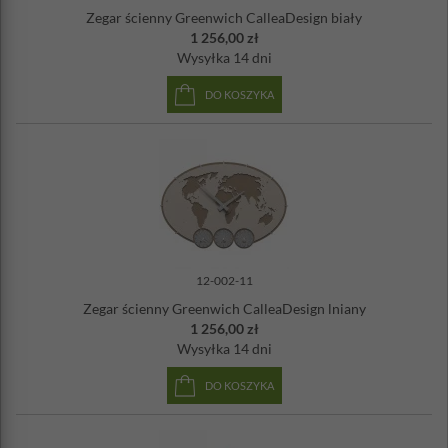
Zegar ścienny Greenwich CalleaDesign biały
Wymiary: 59 x 41 cm
1 256,00 zł
Materiał: włókno drzewne, drewno - orzech włoski,
Wysyłka
14 dni
wskazówki metalowe
Zasilanie: bateria AA (w zestawie)
DO KOSZYKA
Wyprodukowany we Włoszech
Ciche mechanizmy
Możliwość wygrawerowania dowolnych trzech nazw
miejscowości
12-002-11
Zegar ścienny Greenwich CalleaDesign lniany
1 256,00 zł
Wysyłka
14 dni
DO KOSZYKA