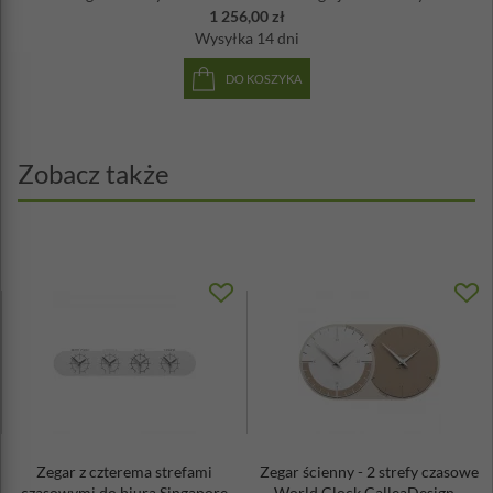
1 256,00 zł
Wysyłka
14 dni
DO KOSZYKA
Zobacz także
Zegar z czterema strefami
Zegar ścienny - 2 strefy czasowe
czasowymi do biura Singapore
World Clock CalleaDesign...