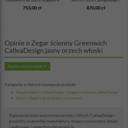
Ca...
753,00 zł
870,00 zł
Opinie o Zegar ścienny Greenwich
CalleaDesign jasny orzech włoski
Napisz własną opinię
Kategorie, w których występuje produkt:
Nasze marki
/
CalleaDesign
/
Zegary ścienne CalleaDesign
Salon
/
Zegary ze strefami czasowymi
Najwyższej klasy wzornictwo prosto z Włoch. CalleaDesign –
produkty znakomitej manufaktury, mające nowoczesny design
i wykonane z najwyższą starannością.