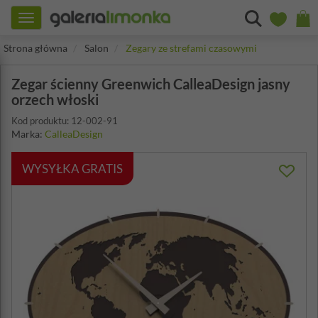
Toggle
navigation
Strona główna
Salon
Zegary ze strefami czasowymi
Zegar ścienny Greenwich CalleaDesign jasny
orzech włoski
Kod produktu: 12-002-91
Marka:
CalleaDesign
WYSYŁKA GRATIS