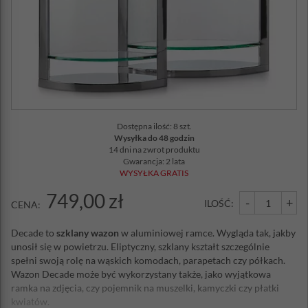
Dostępna ilość: 8 szt.
Wysyłka do 48 godzin
14 dni na zwrot produktu
Gwarancja: 2 lata
WYSYŁKA GRATIS
749,00 zł
-
+
ILOŚĆ:
CENA:
Decade to
szklany wazon
w aluminiowej ramce. Wygląda tak, jakby
unosił się w powietrzu. Eliptyczny, szklany kształt szczególnie
spełni swoją rolę na wąskich komodach, parapetach czy półkach.
Wazon Decade może być wykorzystany także, jako wyjątkowa
ramka na zdjęcia, czy pojemnik na muszelki, kamyczki czy płatki
kwiatów.