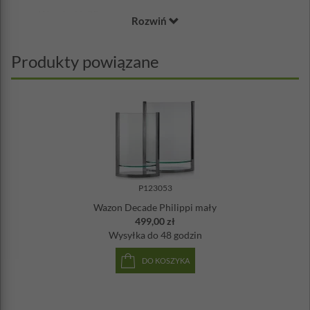
Wysokość: 35cm
Rozwiń
Materiał: szkło, aluminium
Projekt: Flip Design
Cena dotyczy jednego wazonu o określonej wysokości
Produkty powiązane
P123053
Wazon Decade Philippi mały
499,00 zł
Wysyłka
do 48 godzin
DO KOSZYKA