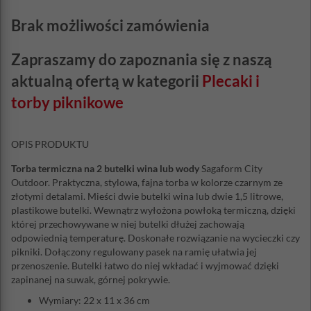
Brak możliwości zamówienia
Zapraszamy do zapoznania się z naszą
aktualną ofertą w kategorii
Plecaki i
torby piknikowe
OPIS PRODUKTU
Torba termiczna na 2 butelki wina lub wody
Sagaform City
Outdoor. Praktyczna, stylowa, fajna torba w kolorze czarnym ze
złotymi detalami. Mieści dwie butelki wina lub dwie 1,5 litrowe,
plastikowe butelki. Wewnątrz wyłożona powłoką termiczną, dzięki
której przechowywane w niej butelki dłużej zachowają
odpowiednią temperaturę. Doskonałe rozwiązanie na wycieczki czy
pikniki. Dołączony regulowany pasek na ramię ułatwia jej
przenoszenie. Butelki łatwo do niej wkładać i wyjmować dzięki
zapinanej na suwak, górnej pokrywie.
Wymiary: 22 x 11 x 36 cm