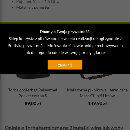
Pojemność: 2 x 1,5 Litra
Materiał: poliester
ZOBACZ TAKŻE
Dbamy o Twoją prywatność.
Sklep korzysta z plików cookie w celu realizacji usługi zgodnie z
Polityką prywatności
. Możesz określić warunki przechowywania
lub dostępu do cookie w Twojej przeglądarce.
zamknij
Torba coolerbag Reisenthel
Mała torba piknikowa - termiczna
Pocket czarna S
Mare Cilio 9 Litrów
89,00 zł
149,90 zł
Opinie o Torba termiczna na 2 butelki wina lub wody