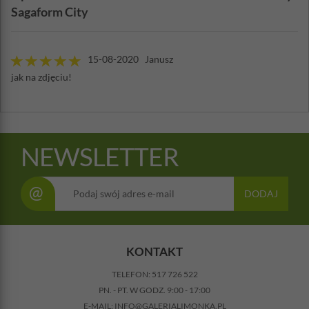
Sagaform City
15-08-2020 Janusz
jak na zdjęciu!
NEWSLETTER
@
DODAJ
KONTAKT
TELEFON:
517 726 522
PN. - PT. W GODZ. 9:00 - 17:00
E-MAIL:
INFO@GALERIALIMONKA.PL