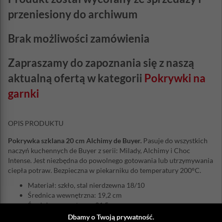
przeniesiony do archiwum
Brak możliwości zamówienia
Zapraszamy do zapoznania się z naszą
aktualną ofertą w kategorii
Pokrywki na
garnki
OPIS PRODUKTU
Pokrywka szklana 20 cm Alchimy de Buyer.
Pasuje do wszystkich
naczyń kuchennych de Buyer z serii: Milady, Alchimy i Choc
Intense. Jest niezbędna do powolnego gotowania lub utrzymywania
ciepła potraw. Bezpieczna w piekarniku do temperatury 200°C.
Materiał: szkło, stal nierdzewna 18/10
Średnica wewnętrzna: 19,2 cm
Średnica zewnętrzna: 21,5 cm
Można myć w zmywarce
Dbamy o Twoją prywatność.