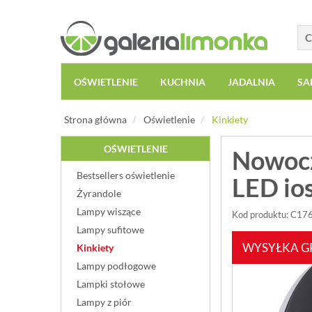
OŚWIETLENIE
KUCHNIA
JADALNIA
SA
Strona główna
Oświetlenie
Kinkiety
OŚWIETLENIE
Nowocz
Bestsellers oświetlenie
LED io
Żyrandole
Lampy wiszące
Kod produktu: C1
Lampy sufitowe
WYSYŁKA G
Kinkiety
Lampy podłogowe
Lampki stołowe
Lampy z piór