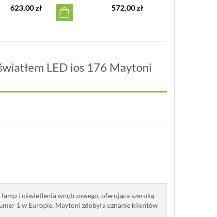
623,00 zł
572,00 zł
4
światłem LED ios 176 Maytoni
 lamp i oświetlenia wnętrzowego, oferująca szeroką
umer 1 w Europie, Maytoni zdobyła uznanie klientów