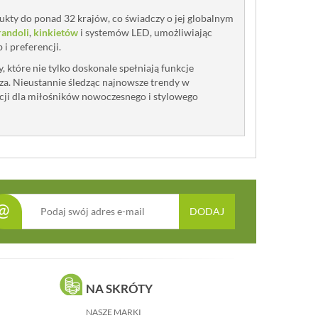
kty do ponad 32 krajów, co świadczy o jej globalnym
randoli
,
kinkietów
i systemów LED, umożliwiając
i preferencji.
 które nie tylko doskonale spełniają funkcje
za. Nieustannie śledząc najnowsze trendy w
racji dla miłośników nowoczesnego i stylowego
@
DODAJ
NA SKRÓTY
NASZE MARKI