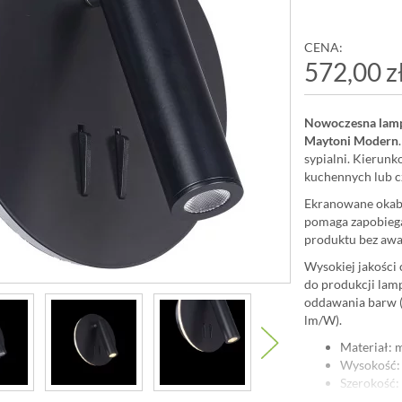
CENA:
572,00 z
Nowoczesna lamp
Maytoni Modern
sypialni. Kierun
kuchennych lub cz
Ekranowane okab
pomaga zapobiegać
produktu bez awar
Wysokiej jakości
do produkcji lam
oddawania barw (
lm/W).
Materiał: 
Wysokość:
Szerokość:
Głębokość: