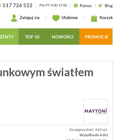
517 726 522
|
|
|
Pomoc
Blog
PN.-PT. 9:00-17:00
Zaloguj się
|
Ulubione
|
Koszyk
ZENTY
TOP 10
NOWOŚCI
PROMOCJE
runkowym światłem
Dostępna ilość: 442 szt.
Wysyłka do 4 dni