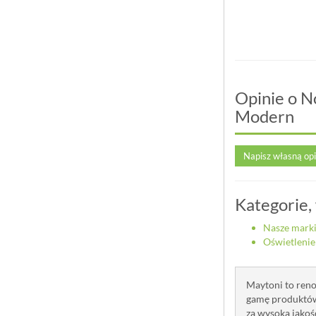
176 May...
572,00 zł
572,00 zł
Opinie o N
Modern
Napisz własną op
Kategorie,
Nasze mark
Oświetlenie
Maytoni to reno
gamę produktów
za wysoką jakoś