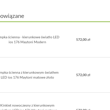
Kąt regulac
Max. moc 
powiązane
Lumen: 54
Temperatu
Klasa ener
Stopień oc
Żarówka w 
mpka ścienna - kierunkowe światło LED
572,00 zł
Uwaga:
produkt m
ios 176 Maytoni Modern
mpka ścienna z kierunkowym światłem
572,00 zł
LED ios 176 Maytoni matowe złoto
Kinkiet nowoczesny z kierunkowym