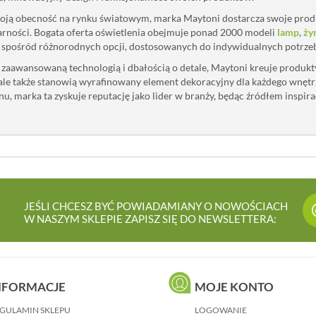
oją obecność na rynku światowym, marka Maytoni dostarcza swoje produ
arności. Bogata oferta oświetlenia obejmuje ponad 2000 modeli
lamp
,
ży
spośród różnorodnych opcji, dostosowanych do indywidualnych potrzeb 
 zaawansowaną technologią i dbałością o detale, Maytoni kreuje produkty,
ale także stanowią wyrafinowany element dekoracyjny dla każdego wnętr
gnu, marka ta zyskuje reputację jako lider w branży, będąc źródłem inspi
JEŚLI CHCESZ BYĆ POWIADAMIANY O NOWOŚCIACH
W NASZYM SKLEPIE ZAPISZ SIĘ DO NEWSLETTERA:
NFORMACJE
MOJE KONTO
GULAMIN SKLEPU
LOGOWANIE