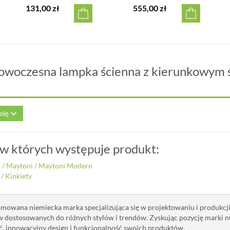
131,00 zł
555,00 zł
owoczesna lampka ścienna z kierunkowym 
inię
 w których występuje produkt:
i
/
Maytoni
/
Maytoni Modern
/
Kinkiety
mowana niemiecka marka specjalizująca się w projektowaniu i produkcji
 dostosowanych do różnych stylów i trendów. Zyskując pozycję marki n
ć, innowacyjny design i funkcjonalność swoich produktów.