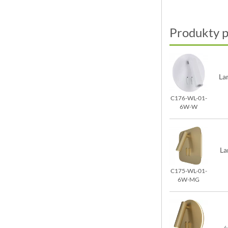
Produkty 
La
C176-WL-01-
6W-W
La
C175-WL-01-
6W-MG