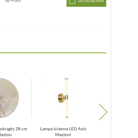
do 4 dni
DO KOSZYKA
 okrągły 28 cm
Lampa ścienna LED Axis
Lampa ścienna, szkla
Mayton
Maytoni
efektem mory Liger