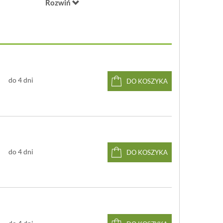
Rozwiń
o
ji świecenia: 45
żarówki: 9W
0
ra barwy: 3000K
getyczna: A++
hrony IP: 20
zestawie: tak
do 4 dni
DO KOSZYKA
oże wymagać samodzielnego złożenia.
do 4 dni
DO KOSZYKA