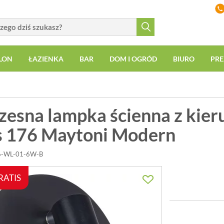
LON
ŁAZIENKA
BAR
DOM I OGRÓD
BIURO
PRE
esna lampka ścienna z kie
s 176 Maytoni Modern
76-WL-01-6W-B
RATIS