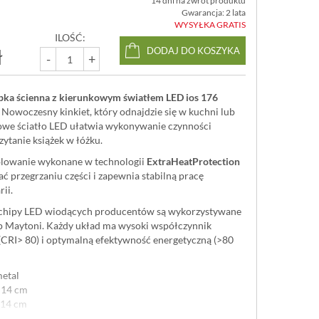
14 dni na zwrot produktu
Gwarancja: 2 lata
WYSYŁKA GRATIS
ILOŚĆ:
ł
DODAJ DO KOSZYKA
-
+
ka ścienna z kierunkowym światłem LED ios 176
. Nowoczesny kinkiet, który odnajdzie się w kuchni lub
kowe ściatło LED ułatwia wykonywanie czynności
ytanie książek w łóżku.
lowanie wykonane w technologii
ExtraHeatProtection
 przegrzaniu części i zapewnia stabilną pracę
ii.
 chipy LED wiodących producentów są wykorzystywane
p Maytoni. Każdy układ ma wysoki współczynnik
CRI> 80) i optymalną efektywność energetyczną (>80
metal
 14 cm
 14 cm
 6,5 cm