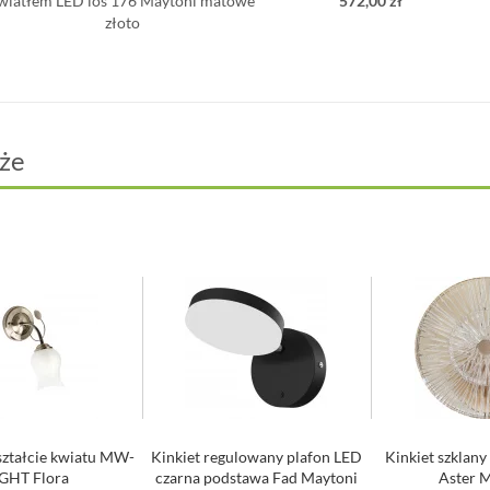
wiatłem LED ios 176 Maytoni matowe
572,00 zł
złoto
że
ształcie kwiatu MW-
Kinkiet regulowany plafon LED
Kinkiet szklany
IGHT Flora
czarna podstawa Fad Maytoni
Aster 