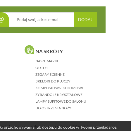
@
DODAJ
NA SKRÓTY
NASZE MARKI
OUTLET
ZEGARY ŚCIENNE
BRELOKI DO KLUCZY
KOMPOSTOWNIKI DOMOWE
ŻYRANDOLE KRYSZTAŁOWE
LAMPY SUFITOWE DO SALONU
DO OSTRZENIA NOŻY
j jednak może to uniemożliwić złożenie zamówienia! Więcej informacji w
nki przechowywania lub dostępu do cookie w Twojej przeglądarce.