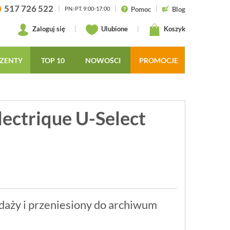
517 726 522
|
|
|
Pomoc
Blog
PN.-PT. 9:00-17:00
Zaloguj się
|
Ulubione
|
Koszyk
ZENTY
TOP 10
NOWOŚCI
PROMOCJE
lectrique U-Select
daży i przeniesiony do archiwum