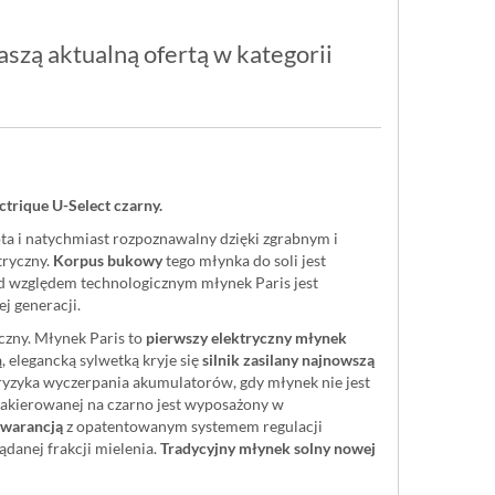
szą aktualną ofertą w kategorii
ctrique U-Select czarny.
ta i natychmiast rozpoznawalny dzięki zgrabnym i
tryczny.
Korpus bukowy
tego młynka do soli jest
 względem technologicznym młynek Paris jest
 generacji.
ryczny. Młynek Paris to
pierwszy elektryczny młynek
 elegancką sylwetką kryje się
silnik zasilany najnowszą
 ryzyka wyczerpania akumulatorów, gdy młynek nie jest
 lakierowanej na czarno jest wyposażony w
gwarancją
z opatentowanym systemem regulacji
ądanej frakcji mielenia.
Tradycyjny młynek solny nowej