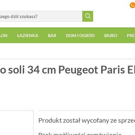
LON
ŁAZIENKA
BAR
DOM I OGRÓD
BIURO
PRE
 soli 34 cm Peugeot Paris E
Produkt został wycofany ze sprze
Brak możliwości zamówienia