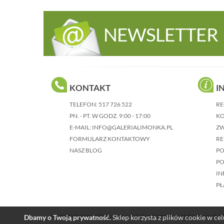
NEWSLETTER
KONTAKT
I
TELEFON:
517 726 522
RE
PN. - PT. W GODZ. 9:00 - 17:00
KO
E-MAIL:
INFO@GALERIALIMONKA.PL
Z
FORMULARZ KONTAKTOWY
RE
NASZ BLOG
P
PO
IN
PŁ
Wykorzystujemy pliki cookies w celach reklamowych, statystycznych i d
Dbamy o Twoją prywatność.
Sklep korzysta z plików cookie w celu