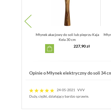
senhaus Berlin 24 cm
Młynek akacjowy do soli lub pieprzu Kaja
Młyn
iały
Kela 30 cm
225,90 zł
227,90 zł
Opinie o Młynek elektryczny do soli 34 c
24-05-2021 VVV
Duży, ciężki, działający bardzo sprawie.