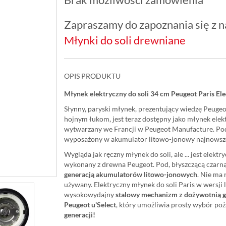
Zapraszamy do zapoznania się z na
Młynki do soli drewniane
OPIS PRODUKTU
Młynek elektryczny do soli 34 cm Peugeot Paris Ele
Słynny, paryski młynek, prezentujący wiedzę Peugeo
hojnym łukom, jest teraz dostępny jako młynek elek
wytwarzany we Francji w Peugeot Manufacture. Pod
wyposażony w akumulator litowo-jonowy najnowszej
Wygląda jak ręczny młynek do soli, ale ... jest elekt
wykonany z drewna Peugeot. Pod, błyszczącą czarną,
generacją akumulatorów litowo-jonowych
. Nie ma
używany. Elektryczny młynek do soli Paris w wersji
wysokowydajny
stalowy mechanizm z dożywotnią 
Peugeot u'Select
, który umożliwia prosty wybór poż
generacji!