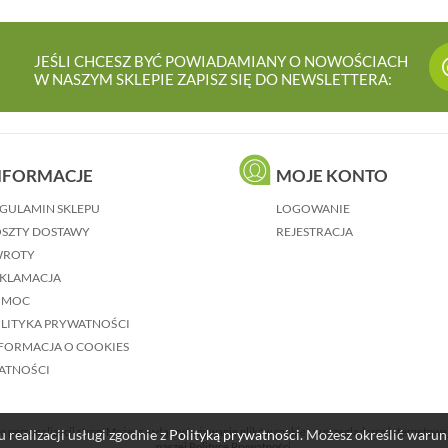
JEŚLI CHCESZ BYĆ POWIADAMIANY O NOWOŚCIACH
W NASZYM SKLEPIE ZAPISZ SIĘ DO NEWSLETTERA:
NFORMACJE
MOJE KONTO
GULAMIN SKLEPU
LOGOWANIE
SZTY DOSTAWY
REJESTRACJA
WROTY
KLAMACJA
OMOC
LITYKA PRYWATNOŚCI
FORMACJA O COOKIES
ATNOŚCI
o personalizacji stron. Możesz wyłączyć używanie plików cookies w przeglądarce internetowe
 realizacji usługi zgodnie z
Polityką prywatności
. Możesz określić waru
naszej Polityce Prywatności.