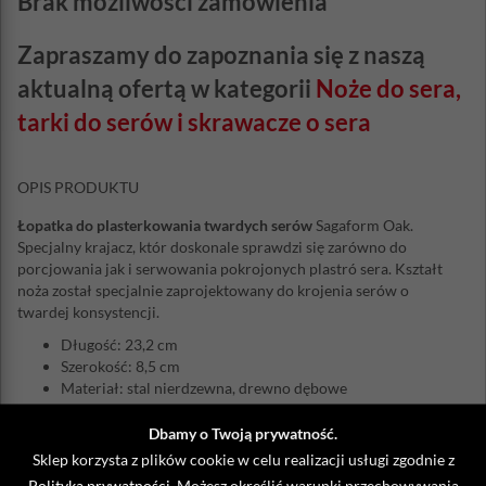
Brak możliwości zamówienia
Zapraszamy do zapoznania się z naszą
aktualną ofertą w kategorii
Noże do sera,
tarki do serów i skrawacze o sera
OPIS PRODUKTU
Łopatka do plasterkowania twardych serów
Sagaform Oak.
Specjalny krajacz, któr doskonale sprawdzi się zarówno do
porcjowania jak i serwowania pokrojonych plastró sera. Kształt
noża został specjalnie zaprojektowany do krojenia serów o
twardej konsystencji.
Długość: 23,2 cm
Szerokość: 8,5 cm
Materiał: stal nierdzewna, drewno dębowe
Dbamy o Twoją prywatność.
Sklep korzysta z plików cookie w celu realizacji usługi zgodnie z
ZOBACZ TAKŻE
Polityką prywatności
. Możesz określić warunki przechowywania