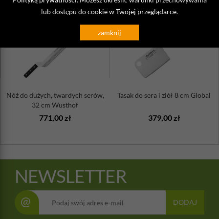
lub dostępu do cookie w Twojej przeglądarce.
zamknij
Nóż do dużych, twardych serów,
Tasak do sera i ziół 8 cm Global
32 cm Wusthof
771,00 zł
379,00 zł
NEWSLETTER
@
DODAJ