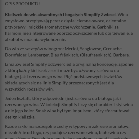
OPIS PRODUKTU
Kieliszek do win aksamitnych i bogatych Simplify Zwiesel
. Wina
zmysłowo przepływają przez dziąsła: ciemne owoce, orientalne
przyprawy i miękkie aromatyczne wykończenie. Garbniki są
harmonijnie zintegrowane poprzez oczyszczenie lub dojrzewanie, a
alkohol wzmacnia wykończenie.
Do win ze szczepów winogron: Merlot, Sangiovese, Grenache,
Dornfelder, Lemberger, Blau fränkisch, (Blaufraenkisch), Barbera.
Linia Zwiesel Simplify odzwierciedla oryginalną koncepcję, zgodnie
z którą każdy kieliszek z serii może być używany zarówno do
białego jak i czerwonego wina. Pięć podstawowych kształtów
składających się na linie Simplify przeznaczonych jest dla
wszystkich rodzajów win.
Jeden kształt, który odpowiedni jest zarówno do białego jak i
czerwonego wina. W kolekcji Simplify liczy się charakter i styl wina
a nie jego kolor. Smak wina był tym impulsem, który sformułował
design kieliszka.
Każde szkło ma szczególne cechy w typowym zakresie aromatów,
niezależnie od tego, czy podajesz czerwone wino, białe wino czy
wino różowe. Decyduje o tym tylko charakter, aromat i smak wina.