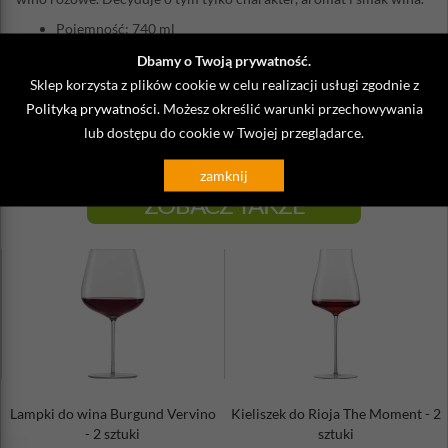
Pojemność: 740 ml
Wysokość: 21,9 cm
Dbamy o Twoją prywatność.
Średnica: 10,5 cm
Sklep korzysta z plików cookie w celu realizacji usługi zgodnie z
Ilość w zestawie: 2 sztuki - cena za komplet
Polityką prywatności
. Możesz określić warunki przechowywania
Materiał: szkło kryształowe Tritan Protect wolne od
związków baru i ołowiu
lub dostępu do cookie w Twojej przeglądarce.
zamknij
ZOBACZ TAKŻE
Lampki do wina Burgund Vervino
Kieliszek do Rioja The Moment - 2
- 2 sztuki
sztuki