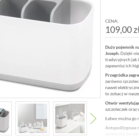
CENA:
109,00 z
Duży pojemnik na
Joseph.
Dzięki ni
tradycyjnych jak 
zapewnisz ich hig
Przegródka segre
zarówno szczotecz
nawet elektrycznej
to zobacz w nasze
Otwór wentylują
szczoteczek oraz
Łatwo można go r
Antypoślizgowe 
pojemnika po um