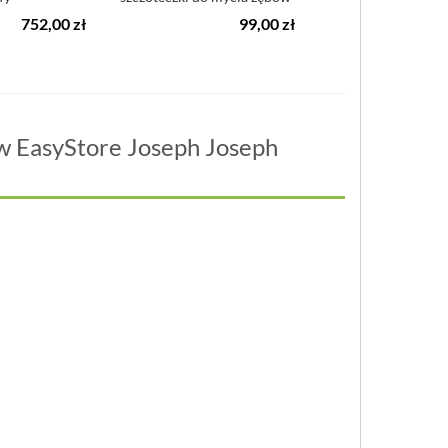
Blomus Son...
752,00 zł
99,00 zł
2
ów EasyStore Joseph Joseph