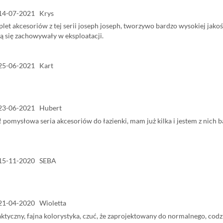
14-07-2021 Krys
et akcesoriów z tej serii joseph joseph, tworzywo bardzo wysokiej jako
ą się zachowywały w eksploatacji.
25-06-2021 Kart
23-06-2021 Hubert
 pomysłowa seria akcesoriów do łazienki, mam już kilka i jestem z nich
15-11-2020 SEBA
21-04-2020 Wioletta
ktyczny, fajna kolorystyka, czuć, że zaprojektowany do normalnego, codzi