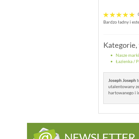
Bardzo ładny i est
Kategorie,
Nasze mark
Łazienka
/
P
Joseph Joseph
t
utalentowany ze
hartowanego i in
NEWSLETTER