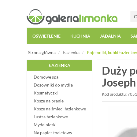
OŚWIETLENIE
KUCHNIA
JADALNIA
SA
Strona główna
Łazienka
Pojemniki, kubki łazienko
ŁAZIENKA
Duży p
Domowe spa
Joseph
Dozowniki do mydła
Kosmetyczki
Kod produktu: 705
Kosze na pranie
Kosze na śmieci łazienkowe
Lustra łazienkowe
Mydelniczki
Na papier toaletowy