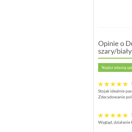
Blomus Son...
Makira...
99,00 zł
229,90 zł
Opinie o D
szary/biały
Napisz własną op
Stojak idealnie pa
Zdecydowanie pol
Wygląd, działanie 