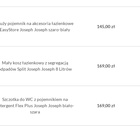
uży pojemnik na akcesoria łazienkowe
145,00 zł
EasyStore Joseph Joseph szaro-biały
Mały kosz łazienkowy z segregacją
169,00 zł
odpadów Split Joseph Joseph 8 Litrów
Szczotka do WC z pojemnikiem na
tergent Flex Plus Joseph Joseph biało-
169,00 zł
szara