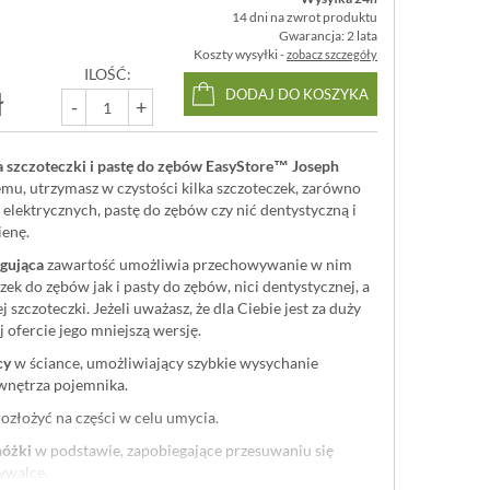
14 dni na zwrot produktu
Gwarancja: 2 lata
Koszty wysyłki -
zobacz szczegóły
ILOŚĆ:
ł
DODAJ DO KOSZYKA
-
+
 szczoteczki i pastę do zębów EasyStore™ Joseph
emu, utrzymasz w czystości kilka szczoteczek, zarówno
i elektrycznych, pastę do zębów czy nić dentystyczną i
ienę.
gująca
zawartość umożliwia przechowywanie w nim
ek do zębów jak i pasty do zębów, nici dentystycznej, a
 szczoteczki. Jeżeli uważasz, że dla Ciebie jest za duży
j ofercie jego mniejszą wersję.
cy
w ściance, umożliwiający szybkie wysychanie
 wnętrza pojemnika.
ozłożyć na części w celu umycia.
nóżki
w podstawie, zapobiegające przesuwaniu się
ywalce.