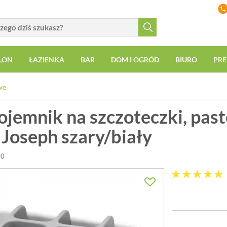
LON
ŁAZIENKA
BAR
DOM I OGRÓD
BIURO
PRE
we
ojemnik na szczoteczki, pas
 Joseph szary/biały
10