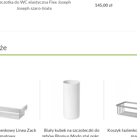
zczotka do WC elastyczna Flex Joseph
145,00 zł
Joseph szaro-biała
że
ienkowy Linea Zack
Biały kubek na szczoteczki do
Koszyk łazienk
matowy
zębów Blomus Modo stal pokr...
ma