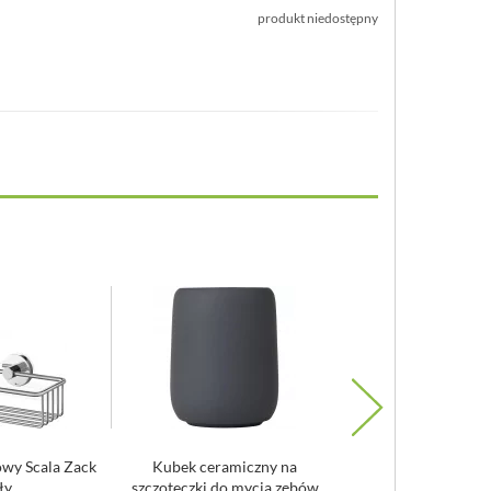
produkt niedostępny
owy Scala Zack
Kubek ceramiczny na
Marmurowy pojemnik
ły
szczoteczki do mycia zębów
kosmetyczne - waciki