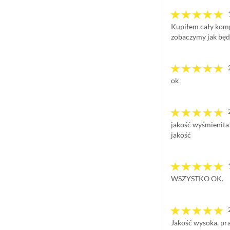
Kupiłem cały kompl
zobaczymy jak będ
ok
jakość wyśmienita!
jakość
WSZYSTKO OK.
Jakość wysoka, pra