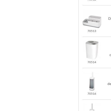
D
70513
70514
de
70516