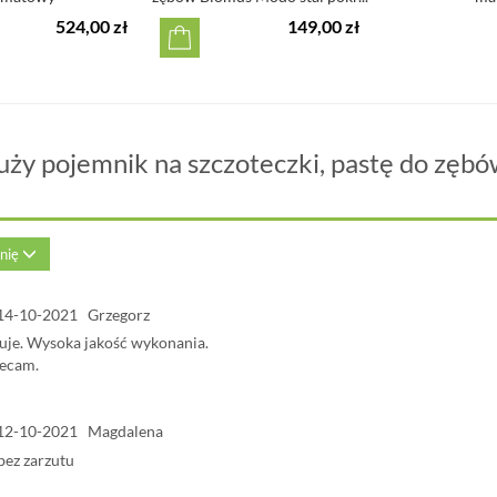
524,00 zł
149,00 zł
uży pojemnik na szczoteczki, pastę do zęb
inię
14-10-2021 Grzegorz
suje. Wysoka jakość wykonania.
ecam.
12-10-2021 Magdalena
bez zarzutu