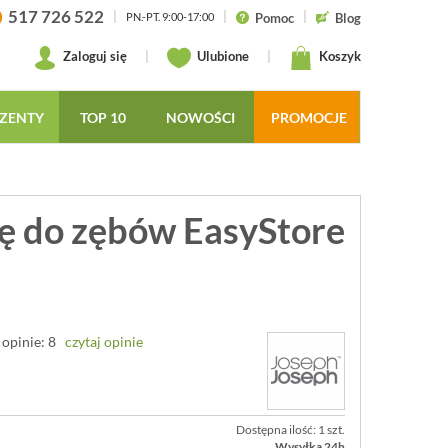
517 726 522
|
|
|
Pomoc
Blog
PN.-PT. 9:00-17:00
Zaloguj się
|
Ulubione
|
Koszyk
ZENTY
TOP 10
NOWOŚCI
PROMOCJE
tę do zębów EasyStore
opinie: 8
czytaj opinie
Dostępna ilość: 1 szt.
Wysyłka 24h