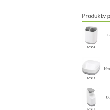
Produkty 
P
70509
Myd
70511
Do
70512