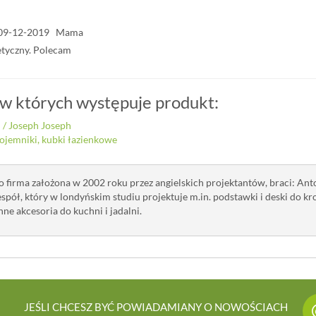
09-12-2019 Mama
etyczny. Polecam
 w których występuje produkt:
i
/
Joseph Joseph
ojemniki, kubki łazienkowe
o firma założona w 2002 roku przez angielskich projektantów, braci: Anto
spół, który w londyńskim studiu projektuje m.in. podstawki i deski do kr
ne akcesoria do kuchni i jadalni.
JEŚLI CHCESZ BYĆ POWIADAMIANY O NOWOŚCIACH