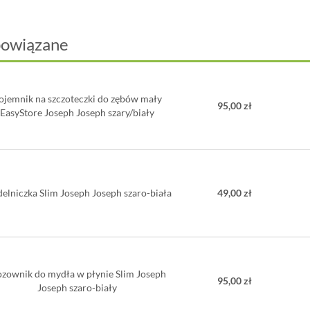
Wymiary: 1
Materiał: 
Myć ręczni
powiązane
ojemnik na szczoteczki do zębów mały
95,00 zł
EasyStore Joseph Joseph szary/biały
elniczka Slim Joseph Joseph szaro-biała
49,00 zł
zownik do mydła w płynie Slim Joseph
95,00 zł
Joseph szaro-biały