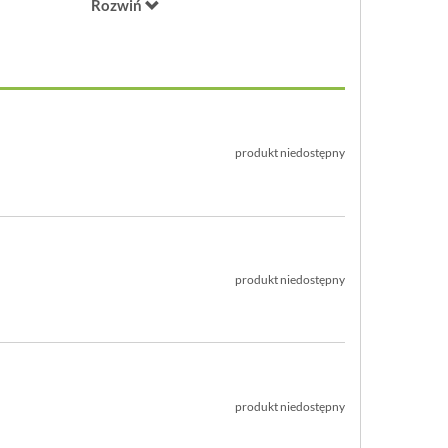
Rozwiń
6,8 x 8,4 x 12,6 cm
tworzywo sztuczne
e
produkt niedostępny
produkt niedostępny
produkt niedostępny