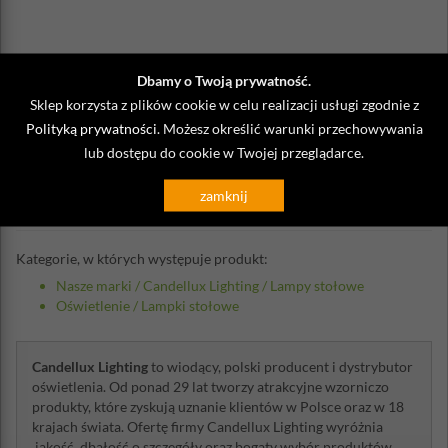
Dbamy o Twoją prywatność.
Sklep korzysta z plików cookie w celu realizacji usługi zgodnie z
Opinie o Duża lampa stołowa na trzy
Polityką prywatności
. Możesz określić warunki przechowywania
żarówki, srebrny abażur Solo Candellux
lub dostępu do cookie w Twojej przeglądarce.
zamknij
Napisz własną opinię
Kategorie, w których występuje produkt:
Nasze marki
/
Candellux Lighting
/
Lampy stołowe
Oświetlenie
/
Lampki stołowe
Candellux Lighting
to wiodący, polski producent i dystrybutor
oświetlenia. Od ponad 29 lat tworzy atrakcyjne wzorniczo
produkty, które zyskują uznanie klientów w Polsce oraz w 18
krajach świata. Ofertę firmy Candellux Lighting wyróżnia
jakość, dbałość o szczegóły oraz bogaty wybór produktów,