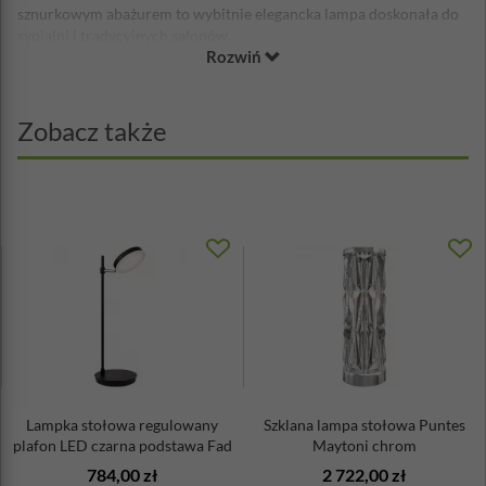
sznurkowym abażurem to wybitnie elegancka lampa doskonała do
sypialni i tradycyjnych salonów.
Rozwiń
materiał: abażur sznurkowy, podstawa metalowa
kolor podstawy: chromowy + srebrny
klasa energetyczna: A++ - E
Zobacz także
wysokość: 46 cm
szerokość: 29 cm
głębokość: 29 cm
waga: 2,10 kg
gwint: E14
max moc żarówki: 3 x 40W
żarówka w zestawie: nie
Lampka stołowa regulowany
Szklana lampa stołowa Puntes
plafon LED czarna podstawa Fad
Maytoni chrom
...
784,00 zł
2 722,00 zł