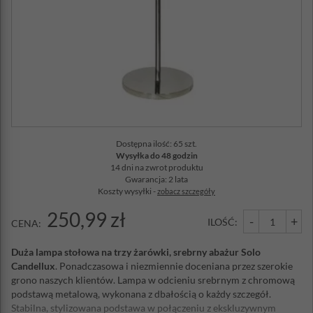
Dostępna ilość: 65 szt.
Wysyłka do 48 godzin
14 dni na zwrot produktu
Gwarancja: 2 lata
Koszty wysyłki -
zobacz szczegóły
250,99 zł
-
+
ILOŚĆ:
CENA:
Duża lampa stołowa na trzy żarówki, srebrny abażur Solo
Candellux
. Ponadczasowa i niezmiennie doceniana przez szerokie
grono naszych klientów. Lampa w odcieniu srebrnym z chromową
podstawą metalową, wykonana z dbałością o każdy szczegół.
Stabilna, stylizowana podstawa w połączeniu z ekskluzywnym