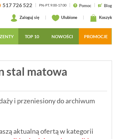
517 726 522
|
|
|
Pomoc
Blog
PN.-PT. 9:00-17:00
Zaloguj się
|
Ulubione
|
Koszyk
ZENTY
TOP 10
NOWOŚCI
PROMOCJE
n stal matowa
daży i przeniesiony do archiwum
szą aktualną ofertą w kategorii