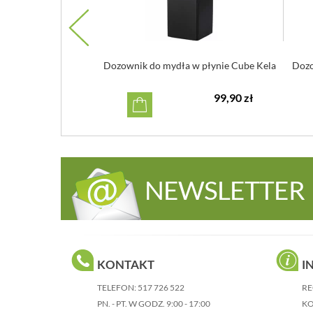
a ceramiczny Blomus
Dozownik do mydła w płynie Cube Kela
Dozo
moonbeam
179,00 zł
99,90 zł
NEWSLETTER
KONTAKT
I
TELEFON:
517 726 522
RE
PN. - PT. W GODZ. 9:00 - 17:00
KO