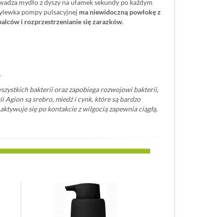
adza mydło z dyszy na ułamek sekundy po każdym
 Wylewka pompy pulsacyjnej
ma niewidoczną powłokę z
palców i rozprzestrzenianie się zarazków
.
e
szystkich bakterii oraz zapobiega rozwojowi bakterii,
 Agion są srebro, miedź i cynk, które są bardzo
ktywuje się po kontakcie z wilgocią zapewnia ciągłą,