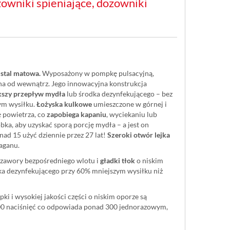
owniki spieniające, dozowniki
stal matowa.
Wyposażony w pompkę pulsacyjną,
ana od wewnątrz. Jego innowacyjna konstrukcja
kszy przepływ mydła
lub środka dezynfekującego – bez
zym wysiłku.
Łożyska kulkowe
umieszczone w górnej i
ę powietrza, co
zapobiega kapaniu
, wyciekaniu lub
ka, aby uzyskać sporą porcję mydła – a jest on
ad 15 użyć dziennie przez 27 lat!
Szeroki otwór lejka
łaganu.
zawory bezpośredniego wlotu i
gładki tłok
o niskim
ka dezynfekującego przy 60% mniejszym wysiłku niż
i i wysokiej jakości części o niskim oporze są
00 naciśnięć co odpowiada ponad 300 jednorazowym,