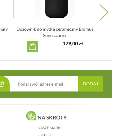
iały
Dozownik do mydła ceramiczny Blomus
Dozownik do mydła 
Sono czarny
Sono 
179,00 zł
@
DODAJ
NA SKRÓTY
NASZE MARKI
OUTLET