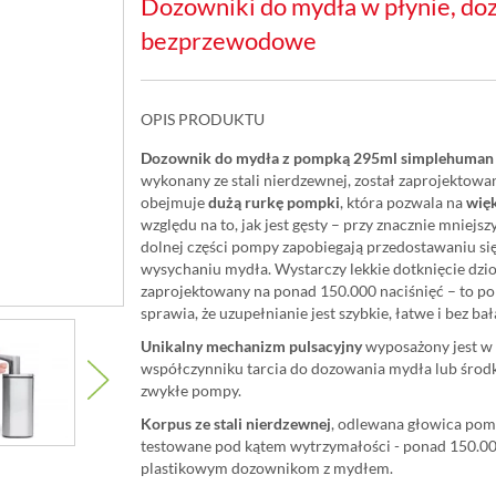
Dozowniki do mydła w płynie, doz
bezprzewodowe
OPIS PRODUKTU
Dozownik do mydła z pompką 295ml simplehuman 
wykonany ze stali nierdzewnej, został zaprojektow
obejmuje
dużą rurkę pompki
, która pozwala na
wię
względu na to, jak jest gęsty – przy znacznie mniejs
dolnej części pompy zapobiegają przedostawaniu si
wysychaniu mydła. Wystarczy lekkie dotknięcie dziob
zaprojektowany na ponad 150.000 naciśnięć – to pon
sprawia, że ​​uzupełnianie jest szybkie, łatwe i bez ba
Unikalny mechanizm pulsacyjny
wyposażony jest w 
współczynniku tarcia do dozowania mydła lub środ
zwykłe pompy.
Korpus ze stali nierdzewnej
, odlewana głowica pompk
testowane pod kątem wytrzymałości - ponad 150.0
plastikowym dozownikom z mydłem.