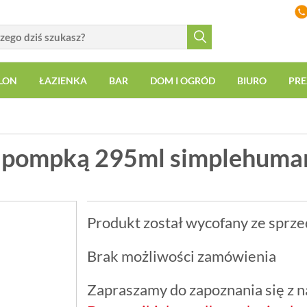
LON
ŁAZIENKA
BAR
DOM I OGRÓD
BIURO
PRE
 pompką 295ml simplehuma
Produkt został wycofany ze sprze
Brak możliwości zamówienia
Zapraszamy do zapoznania się z na