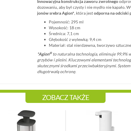
Innowacyjna konstrukcja zaworu zwrotnego
odprow
dozowaniu, aby był czysty i nie mydło nie kapało.
jonów srebra Agion*
, która jest
odporna na odciski 
Pojemność: 295 ml
Wysokość: 18 cm
Średnica: 7,1 cm
Głębokość z wylewką: 9,4 cm
Materiał: stal nierdzewna, tworzywo sztuczn
®
*Agion
to naturalna technologia, eliminuje 99,9% w
grzybów i pleśni. Kluczowymi elementami technologii
skutecznymi środkami przeciwbakteryjnymi. System a
długotrwałą ochronę.
ZOBACZ TAKŻE