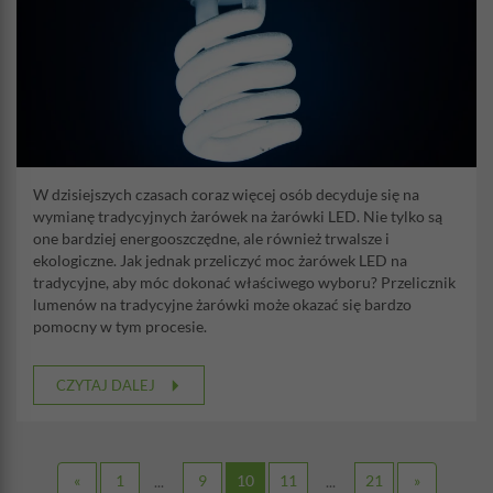
W dzisiejszych czasach coraz więcej osób decyduje się na
wymianę tradycyjnych żarówek na żarówki LED. Nie tylko są
one bardziej energooszczędne, ale również trwalsze i
ekologiczne. Jak jednak przeliczyć moc żarówek LED na
tradycyjne, aby móc dokonać właściwego wyboru? Przelicznik
lumenów na tradycyjne żarówki może okazać się bardzo
pomocny w tym procesie.
CZYTAJ DALEJ
«
1
9
10
11
21
»
...
...