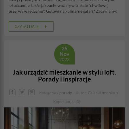
sztućcami, a także jak zachować się w trakcie "chwilowej
przerwy w jedzeniu". Gotowi na kulinarne safari? Zaczynamy!
CZYTAJ DALEJ
25
Nov
2023
Jak urządzić mieszkanie w stylu loft.
Porady i inspiracje
Kategoria /
porady
Autor: GaleriaLimonka.pl
Komentarze (0)