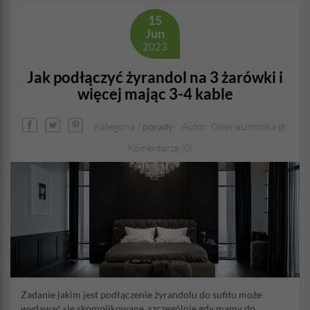
15
Jun
2023
Jak podłączyć żyrandol na 3 żarówki i
więcej mając 3-4 kable
Kategoria /
porady
Autor: GaleriaLimonka.pl
Komentarze (0)
Zadanie jakim jest podłączenie żyrandolu do sufitu może
wydawać się skomplikowane, szczególnie gdy mamy do