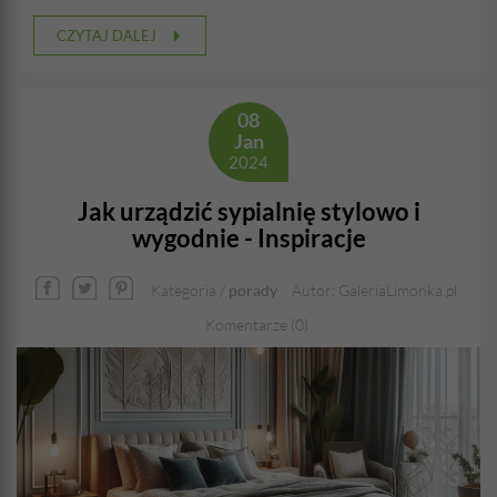
CZYTAJ DALEJ
08
Jan
2024
Jak urządzić sypialnię stylowo i
wygodnie - Inspiracje
Kategoria /
porady
Autor: GaleriaLimonka.pl
Komentarze (0)