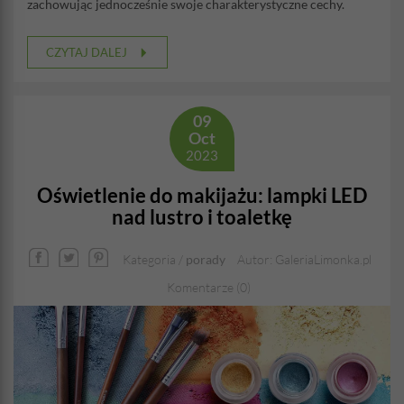
zachowując jednocześnie swoje charakterystyczne cechy.
CZYTAJ DALEJ
09
Oct
2023
Oświetlenie do makijażu: lampki LED
nad lustro i toaletkę
Kategoria /
porady
Autor: GaleriaLimonka.pl
Komentarze (0)