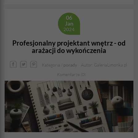
06
Jan
2024
Profesjonalny projektant wnętrz - od
arażacji do wykończenia
Kategoria /
porady
Autor: GaleriaLimonka.pl
Komentarze (0)