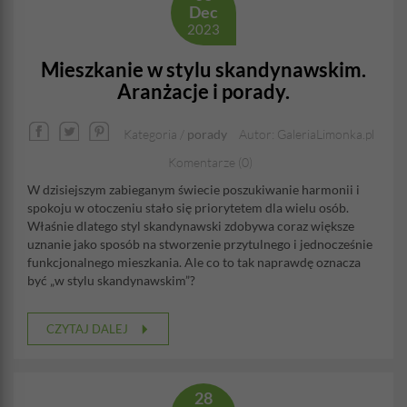
Dec
2023
Mieszkanie w stylu skandynawskim.
Aranżacje i porady.
Kategoria /
porady
Autor: GaleriaLimonka.pl
Komentarze (0)
W dzisiejszym zabieganym świecie poszukiwanie harmonii i
spokoju w otoczeniu stało się priorytetem dla wielu osób.
Właśnie dlatego styl skandynawski zdobywa coraz większe
uznanie jako sposób na stworzenie przytulnego i jednocześnie
funkcjonalnego mieszkania. Ale co to tak naprawdę oznacza
być „w stylu skandynawskim”?
CZYTAJ DALEJ
28