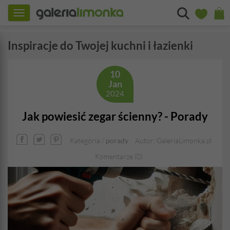
Toggle
navigation
Inspiracje do Twojej kuchni i łazienki
10
Jan
2024
Jak powiesić zegar ścienny? - Porady
Kategoria /
porady
Autor: GaleriaLimonka.pl
Komentarze (0)