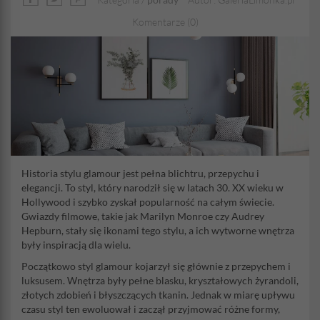
Komentarze (0)
Historia stylu glamour jest pełna blichtru, przepychu i
elegancji. To styl, który narodził się w latach 30. XX wieku w
Hollywood i szybko zyskał popularność na całym świecie.
Gwiazdy filmowe, takie jak Marilyn Monroe czy Audrey
Hepburn, stały się ikonami tego stylu, a ich wytworne wnętrza
były inspiracją dla wielu.
Początkowo styl glamour kojarzył się głównie z przepychem i
luksusem. Wnętrza były pełne blasku, kryształowych żyrandoli,
złotych zdobień i błyszczących tkanin. Jednak w miarę upływu
czasu styl ten ewoluował i zaczął przyjmować różne formy,