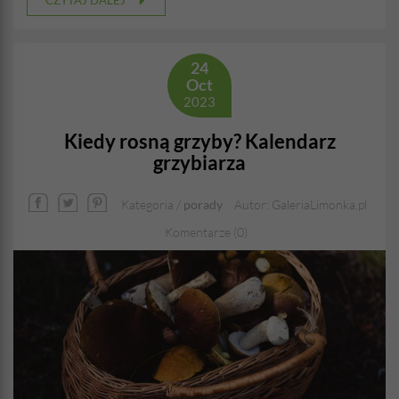
CZYTAJ DALEJ
24
Oct
2023
Kiedy rosną grzyby? Kalendarz
grzybiarza
Kategoria /
porady
Autor: GaleriaLimonka.pl
Komentarze (0)