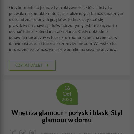
Grzybobranie to jedna z tych aktywności, która nie tylko
pozwala na kontakt z naturą, ale także nagradza nas smacznymi
okazami znalezionych grzybów. Jednak, aby stać się
prawdziwym znawcą i doświadczonym grzybiarzem, warto
poznać tajniki kalendarza grzybiarza. Kiedy dokładnie
pojawiają się grzyby w lesie, które gatunki można zbierać w
danym okresie, a które są jeszcze zbyt młode? Wszystko to
można znaleźć w naszym przewodniku po sezonie grzybów.
CZYTAJ DALEJ
16
Oct
2023
Wnętrza glamour - połysk i blask. Styl
glamour w domu
Kategoria /
porady
Autor: GaleriaLimonka.pl