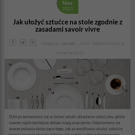
Nov
2023
Jak ułożyć sztućce na stole zgodnie z
zasadami savoir vivre
Kategoria /
porady
Autor: GaleriaLimonka.pl
Komentarze (0)
Dziś przeniesiemy się w świat sztuki układania sztućców, gdzie
nawet najdrobniejsze detale mają znaczenie. Odpowiemy na
wasze pytania dotyczące tego, jak prawidłowo ułożyć sztućce
lewej i prawej stronie talerza, jak radzić sobie z deserowymi