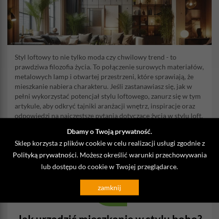
Styl loftowy to nie tylko moda czy chwilowy trend - to
prawdziwa filozofia życia. To połączenie surowych materiałów,
metalowych lamp i otwartej przestrzeni, które sprawiają, że
mieszkanie nabiera charakteru. Jeśli zastanawiasz się, jak w
pełni wykorzystać potencjał stylu loftowego, zanurz się w tym
artykule, aby odkryć tajniki aranżacji wnętrz, inspiracje oraz
odpowiedzi na najczęstsze pytania dotyczące życia w stylu loft.
Dbamy o Twoją prywatność.
CZYTAJ DALEJ
Sklep korzysta z plików cookie w celu realizacji usługi zgodnie z
Polityką prywatności
. Możesz określić warunki przechowywania
lub dostępu do cookie w Twojej przeglądarce.
24
Nov
zamknij
2023