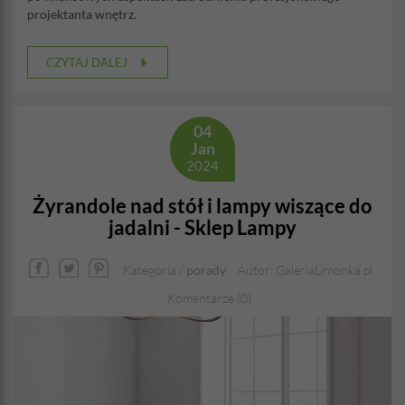
projektanta wnętrz.
CZYTAJ DALEJ
04
Jan
2024
Żyrandole nad stół i lampy wiszące do
jadalni - Sklep Lampy
Kategoria /
porady
Autor: GaleriaLimonka.pl
Komentarze (0)