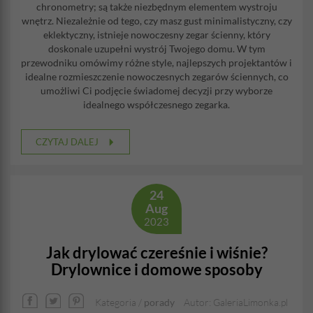
chronometry; są także niezbędnym elementem wystroju
wnętrz. Niezależnie od tego, czy masz gust minimalistyczny, czy
eklektyczny, istnieje nowoczesny zegar ścienny, który
doskonale uzupełni wystrój Twojego domu. W tym
przewodniku omówimy różne style, najlepszych projektantów i
idealne rozmieszczenie nowoczesnych zegarów ściennych, co
umożliwi Ci podjęcie świadomej decyzji przy wyborze
idealnego współczesnego zegarka.
CZYTAJ DALEJ
24
Aug
2023
Jak drylować czereśnie i wiśnie?
Drylownice i domowe sposoby
Kategoria /
porady
Autor: GaleriaLimonka.pl