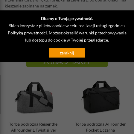
kieszenie zapinane na zamek.
Wysokość: 24 cm
Dbamy o Twoją prywatność.
Szerokość: 22 cm
Sklep korzysta z plików cookie w celu realizacji usługi zgodnie z
Głębokość: 13 cm
Polityką prywatności
. Możesz określić warunki przechowywania
Pojemność: 4 litry
Materiał: wysokiej jakości poliester, wodoodporny
lub dostępu do cookie w Twojej przeglądarce.
zamknij
ZOBACZ TAKŻE
Torba podróżna Reisenthel
Torba podróżna Allrounder
Allrounder L Twist silver
Pocket L czarna