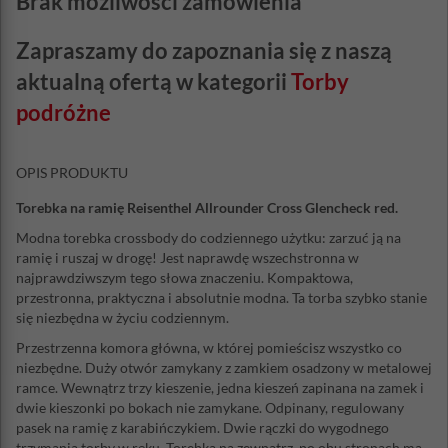
Brak możliwości zamówienia
Zapraszamy do zapoznania się z naszą
aktualną ofertą w kategorii
Torby
podróżne
OPIS PRODUKTU
Torebka na ramię Reisenthel Allrounder Cross Glencheck red.
Modna torebka crossbody do codziennego użytku: zarzuć ją na
ramię i ruszaj w drogę! Jest naprawdę wszechstronna w
najprawdziwszym tego słowa znaczeniu. Kompaktowa,
przestronna, praktyczna i absolutnie modna. Ta torba szybko stanie
się niezbędna w życiu codziennym.
Przestrzenna komora główna, w której pomieścisz wszystko co
niezbędne. Duży otwór zamykany z zamkiem osadzony w metalowej
ramce. Wewnątrz trzy kieszenie, jedna kieszeń zapinana na zamek i
dwie kieszonki po bokach nie zamykane. Odpinany, regulowany
pasek na ramię z karabińczykiem. Dwie rączki do wygodnego
trzymania torby w ręku. Torebka na zewnątrz, po obu stronach ma