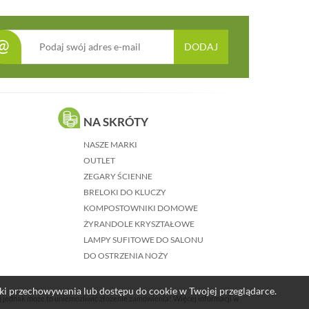
@
DODAJ
NA SKRÓTY
NASZE MARKI
OUTLET
ZEGARY ŚCIENNE
BRELOKI DO KLUCZY
KOMPOSTOWNIKI DOMOWE
ŻYRANDOLE KRYSZTAŁOWE
LAMPY SUFITOWE DO SALONU
DO OSTRZENIA NOŻY
nki przechowywania lub dostępu do cookie w Twojej przeglądarce.
j jednak może to uniemożliwić złożenie zamówienia! Więcej informacji w