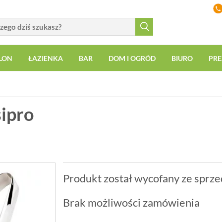
LON
ŁAZIENKA
BAR
DOM I OGRÓD
BIURO
PRE
sipro
Produkt został wycofany ze sprze
Brak możliwości zamówienia