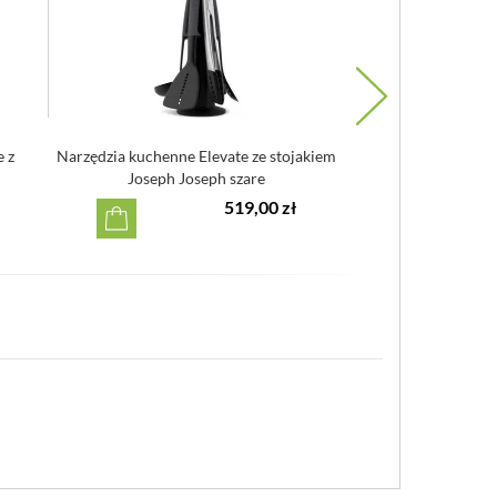
e z
Narzędzia kuchenne Elevate ze stojakiem
Szczypce kuchenne
Joseph Joseph szare
Glo
519,00 zł