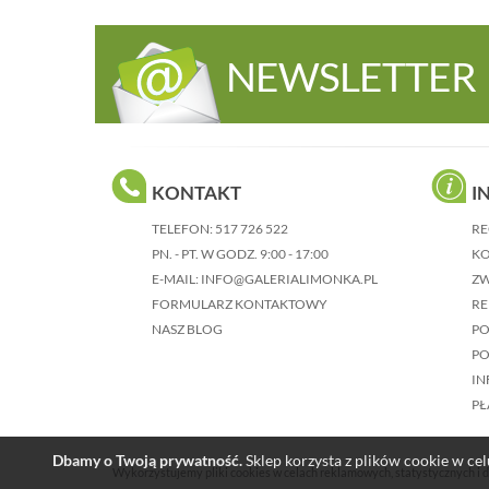
NEWSLETTER
KONTAKT
I
TELEFON:
517 726 522
RE
PN. - PT. W GODZ. 9:00 - 17:00
KO
E-MAIL:
INFO@GALERIALIMONKA.PL
Z
FORMULARZ KONTAKTOWY
RE
NASZ BLOG
P
PO
IN
PŁ
Dbamy o Twoją prywatność.
Sklep korzysta z plików cookie w celu
Wykorzystujemy pliki cookies w celach reklamowych, statystycznych i d