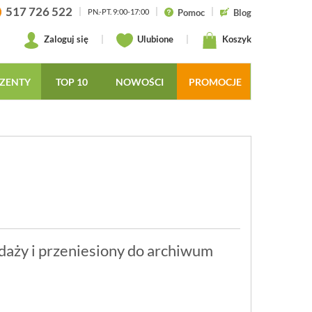
517 726 522
|
|
|
Pomoc
Blog
PN.-PT. 9:00-17:00
Zaloguj się
|
Ulubione
|
Koszyk
ZENTY
TOP 10
NOWOŚCI
PROMOCJE
daży i przeniesiony do archiwum