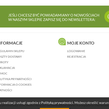
JEŚLI CHCESZ BYĆ POWIADAMIANY O NOWOŚCIACH
W NASZYM SKLEPIE ZAPISZ SIĘ DO NEWSLETTERA:
NFORMACJE
MOJE KONTO
GULAMIN SKLEPU
LOGOWANIE
SZTY DOSTAWY
REJESTRACJA
WROTY
KLAMACJA
OMOC
LITYKA PRYWATNOŚCI
FORMACJA O COOKIES
ATNOŚCI
 realizacji usługi zgodnie z
Polityką prywatności
. Możesz określić waru
o personalizacji stron. Możesz wyłączyć używanie plików cookies w przeglądarce internetowe
naszej Polityce Prywatności.