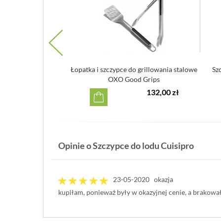
lowania i smażenia
Łopatka i szczypce do grillowania stalowe
Sz
o szerokie
OXO Good Grips
89,90 zł
132,00 zł
Opinie o Szczypce do lodu Cuisipro
23-05-2020 okazja
kupiłam, ponieważ były w okazyjnej cenie, a brakowa