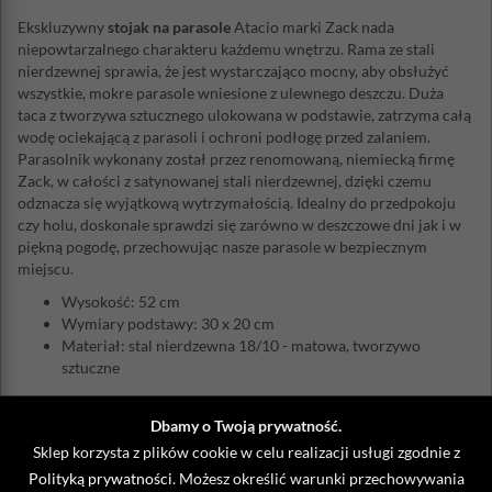
Ekskluzywny
stojak na parasole
Atacio marki Zack nada
niepowtarzalnego charakteru każdemu wnętrzu. Rama ze stali
nierdzewnej sprawia, że jest wystarczająco mocny, aby obsłużyć
wszystkie, mokre parasole wniesione z ulewnego deszczu. Duża
taca z tworzywa sztucznego ulokowana w podstawie, zatrzyma całą
wodę ociekającą z parasoli i ochroni podłogę przed zalaniem.
Parasolnik wykonany został przez renomowaną, niemiecką firmę
Zack, w całości z satynowanej stali nierdzewnej, dzięki czemu
odznacza się wyjątkową wytrzymałością. Idealny do przedpokoju
czy holu, doskonale sprawdzi się zarówno w deszczowe dni jak i w
piękną pogodę, przechowując nasze parasole w bezpiecznym
miejscu.
Wysokość: 52 cm
Wymiary podstawy: 30 x 20 cm
Materiał: stal nierdzewna 18/10 - matowa, tworzywo
sztuczne
Dbamy o Twoją prywatność.
ZOBACZ TAKŻE
Sklep korzysta z plików cookie w celu realizacji usługi zgodnie z
Polityką prywatności
. Możesz określić warunki przechowywania