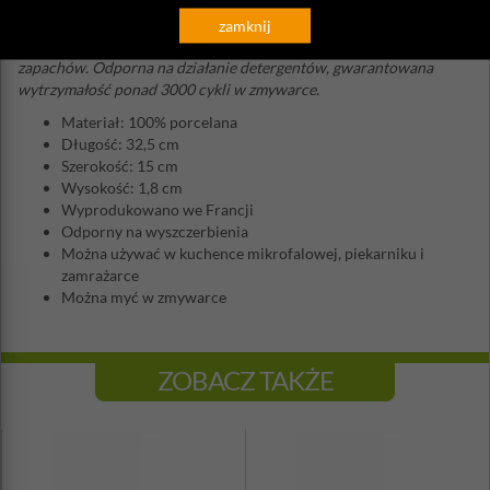
Porcelana Revol jest w 100% bezpieczna w kontakcie z żywnością
.
Dzięki niskiej porowatości (0,05%), jej powierzchnia jest
zamknij
higieniczna - nie przyjmuje zanieczyszczeń i nie pochłania
zapachów. Odporna na działanie detergentów, gwarantowana
wytrzymałość ponad 3000 cykli w zmywarce.
Materiał: 100% porcelana
Długość: 32,5 cm
Szerokość: 15 cm
Wysokość: 1,8 cm
Wyprodukowano we Francji
Odporny na wyszczerbienia
Można używać w kuchence mikrofalowej, piekarniku i
zamrażarce
Można myć w zmywarce
ZOBACZ TAKŻE