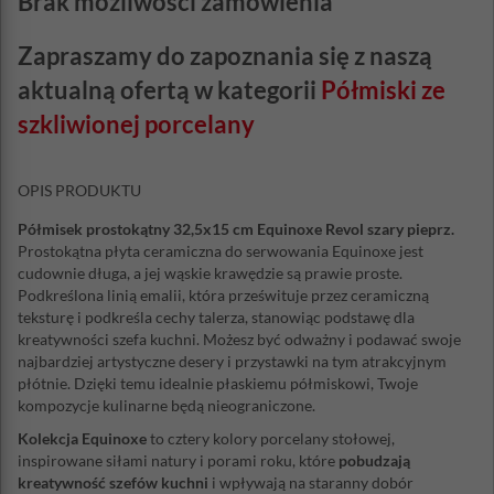
Brak możliwości zamówienia
Zapraszamy do zapoznania się z naszą
aktualną ofertą w kategorii
Półmiski ze
szkliwionej porcelany
OPIS PRODUKTU
Półmisek prostokątny 32,5x15 cm Equinoxe Revol szary pieprz.
Prostokątna płyta ceramiczna do serwowania Equinoxe jest
cudownie długa, a jej wąskie krawędzie są prawie proste.
Podkreślona linią emalii, która prześwituje przez ceramiczną
teksturę i podkreśla cechy talerza, stanowiąc podstawę dla
kreatywności szefa kuchni. Możesz być odważny i podawać swoje
najbardziej artystyczne desery i przystawki na tym atrakcyjnym
płótnie. Dzięki temu idealnie płaskiemu półmiskowi, Twoje
kompozycje kulinarne będą nieograniczone.
Kolekcja Equinoxe
to cztery kolory porcelany stołowej,
inspirowane siłami natury i porami roku, które
pobudzają
kreatywność szefów kuchni
i wpływają na staranny dobór