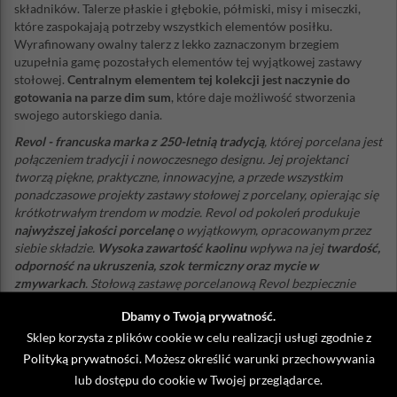
składników. Talerze płaskie i głębokie, półmiski, misy i miseczki,
które zaspokajają potrzeby wszystkich elementów posiłku.
Wyrafinowany owalny talerz z lekko zaznaczonym brzegiem
uzupełnia gamę pozostałych elementów tej wyjątkowej zastawy
stołowej.
Centralnym elementem tej kolekcji jest naczynie do
gotowania na parze dim sum
, które daje możliwość stworzenia
swojego autorskiego dania.
Revol - francuska marka z 250-letnią tradycją
, której porcelana jest
połączeniem tradycji i nowoczesnego designu. Jej projektanci
tworzą piękne, praktyczne, innowacyjne, a przede wszystkim
ponadczasowe projekty zastawy stołowej z porcelany, opierając się
krótkotrwałym trendom w modzie. Revol od pokoleń produkuje
najwyższej jakości porcelanę
o wyjątkowym, opracowanym przez
siebie składzie.
Wysoka zawartość kaolinu
wpływa na jej
twardość,
odporność na ukruszenia, szok termiczny oraz mycie w
zmywarkach
. Stołową zastawę porcelanową Revol bezpiecznie
można używać do gotowania, pieczenia, a nawet zamrażania -
Dbamy o Twoją prywatność.
wytrzymuje temperaturę od -40°C do + 300°C
. Wiele etapów
produkcji jest wykonywanych ręcznie co dowodzi, że tego
Sklep korzysta z plików cookie w celu realizacji usługi zgodnie z
francuskiego producenta wyróżnia prawdziwe zamiłowanie do
Polityką prywatności
. Możesz określić warunki przechowywania
rzemiosła.
lub dostępu do cookie w Twojej przeglądarce.