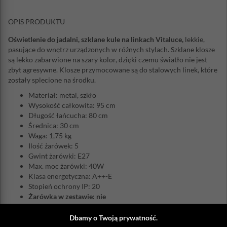
OPIS PRODUKTU
Oświetlenie do jadalni, szklane kule na linkach Vitaluce,
lekkie,
pasujące do wnętrz urządzonych w różnych stylach. Szklane klosze
są lekko zabarwione na szary kolor, dzięki czemu światło nie jest
zbyt agresywne. Klosze przymocowane są do stalowych linek, które
zostały splecione na środku.
Materiał: metal, szkło
Wysokość całkowita: 95 cm
Długość łańcucha: 80 cm
Średnica: 30 cm
Waga: 1,75 kg
Ilość żarówek: 5
Gwint żarówki: E27
Max. moc żarówki: 40W
Klasa energetyczna: A++-E
Stopień ochrony IP: 20
Żarówka w zestawie: nie
Uwaga:
produkt może wymagać samodzielnego złożenia.
Dbamy o Twoją prywatność.