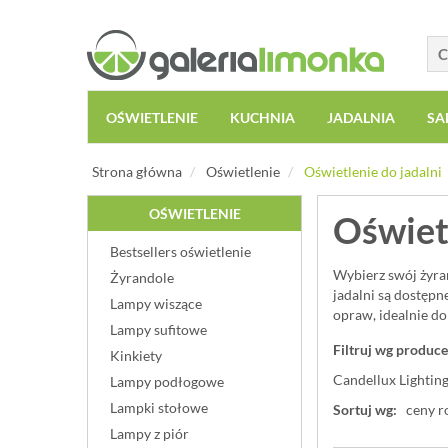
OŚWIETLENIE
KUCHNIA
JADALNIA
SA
Strona główna
Oświetlenie
Oświetlenie do jadalni
OŚWIETLENIE
Oświetl
Bestsellers oświetlenie
Wybierz swój żyra
Żyrandole
jadalni są dostępn
Lampy wiszące
opraw, idealnie do
Lampy sufitowe
Filtruj wg produce
Kinkiety
Candellux Lighting
Lampy podłogowe
Lampki stołowe
Sortuj wg:
ceny r
Lampy z piór