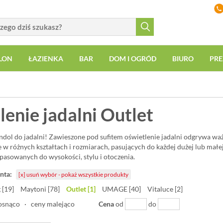
LON
ŁAZIENKA
BAR
DOM I OGRÓD
BIURO
PRE
enie jadalni Outlet
ndol do jadalni! Zawieszone pod sufitem oświetlenie jadalni odgrywa wa
e w różnych kształtach i rozmiarach, pasujących do każdej dużej lub mał
pasowanych do wysokości, stylu i otoczenia.
nta:
[x] usuń wybór
- pokaż wszystkie produkty
 [19]
Maytoni [78]
Outlet [1]
UMAGE [40]
Vitaluce [2]
osnąco
·
ceny malejąco
Cena
od
do