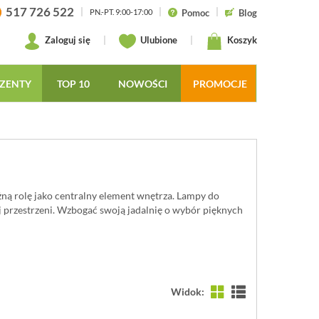
517 726 522
|
|
|
Pomoc
Blog
PN.-PT. 9:00-17:00
Zaloguj się
|
Ulubione
|
Koszyk
ZENTY
TOP 10
NOWOŚCI
PROMOCJE
żną rolę jako centralny element wnętrza. Lampy do
ej przestrzeni. Wzbogać swoją jadalnię o wybór pięknych
Widok: