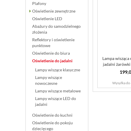
Plafony
Oświetlenie zewnętrzne
Oświetlenie LED
Abażury do samodzielnego
złożenia
Reflektory i oświetlenie
punktowe
Oświetlenie do biura
Lampa wisząca 
Oświetlenie do jadalni
jadalni żarówk
Lampy wiszące klasyczne
k..
199,0
Lampy wiszące
Wysyłka do 
nowoczesne
Lampy wiszące metalowe
Lampy wiszące LED do
jadalni
Oświetlenie do kuchni
Oświetlenie do pokoju
dziecięcego