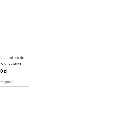
nad stołem do
i w drucianym
.
0 zł
48 godzin