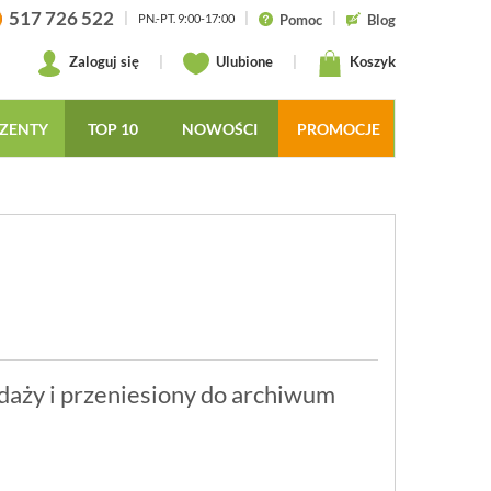
517 726 522
|
|
|
Pomoc
Blog
PN.-PT. 9:00-17:00
Zaloguj się
|
Ulubione
|
Koszyk
ZENTY
TOP 10
NOWOŚCI
PROMOCJE
daży i przeniesiony do archiwum