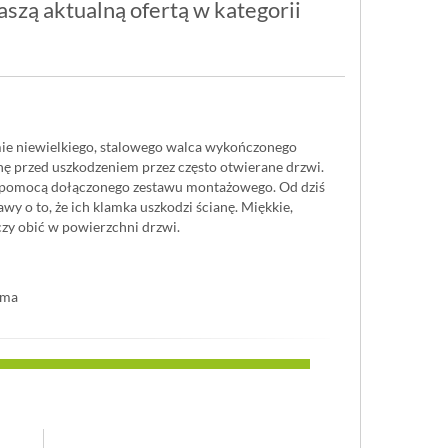
szą aktualną ofertą w kategorii
ie niewielkiego, stalowego walca wykończonego
ę przed uszkodzeniem przez często otwierane drzwi.
 pomocą dołączonego zestawu montażowego. Od dziś
wy o to, że ich klamka uszkodzi ścianę. Miękkie,
zy obić w powierzchni drzwi.
uma