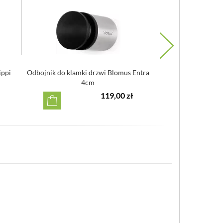
ippi
Odbojnik do klamki drzwi Blomus Entra
Stoper do drz
4cm
119,00 zł