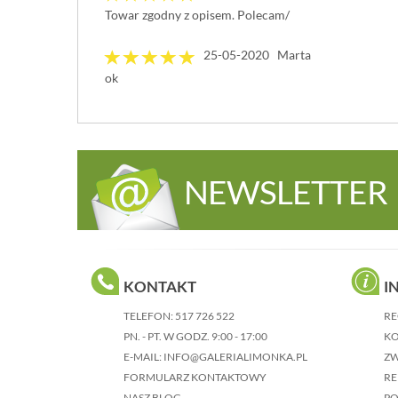
Towar zgodny z opisem. Polecam/
25-05-2020 Marta
ok
NEWSLETTER
KONTAKT
I
TELEFON:
517 726 522
RE
PN. - PT. W GODZ. 9:00 - 17:00
KO
E-MAIL:
INFO@GALERIALIMONKA.PL
Z
FORMULARZ KONTAKTOWY
RE
NASZ BLOG
P