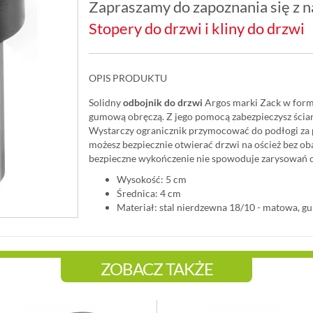
Zapraszamy do zapoznania się z na
Stopery do drzwi i kliny do drzwi
OPIS PRODUKTU
Solidny
odbojnik do drzwi
Argos marki Zack w form
gumową obręczą. Z jego pomocą zabezpieczysz ścian
Wystarczy ogranicznik przymocować do podłogi za
możesz bezpiecznie otwierać drzwi na oścież bez oba
bezpieczne wykończenie nie spowoduje zarysowań c
Wysokość: 5 cm
Średnica: 4 cm
Materiał: stal nierdzewna 18/10 - matowa, g
ZOBACZ TAKŻE